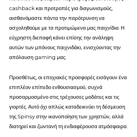
cashback και προτροπές για διαγωνισμούς,
αισθανόμαστε πάντα την παρότρυνση να
ασχοληθούμε με τα προτιμώμενα μας παιχνίδια. Η
εύχρηστη διεπαφή κάνει επίσης την ανάληψη
αυτών των μπόνους παιχνιδάκι, ενισχύοντας την
απόλαυση gaming μας.
Προσθέτως, οι εποχιακές προσφορές εισάγουν ένα
επιπλέον επίπεδο ενθουσιασμού, συχνά
προσαρμοσμένο στις τρέχουσες μοδάτες και τις
γιορτές. Αυτό όχι απλώς καταδεικνύει τη δέσμευση
της Spinsy στην ικανοποίηση των χρηστών, αλλά
διατηρεί και ζωντανή τη ενδιαφέρουσα ατμόσφαιρα.