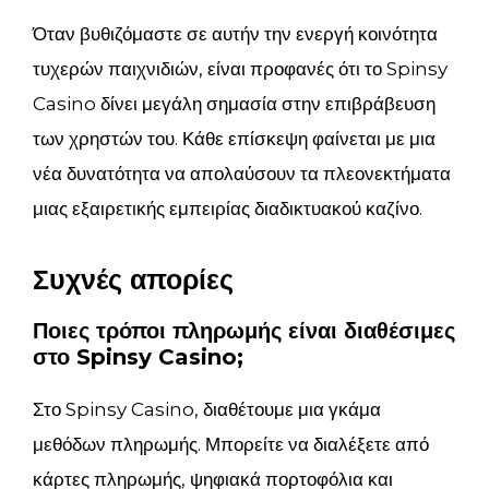
Όταν βυθιζόμαστε σε αυτήν την ενεργή κοινότητα
τυχερών παιχνιδιών, είναι προφανές ότι το Spinsy
Casino δίνει μεγάλη σημασία στην επιβράβευση
των χρηστών του. Κάθε επίσκεψη φαίνεται με μια
νέα δυνατότητα να απολαύσουν τα πλεονεκτήματα
μιας εξαιρετικής εμπειρίας διαδικτυακού καζίνο.
Συχνές απορίες
Ποιες τρόποι πληρωμής είναι διαθέσιμες
στο Spinsy Casino;
Στο Spinsy Casino, διαθέτουμε μια γκάμα
μεθόδων πληρωμής. Μπορείτε να διαλέξετε από
κάρτες πληρωμής, ψηφιακά πορτοφόλια και