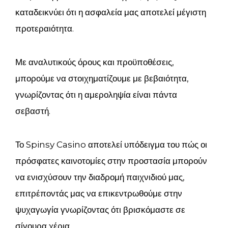
καταδεικνύει ότι η ασφαλεία μας αποτελεί μέγιστη
προτεραιότητα.
Με αναλυτικούς όρους και προϋποθέσεις,
μπορούμε να στοιχηματίζουμε με βεβαιότητα,
γνωρίζοντας ότι η αμεροληψία είναι πάντα
σεβαστή.
Το Spinsy Casino αποτελεί υπόδειγμα του πώς οι
πρόσφατες καινοτομίες στην προστασία μπορούν
να ενισχύσουν την διαδρομή παιχνιδιού μας,
επιτρέποντάς μας να επικεντρωθούμε στην
ψυχαγωγία γνωρίζοντας ότι βρισκόμαστε σε
σίγουρα χέρια.