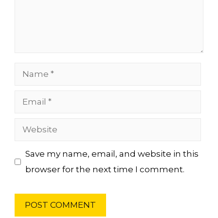
Name
Email
Website
Save my name, email, and website in this
browser for the next time I comment.