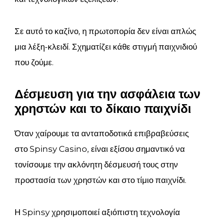
Σε αυτό το καζίνο, η πρωτοπορία δεν είναι απλώς
μια λέξη-κλειδί. Σχηματίζει κάθε στιγμή παιχνιδιού
που ζούμε.
Δέσμευση για την ασφάλεια των
χρηστών και το δίκαιο παιχνίδι
Όταν χαίρουμε τα ανταποδοτικά επιβραβεύσεις
στο Spinsy Casino, είναι εξίσου σημαντικό να
τονίσουμε την ακλόνητη δέσμευσή τους στην
προστασία των χρηστών και στο τίμιο παιχνίδι.
Η Spinsy χρησιμοποιεί αξιόπιστη τεχνολογία