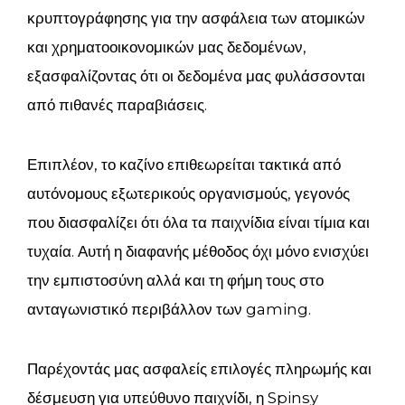
κρυπτογράφησης για την ασφάλεια των ατομικών
και χρηματοοικονομικών μας δεδομένων,
εξασφαλίζοντας ότι οι δεδομένα μας φυλάσσονται
από πιθανές παραβιάσεις.
Επιπλέον, το καζίνο επιθεωρείται τακτικά από
αυτόνομους εξωτερικούς οργανισμούς, γεγονός
που διασφαλίζει ότι όλα τα παιχνίδια είναι τίμια και
τυχαία. Αυτή η διαφανής μέθοδος όχι μόνο ενισχύει
την εμπιστοσύνη αλλά και τη φήμη τους στο
ανταγωνιστικό περιβάλλον των gaming.
Παρέχοντάς μας ασφαλείς επιλογές πληρωμής και
δέσμευση για υπεύθυνο παιχνίδι, η Spinsy