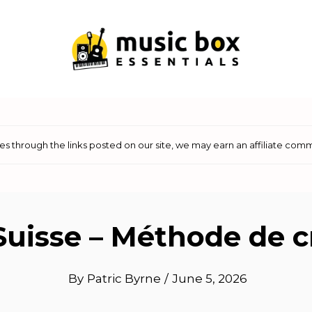
 through the links posted on our site, we may earn an affiliate comm
Suisse – Méthode de 
By
Patric Byrne
/
June 5, 2026