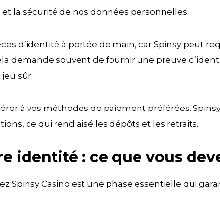
 et la sécurité de nos données personnelles.
ces d’identité à portée de main, car Spinsy peut req
la demande souvent de fournir une preuve d’identité
jeu sûr.
idérer à vos méthodes de paiement préférées. Spinsy
ns, ce qui rend aisé les dépôts et les retraits.
re identité : ce que vous dev
hez Spinsy Casino est une phase essentielle qui garant