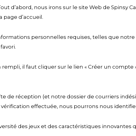
out d’abord, nous irons sur le site Web de Spinsy C
la page d’accueil.
nformations personnelles requises, telles que notre 
favori.
 rempli, il faut cliquer sur le lien « Créer un compte
oîte de réception (et notre dossier de courriers indés
a vérification effectuée, nous pourrons nous identif
ersité des jeux et des caractéristiques innovantes qu