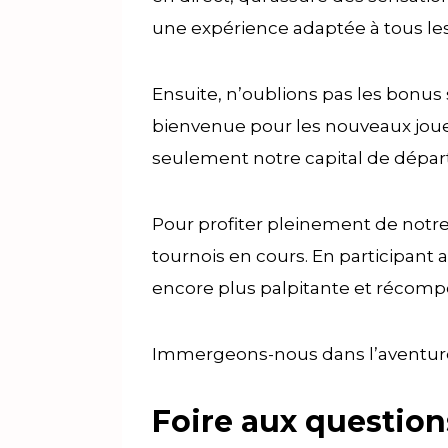
une expérience adaptée à tous les
Ensuite, n’oublions pas les bonu
bienvenue pour les nouveaux joueu
seulement notre capital de départ
Pour profiter pleinement de notre e
tournois en cours. En participant 
encore plus palpitante et récomp
Immergeons-nous dans l’aventure 
Foire aux question