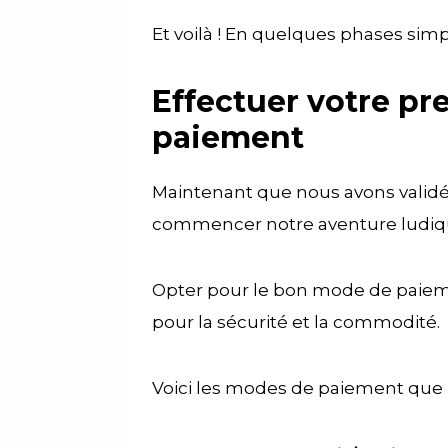
Et voilà ! En quelques phases si
Effectuer votre pr
paiement
Maintenant que nous avons validé n
commencer notre aventure ludiqu
Opter pour le bon mode de paieme
pour la sécurité et la commodité.
Voici les modes de paiement que