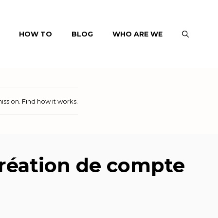
HOW TO
BLOG
WHO ARE WE
ission.
Find how it works
.
création de compte