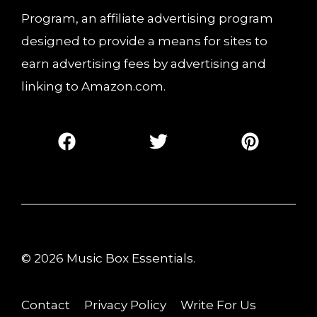
Program, an affiliate advertising program
designed to provide a means for sites to
earn advertising fees by advertising and
linking to Amazon.com.
© 2026 Music Box Essentials.
Contact
Privacy Policy
Write For Us