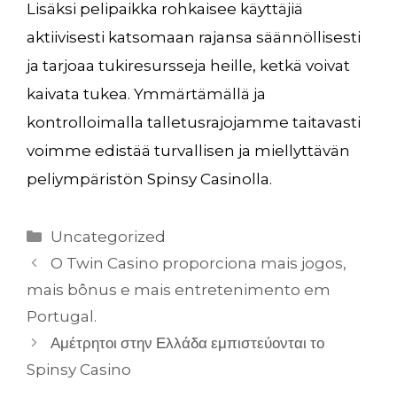
Lisäksi pelipaikka rohkaisee käyttäjiä
aktiivisesti katsomaan rajansa säännöllisesti
ja tarjoaa tukiresursseja heille, ketkä voivat
kaivata tukea. Ymmärtämällä ja
kontrolloimalla talletusrajojamme taitavasti
voimme edistää turvallisen ja miellyttävän
peliympäristön Spinsy Casinolla.
Categories
Uncategorized
O Twin Casino proporciona mais jogos,
mais bônus e mais entretenimento em
Portugal.
Αμέτρητοι στην Ελλάδα εμπιστεύονται το
Spinsy Casino