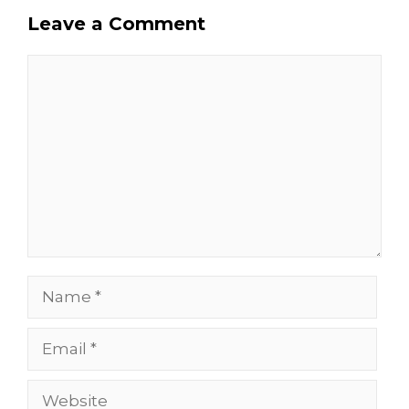
Leave a Comment
Comment
Name
Email
Website