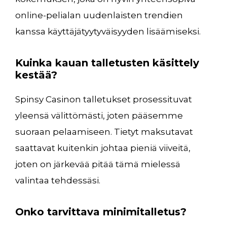
online-pelialan uudenlaisten trendien
kanssa käyttäjätyytyväisyyden lisäämiseksi.
Kuinka kauan talletusten käsittely
kestää?
Spinsy Casinon talletukset prosessituvat
yleensä välittömästi, joten pääsemme
suoraan pelaamiseen. Tietyt maksutavat
saattavat kuitenkin johtaa pieniä viiveitä,
joten on järkevää pitää tämä mielessä
valintaa tehdessäsi.
Onko tarvittava minimitalletus?