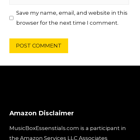
Save my name, email, and website in this
browser for the next time I comment.
Amazon Disclaimer
MusicBoxEssenstials.com is a participant in
the Amazon Services LLC Associates