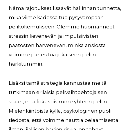
Nämä rajoitukset lisäävät hallinnan tunnetta,
mikä viime kädessä tuo pysyvämpään
pelikokemukseen. Olemme huomanneet
stressin lievenevän ja impulsiivisten
päätösten harvenevan, minkä ansiosta
voimme paneutua jokaiseen peliin
harkitummin.
Lisäksi tämä strategia kannustaa meitä
tutkimaan erilaisia pelivaihtoehtoja sen
sijaan, että fokusoisimme yhteen peliin.
Mielenkiintoista kyllä, psykologinen puoli
tiedosta, että voimme nauttia pelaamisesta
ilman liiallisen häviön riskiä, on tehnyt