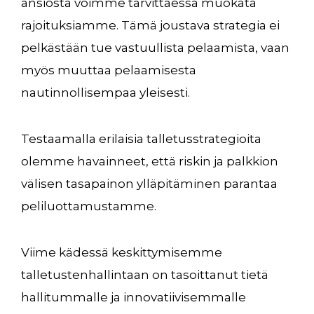
ansiosta voimme tarvittaessa muokata
rajoituksiamme. Tämä joustava strategia ei
pelkästään tue vastuullista pelaamista, vaan
myös muuttaa pelaamisesta
nautinnollisempaa yleisesti.
Testaamalla erilaisia talletusstrategioita
olemme havainneet, että riskin ja palkkion
välisen tasapainon ylläpitäminen parantaa
peliluottamustamme.
Viime kädessä keskittymisemme
talletustenhallintaan on tasoittanut tietä
hallitummalle ja innovatiivisemmalle