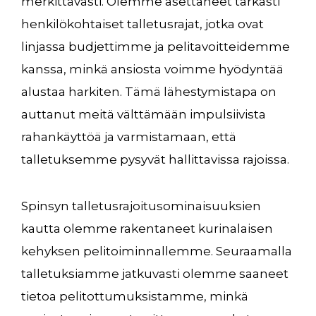
merkittävästi. Olemme asettaneet tarkasti
henkilökohtaiset talletusrajat, jotka ovat
linjassa budjettimme ja pelitavoitteidemme
kanssa, minkä ansiosta voimme hyödyntää
alustaa harkiten. Tämä lähestymistapa on
auttanut meitä välttämään impulsiivista
rahankäyttöä ja varmistamaan, että
talletuksemme pysyvät hallittavissa rajoissa.
Spinsyn talletusrajoitusominaisuuksien
kautta olemme rakentaneet kurinalaisen
kehyksen pelitoiminnallemme. Seuraamalla
talletuksiamme jatkuvasti olemme saaneet
tietoa pelitottumuksistamme, minkä