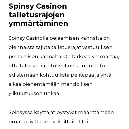
Spinsy Casinon
talletusrajojen
ymmärtäminen
Spinsy Casinolla pelaamisen kannalta on
olennaista tajuta talletusrajat vastuullisen
pelaamisen kannalta. On tärkeää ymmärtää,
että tällaiset rajoitukset on suunniteltu
edistämään kohtuullista pelitapaa ja yhtä
aikaa pienentämään mahdollisen
ylikulutuksen uhkaa.
Spinsyssä käyttäjät pystyvät määrittämään
omat päivittäiset, viikoittaiset tai