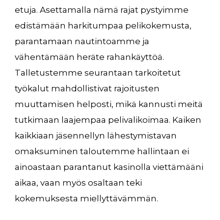
etuja. Asettamalla nämä rajat pystyimme
edistämään harkitumpaa pelikokemusta,
parantamaan nautintoamme ja
vähentämään heräte rahankäyttöä.
Talletustemme seurantaan tarkoitetut
työkalut mahdollistivat rajoitusten
muuttamisen helposti, mikä kannusti meitä
tutkimaan laajempaa pelivalikoimaa. Kaiken
kaikkiaan jäsennellyn lähestymistavan
omaksuminen taloutemme hallintaan ei
ainoastaan parantanut kasinolla viettämääni
aikaa, vaan myös osaltaan teki
kokemuksesta miellyttävämmän.