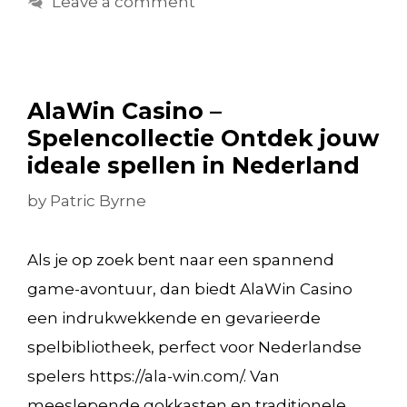
Leave a comment
AlaWin Casino –
Spelencollectie Ontdek jouw
ideale spellen in Nederland
by
Patric Byrne
Als je op zoek bent naar een spannend
game-avontuur, dan biedt AlaWin Casino
een indrukwekkende en gevarieerde
spelbibliotheek, perfect voor Nederlandse
spelers https://ala-win.com/. Van
meeslepende gokkasten en traditionele