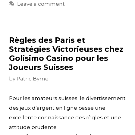
Leave a comment
Règles des Paris et
Stratégies Victorieuses chez
Golisimo Casino pour les
Joueurs Suisses
by
Patric Byrne
Pour les amateurs suisses, le divertissement
des jeux d’argent en ligne passe une
excellente connaissance des règles et une
attitude prudente