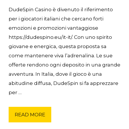
DudeSpin Casino è divenuto il riferimento
per i giocatori italiani che cercano forti
emozioni e promozioni vantaggiose
https://dudespino.eu/it-it/. Con uno spirito
giovane e energica, questa proposta sa
come mantenere viva l’adrenalina. Le sue
offerte rendono ogni deposito in una grande
avventura. In Italia, dove il gioco è una
abitudine diffusa, DudeSpin si fa apprezzare
per …
READ MORE