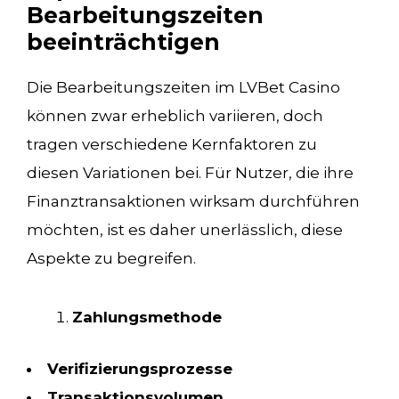
Bearbeitungszeiten
beeinträchtigen
Die Bearbeitungszeiten im LVBet Casino
können zwar erheblich variieren, doch
tragen verschiedene Kernfaktoren zu
diesen Variationen bei. Für Nutzer, die ihre
Finanztransaktionen wirksam durchführen
möchten, ist es daher unerlässlich, diese
Aspekte zu begreifen.
Zahlungsmethode
Verifizierungsprozesse
Transaktionsvolumen