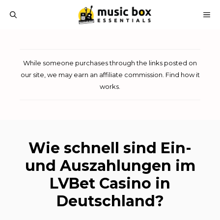
Skip
M
to
content
While someone purchases through the links posted on
our site, we may earn an affiliate commission.
Find how it
works
.
Wie schnell sind Ein-
und Auszahlungen im
LVBet Casino in
Deutschland?