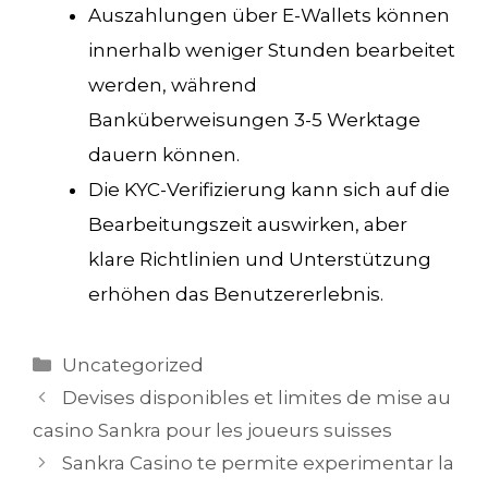
Auszahlungen über E-Wallets können
innerhalb weniger Stunden bearbeitet
werden, während
Banküberweisungen 3-5 Werktage
dauern können.
Die KYC-Verifizierung kann sich auf die
Bearbeitungszeit auswirken, aber
klare Richtlinien und Unterstützung
erhöhen das Benutzererlebnis.
Categories
Uncategorized
Devises disponibles et limites de mise au
casino Sankra pour les joueurs suisses
Sankra Casino te permite experimentar la