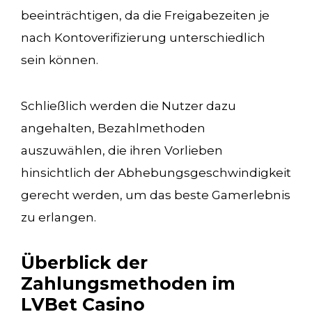
beeinträchtigen, da die Freigabezeiten je
nach Kontoverifizierung unterschiedlich
sein können.
Schließlich werden die Nutzer dazu
angehalten, Bezahlmethoden
auszuwählen, die ihren Vorlieben
hinsichtlich der Abhebungsgeschwindigkeit
gerecht werden, um das beste Gamerlebnis
zu erlangen.
Überblick der
Zahlungsmethoden im
LVBet Casino