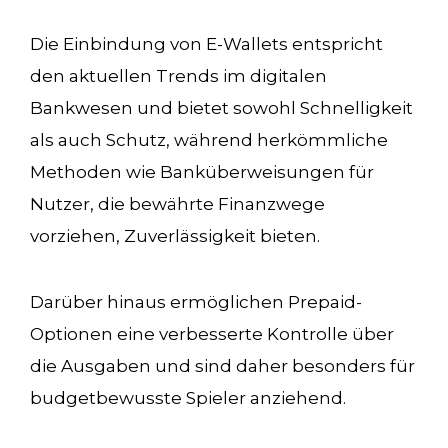
Die Einbindung von E-Wallets entspricht
den aktuellen Trends im digitalen
Bankwesen und bietet sowohl Schnelligkeit
als auch Schutz, während herkömmliche
Methoden wie Banküberweisungen für
Nutzer, die bewährte Finanzwege
vorziehen, Zuverlässigkeit bieten.
Darüber hinaus ermöglichen Prepaid-
Optionen eine verbesserte Kontrolle über
die Ausgaben und sind daher besonders für
budgetbewusste Spieler anziehend.