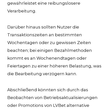
gewährleistet eine reibungslosere
Verarbeitung.
Darüber hinaus sollten Nutzer die
Transaktionszeiten an bestimmten
Wochentagen oder zu gewissen Zeiten
beachten; bei einigen Bezahlmethoden
kommt es an Wochenendtagen oder
Feiertagen zu einer höheren Belastung, was
die Bearbeitung verzögern kann.
Abschließend könnten sich durch das
Beobachten von Betriebsaktualisierungen
oder Promotions von LVBet alternative