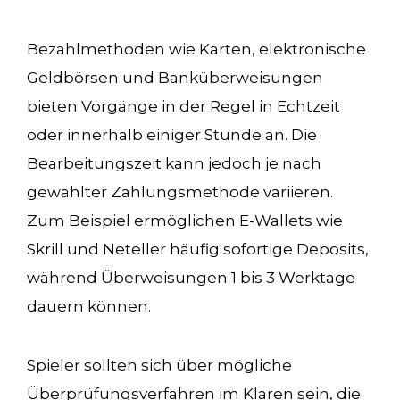
Bezahlmethoden wie Karten, elektronische
Geldbörsen und Banküberweisungen
bieten Vorgänge in der Regel in Echtzeit
oder innerhalb einiger Stunde an. Die
Bearbeitungszeit kann jedoch je nach
gewählter Zahlungsmethode variieren.
Zum Beispiel ermöglichen E-Wallets wie
Skrill und Neteller häufig sofortige Deposits,
während Überweisungen 1 bis 3 Werktage
dauern können.
Spieler sollten sich über mögliche
Überprüfungsverfahren im Klaren sein, die