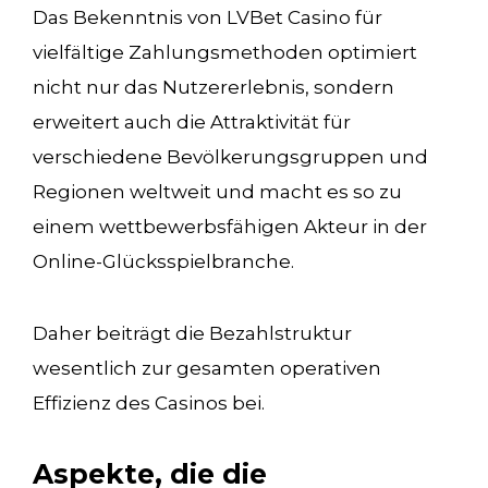
Das Bekenntnis von LVBet Casino für
vielfältige Zahlungsmethoden optimiert
nicht nur das Nutzererlebnis, sondern
erweitert auch die Attraktivität für
verschiedene Bevölkerungsgruppen und
Regionen weltweit und macht es so zu
einem wettbewerbsfähigen Akteur in der
Online-Glücksspielbranche.
Daher beiträgt die Bezahlstruktur
wesentlich zur gesamten operativen
Effizienz des Casinos bei.
Aspekte, die die