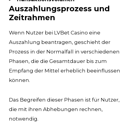
Auszahlungsprozess und
Zeitrahmen
Wenn Nutzer bei LVBet Casino eine
Auszahlung beantragen, geschieht der
Prozess in der Normalfall in verschiedenen
Phasen, die die Gesamtdauer bis zum
Empfang der Mittel erheblich beeinflussen
können.
Das Begreifen dieser Phasen ist für Nutzer,
die mit ihren Abhebungen rechnen,
notwendig.