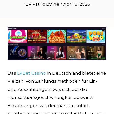
By
Patric Byrne
/
April 8, 2026
Das
LVBet Casino
in Deutschland bietet eine
Vielzahl von Zahlungsmethoden für Ein-
und Auszahlungen, was sich auf die
Transaktionsgeschwindigkeit auswirkt.
Einzahlungen werden nahezu sofort
bearbeitet, insbesondere mit E-Wallets und