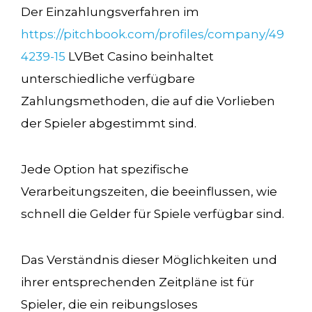
Der Einzahlungsverfahren im
https://pitchbook.com/profiles/company/49
4239-15
LVBet Casino beinhaltet
unterschiedliche verfügbare
Zahlungsmethoden, die auf die Vorlieben
der Spieler abgestimmt sind.
Jede Option hat spezifische
Verarbeitungszeiten, die beeinflussen, wie
schnell die Gelder für Spiele verfügbar sind.
Das Verständnis dieser Möglichkeiten und
ihrer entsprechenden Zeitpläne ist für
Spieler, die ein reibungsloses