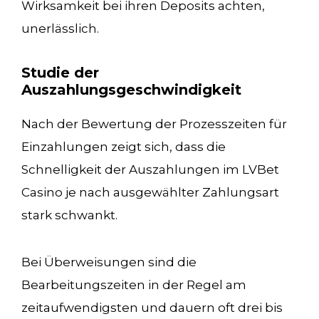
Wirksamkeit bei ihren Deposits achten,
unerlässlich.
Studie der
Auszahlungsgeschwindigkeit
Nach der Bewertung der Prozesszeiten für
Einzahlungen zeigt sich, dass die
Schnelligkeit der Auszahlungen im LVBet
Casino je nach ausgewählter Zahlungsart
stark schwankt.
Bei Überweisungen sind die
Bearbeitungszeiten in der Regel am
zeitaufwendigsten und dauern oft drei bis