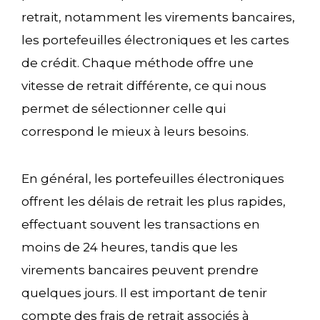
retrait, notamment les virements bancaires,
les portefeuilles électroniques et les cartes
de crédit. Chaque méthode offre une
vitesse de retrait différente, ce qui nous
permet de sélectionner celle qui
correspond le mieux à leurs besoins.
En général, les portefeuilles électroniques
offrent les délais de retrait les plus rapides,
effectuant souvent les transactions en
moins de 24 heures, tandis que les
virements bancaires peuvent prendre
quelques jours. Il est important de tenir
compte des frais de retrait associés à