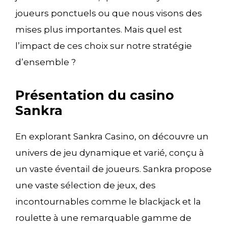
joueurs ponctuels ou que nous visons des
mises plus importantes. Mais quel est
l’impact de ces choix sur notre stratégie
d’ensemble ?
Présentation du casino
Sankra
En explorant Sankra Casino, on découvre un
univers de jeu dynamique et varié, conçu à
un vaste éventail de joueurs. Sankra propose
une vaste sélection de jeux, des
incontournables comme le blackjack et la
roulette à une remarquable gamme de