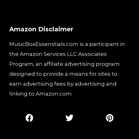
Amazon Disclaimer
MusicBoxEssenstials.com is a participant in
the Amazon Services LLC Associates
Program, an affiliate advertising program
designed to provide a means for sites to
earn advertising fees by advertising and
linking to Amazon.com.