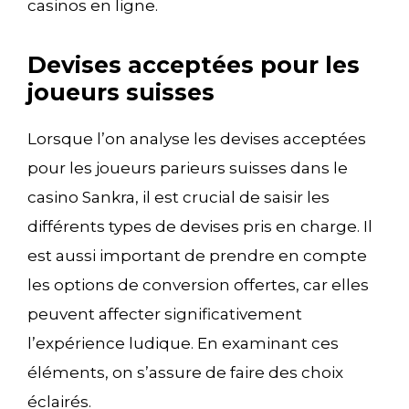
casinos en ligne.
Devises acceptées pour les
joueurs suisses
Lorsque l’on analyse les devises acceptées
pour les joueurs parieurs suisses dans le
casino Sankra, il est crucial de saisir les
différents types de devises pris en charge. Il
est aussi important de prendre en compte
les options de conversion offertes, car elles
peuvent affecter significativement
l’expérience ludique. En examinant ces
éléments, on s’assure de faire des choix
éclairés.