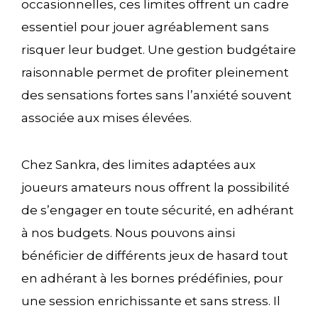
occasionnelles, ces limites offrent un cadre
essentiel pour jouer agréablement sans
risquer leur budget. Une gestion budgétaire
raisonnable permet de profiter pleinement
des sensations fortes sans l’anxiété souvent
associée aux mises élevées.
Chez Sankra, des limites adaptées aux
joueurs amateurs nous offrent la possibilité
de s’engager en toute sécurité, en adhérant
à nos budgets. Nous pouvons ainsi
bénéficier de différents jeux de hasard tout
en adhérant à les bornes prédéfinies, pour
une session enrichissante et sans stress. Il