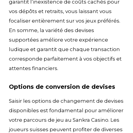
garantit l’inexistence de coûts cachés pour
vos dépôts et retraits, vous laissant vous
focaliser entièrement sur vos jeux préférés.
En somme, la variété des devises
supportées améliore votre expérience
ludique et garantit que chaque transaction
corresponde parfaitement à vos objectifs et
attentes financiers.
Options de conversion de devises
Saisir les options de changement de devises
disponibles est fondamental pour améliorer
votre parcours de jeu au Sankra Casino. Les
joueurs suisses peuvent profiter de diverses