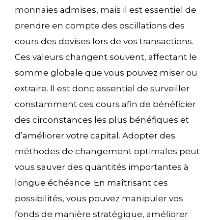
monnaies admises, mais il est essentiel de
prendre en compte des oscillations des
cours des devises lors de vos transactions.
Ces valeurs changent souvent, affectant le
somme globale que vous pouvez miser ou
extraire. Il est donc essentiel de surveiller
constamment ces cours afin de bénéficier
des circonstances les plus bénéfiques et
d’améliorer votre capital. Adopter des
méthodes de changement optimales peut
vous sauver des quantités importantes à
longue échéance. En maîtrisant ces
possibilités, vous pouvez manipuler vos
fonds de manière stratégique, améliorer