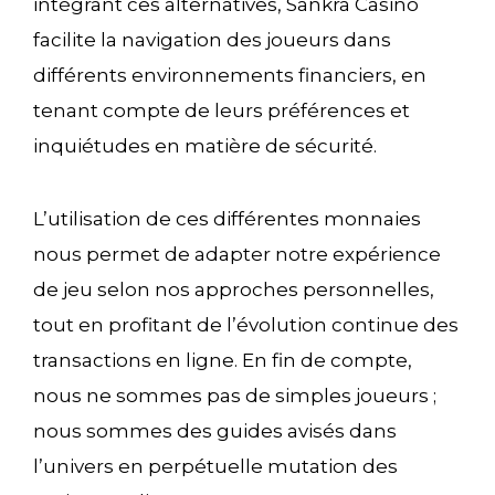
intégrant ces alternatives, Sankra Casino
facilite la navigation des joueurs dans
différents environnements financiers, en
tenant compte de leurs préférences et
inquiétudes en matière de sécurité.
L’utilisation de ces différentes monnaies
nous permet de adapter notre expérience
de jeu selon nos approches personnelles,
tout en profitant de l’évolution continue des
transactions en ligne. En fin de compte,
nous ne sommes pas de simples joueurs ;
nous sommes des guides avisés dans
l’univers en perpétuelle mutation des