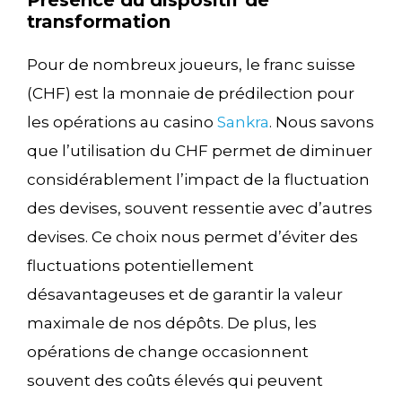
Présence du dispositif de
transformation
Pour de nombreux joueurs, le franc suisse
(CHF) est la monnaie de prédilection pour
les opérations au casino
Sankra
. Nous savons
que l’utilisation du CHF permet de diminuer
considérablement l’impact de la fluctuation
des devises, souvent ressentie avec d’autres
devises. Ce choix nous permet d’éviter des
fluctuations potentiellement
désavantageuses et de garantir la valeur
maximale de nos dépôts. De plus, les
opérations de change occasionnent
souvent des coûts élevés qui peuvent