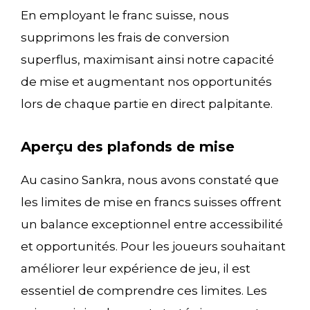
En employant le franc suisse, nous
supprimons les frais de conversion
superflus, maximisant ainsi notre capacité
de mise et augmentant nos opportunités
lors de chaque partie en direct palpitante.
Aperçu des plafonds de mise
Au casino Sankra, nous avons constaté que
les limites de mise en francs suisses offrent
un balance exceptionnel entre accessibilité
et opportunités. Pour les joueurs souhaitant
améliorer leur expérience de jeu, il est
essentiel de comprendre ces limites. Les