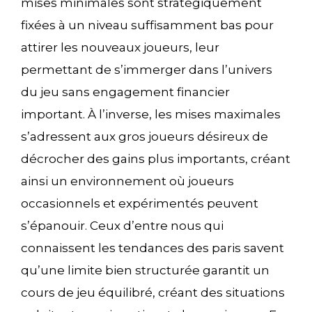
mises minimales sont stratégiquement
fixées à un niveau suffisamment bas pour
attirer les nouveaux joueurs, leur
permettant de s’immerger dans l’univers
du jeu sans engagement financier
important. À l’inverse, les mises maximales
s’adressent aux gros joueurs désireux de
décrocher des gains plus importants, créant
ainsi un environnement où joueurs
occasionnels et expérimentés peuvent
s’épanouir. Ceux d’entre nous qui
connaissent les tendances des paris savent
qu’une limite bien structurée garantit un
cours de jeu équilibré, créant des situations