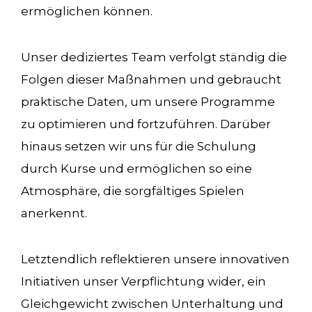
ermöglichen können.
Unser dediziertes Team verfolgt ständig die
Folgen dieser Maßnahmen und gebraucht
praktische Daten, um unsere Programme
zu optimieren und fortzuführen. Darüber
hinaus setzen wir uns für die Schulung
durch Kurse und ermöglichen so eine
Atmosphäre, die sorgfältiges Spielen
anerkennt.
Letztendlich reflektieren unsere innovativen
Initiativen unser Verpflichtung wider, ein
Gleichgewicht zwischen Unterhaltung und