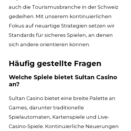
auch die Tourismusbranche in der Schweiz
gedeihen. Mit unserem kontinuierlichen
Fokus auf neuartige Strategien setzen wir
Standards für sicheres Spielen, an denen
sich andere orientieren können.
Häufig gestellte Fragen
Welche Spiele bietet Sultan Casino
an?
Sultan Casino bietet eine breite Palette an
Games, darunter traditionelle
Spielautomaten, Kartenspiele und Live-
Casino-Spiele. Kontinuierliche Neuerungen