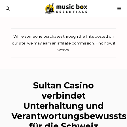
Skip
M
to
content
While someone purchases through the links posted on
our site, we may earn an affiliate commission.
Find how it
works
.
Sultan Casino
verbindet
Unterhaltung und
Verantwortungsbewussts
für die Schweiz