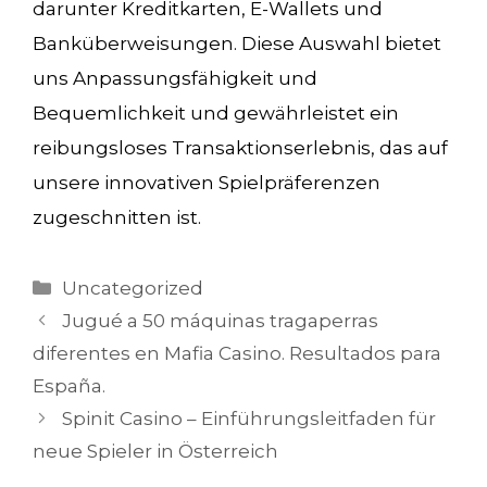
darunter Kreditkarten, E-Wallets und
Banküberweisungen. Diese Auswahl bietet
uns Anpassungsfähigkeit und
Bequemlichkeit und gewährleistet ein
reibungsloses Transaktionserlebnis, das auf
unsere innovativen Spielpräferenzen
zugeschnitten ist.
Categories
Uncategorized
Jugué a 50 máquinas tragaperras
diferentes en Mafia Casino. Resultados para
España.
Spinit Casino – Einführungsleitfaden für
neue Spieler in Österreich