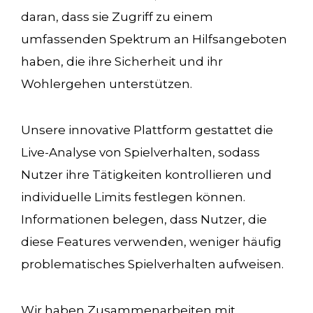
daran, dass sie Zugriff zu einem
umfassenden Spektrum an Hilfsangeboten
haben, die ihre Sicherheit und ihr
Wohlergehen unterstützen.
Unsere innovative Plattform gestattet die
Live-Analyse von Spielverhalten, sodass
Nutzer ihre Tätigkeiten kontrollieren und
individuelle Limits festlegen können.
Informationen belegen, dass Nutzer, die
diese Features verwenden, weniger häufig
problematisches Spielverhalten aufweisen.
Wir haben Zusammenarbeiten mit