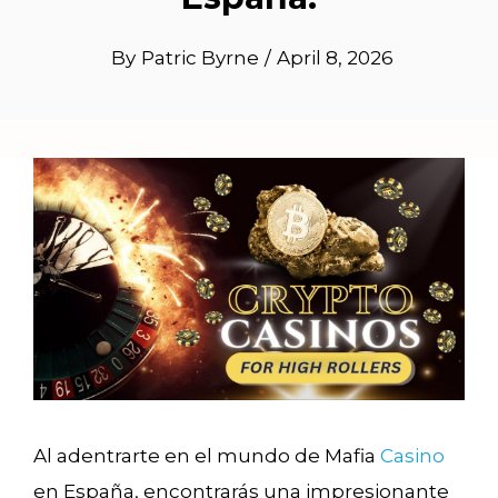
By
Patric Byrne
/
April 8, 2026
Al adentrarte en el mundo de Mafia
Casino
en España, encontrarás una impresionante