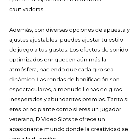
cautivadoras.
Además, con diversas opciones de apuesta y
ajustes ajustables, puedes ajustar tu estilo
de juego a tus gustos. Los efectos de sonido
optimizados enriquecen aún más la
atmósfera, haciendo que cada giro sea
dinámico. Las rondas de bonificación son
espectaculares, a menudo llenas de giros
inesperados y abundantes premios. Tanto si
eres principiante como si eres un jugador
veterano, D Video Slots te ofrece un
apasionante mundo donde la creatividad se