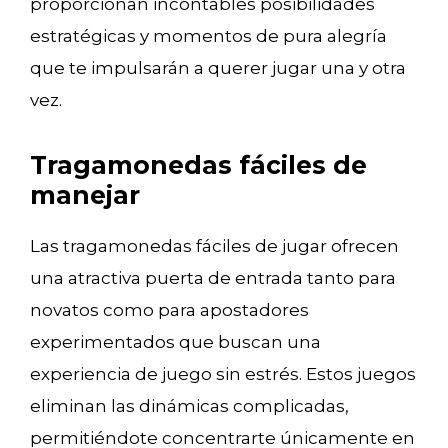
proporcionan incontables posibilidades
estratégicas y momentos de pura alegría
que te impulsarán a querer jugar una y otra
vez.
Tragamonedas fáciles de
manejar
Las tragamonedas fáciles de jugar ofrecen
una atractiva puerta de entrada tanto para
novatos como para apostadores
experimentados que buscan una
experiencia de juego sin estrés. Estos juegos
eliminan las dinámicas complicadas,
permitiéndote concentrarte únicamente en