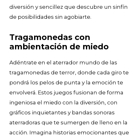
diversión y sencillez que descubre un sinfín
de posibilidades sin agobiarte.
Tragamonedas con
ambientación de miedo
Adéntrate en el aterrador mundo de las
tragamonedas de terror, donde cada giro te
pondrá los pelos de punta y la emoción te
envolverá. Estos juegos fusionan de forma
ingeniosa el miedo con la diversión, con
gráficos inquietantes y bandas sonoras
aterradoras que te sumergen de lleno en la
acción. Imagina historias emocionantes que