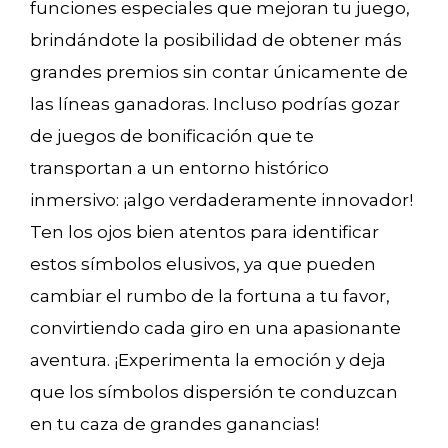
funciones especiales que mejoran tu juego,
brindándote la posibilidad de obtener más
grandes premios sin contar únicamente de
las líneas ganadoras. Incluso podrías gozar
de juegos de bonificación que te
transportan a un entorno histórico
inmersivo: ¡algo verdaderamente innovador!
Ten los ojos bien atentos para identificar
estos símbolos elusivos, ya que pueden
cambiar el rumbo de la fortuna a tu favor,
convirtiendo cada giro en una apasionante
aventura. ¡Experimenta la emoción y deja
que los símbolos dispersión te conduzcan
en tu caza de grandes ganancias!