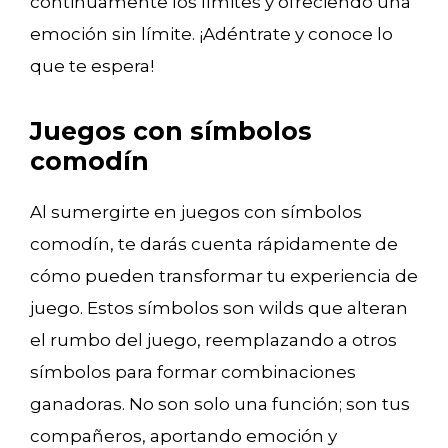
continuamente los límites y ofreciendo una
emoción sin límite. ¡Adéntrate y conoce lo
que te espera!
Juegos con símbolos
comodín
Al sumergirte en juegos con símbolos
comodín, te darás cuenta rápidamente de
cómo pueden transformar tu experiencia de
juego. Estos símbolos son wilds que alteran
el rumbo del juego, reemplazando a otros
símbolos para formar combinaciones
ganadoras. No son solo una función; son tus
compañeros, aportando emoción y