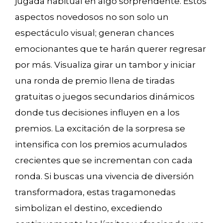
jugada habitual en algo sorprendente. Estos
aspectos novedosos no son solo un
espectáculo visual; generan chances
emocionantes que te harán querer regresar
por más. Visualiza girar un tambor y iniciar
una ronda de premio llena de tiradas
gratuitas o juegos secundarios dinámicos
donde tus decisiones influyen en a los
premios. La excitación de la sorpresa se
intensifica con los premios acumulados
crecientes que se incrementan con cada
ronda. Si buscas una vivencia de diversión
transformadora, estas tragamonedas
simbolizan el destino, excediendo