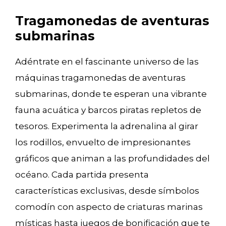
Tragamonedas de aventuras
submarinas
Adéntrate en el fascinante universo de las
máquinas tragamonedas de aventuras
submarinas, donde te esperan una vibrante
fauna acuática y barcos piratas repletos de
tesoros. Experimenta la adrenalina al girar
los rodillos, envuelto de impresionantes
gráficos que animan a las profundidades del
océano. Cada partida presenta
características exclusivas, desde símbolos
comodín con aspecto de criaturas marinas
místicas hasta juegos de bonificación que te