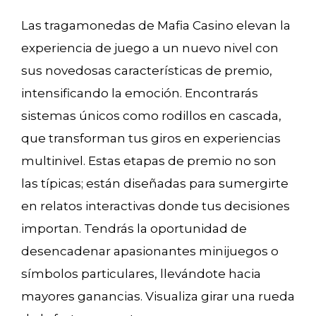
Las tragamonedas de Mafia Casino elevan la
experiencia de juego a un nuevo nivel con
sus novedosas características de premio,
intensificando la emoción. Encontrarás
sistemas únicos como rodillos en cascada,
que transforman tus giros en experiencias
multinivel. Estas etapas de premio no son
las típicas; están diseñadas para sumergirte
en relatos interactivas donde tus decisiones
importan. Tendrás la oportunidad de
desencadenar apasionantes minijuegos o
símbolos particulares, llevándote hacia
mayores ganancias. Visualiza girar una rueda