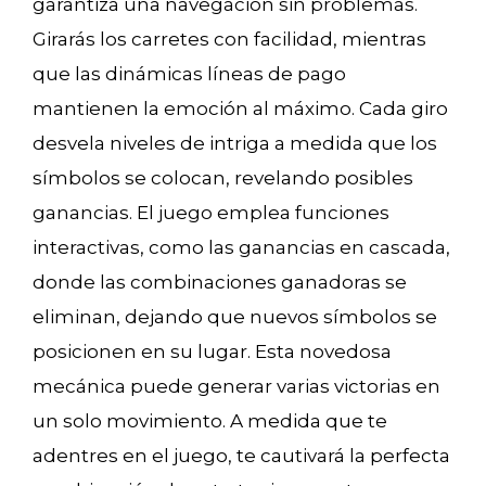
garantiza una navegación sin problemas.
Girarás los carretes con facilidad, mientras
que las dinámicas líneas de pago
mantienen la emoción al máximo. Cada giro
desvela niveles de intriga a medida que los
símbolos se colocan, revelando posibles
ganancias. El juego emplea funciones
interactivas, como las ganancias en cascada,
donde las combinaciones ganadoras se
eliminan, dejando que nuevos símbolos se
posicionen en su lugar. Esta novedosa
mecánica puede generar varias victorias en
un solo movimiento. A medida que te
adentres en el juego, te cautivará la perfecta