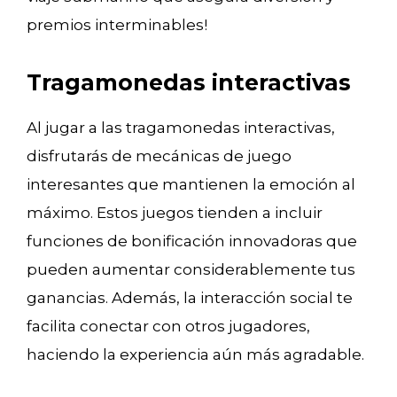
premios interminables!
Tragamonedas interactivas
Al jugar a las tragamonedas interactivas,
disfrutarás de mecánicas de juego
interesantes que mantienen la emoción al
máximo. Estos juegos tienden a incluir
funciones de bonificación innovadoras que
pueden aumentar considerablemente tus
ganancias. Además, la interacción social te
facilita conectar con otros jugadores,
haciendo la experiencia aún más agradable.