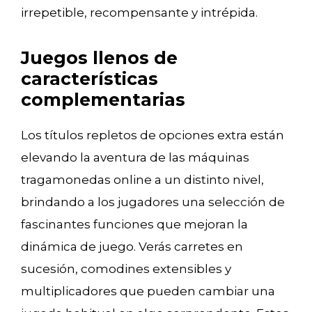
irrepetible, recompensante y intrépida.
Juegos llenos de
características
complementarias
Los títulos repletos de opciones extra están
elevando la aventura de las máquinas
tragamonedas online a un distinto nivel,
brindando a los jugadores una selección de
fascinantes funciones que mejoran la
dinámica de juego. Verás carretes en
sucesión, comodines extensibles y
multiplicadores que pueden cambiar una