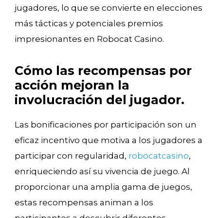
jugadores, lo que se convierte en elecciones
más tácticas y potenciales premios
impresionantes en Robocat Casino.
Cómo las recompensas por
acción mejoran la
involucración del jugador.
Las bonificaciones por participación son un
eficaz incentivo que motiva a los jugadores a
participar con regularidad,
robocatcasino
,
enriqueciendo así su vivencia de juego. Al
proporcionar una amplia gama de juegos,
estas recompensas animan a los