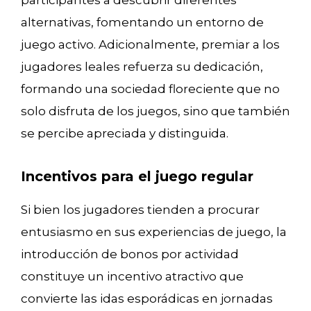
participantes a descubrir diferentes
alternativas, fomentando un entorno de
juego activo. Adicionalmente, premiar a los
jugadores leales refuerza su dedicación,
formando una sociedad floreciente que no
solo disfruta de los juegos, sino que también
se percibe apreciada y distinguida.
Incentivos para el juego regular
Si bien los jugadores tienden a procurar
entusiasmo en sus experiencias de juego, la
introducción de bonos por actividad
constituye un incentivo atractivo que
convierte las idas esporádicas en jornadas