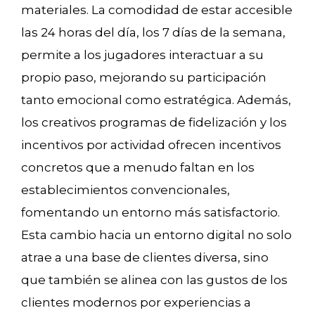
materiales. La comodidad de estar accesible
las 24 horas del día, los 7 días de la semana,
permite a los jugadores interactuar a su
propio paso, mejorando su participación
tanto emocional como estratégica. Además,
los creativos programas de fidelización y los
incentivos por actividad ofrecen incentivos
concretos que a menudo faltan en los
establecimientos convencionales,
fomentando un entorno más satisfactorio.
Esta cambio hacia un entorno digital no solo
atrae a una base de clientes diversa, sino
que también se alinea con las gustos de los
clientes modernos por experiencias a