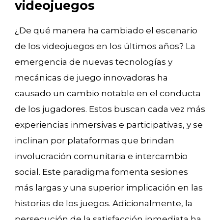
videojuegos
¿De qué manera ha cambiado el escenario
de los videojuegos en los últimos años? La
emergencia de nuevas tecnologías y
mecánicas de juego innovadoras ha
causado un cambio notable en el conducta
de los jugadores. Estos buscan cada vez más
experiencias inmersivas e participativas, y se
inclinan por plataformas que brindan
involucración comunitaria e intercambio
social. Este paradigma fomenta sesiones
más largas y una superior implicación en las
historias de los juegos. Adicionalmente, la
persecución de la satisfacción inmediata ha