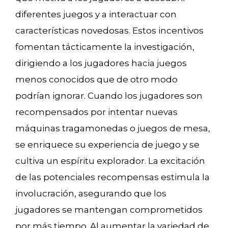
diferentes juegos y a interactuar con
características novedosas. Estos incentivos
fomentan tácticamente la investigación,
dirigiendo a los jugadores hacia juegos
menos conocidos que de otro modo
podrían ignorar. Cuando los jugadores son
recompensados por intentar nuevas
máquinas tragamonedas o juegos de mesa,
se enriquece su experiencia de juego y se
cultiva un espíritu explorador. La excitación
de las potenciales recompensas estimula la
involucración, asegurando que los
jugadores se mantengan comprometidos
por más tiempo. Al aumentar la variedad de