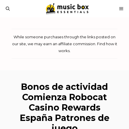
Skip
M
to
content
While someone purchases through the links posted on
our site, we may earn an affiliate commission.
Find how it
works
.
Bonos de actividad
Comienza Robocat
Casino Rewards
España Patrones de
juego