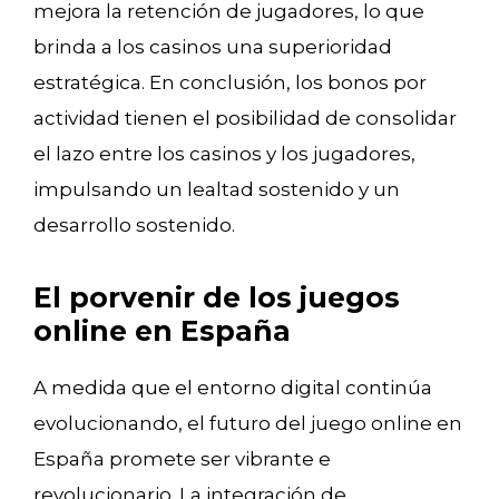
mejora la retención de jugadores, lo que
brinda a los casinos una superioridad
estratégica. En conclusión, los bonos por
actividad tienen el posibilidad de consolidar
el lazo entre los casinos y los jugadores,
impulsando un lealtad sostenido y un
desarrollo sostenido.
El porvenir de los juegos
online en España
A medida que el entorno digital continúa
evolucionando, el futuro del juego online en
España promete ser vibrante e
revolucionario. La integración de