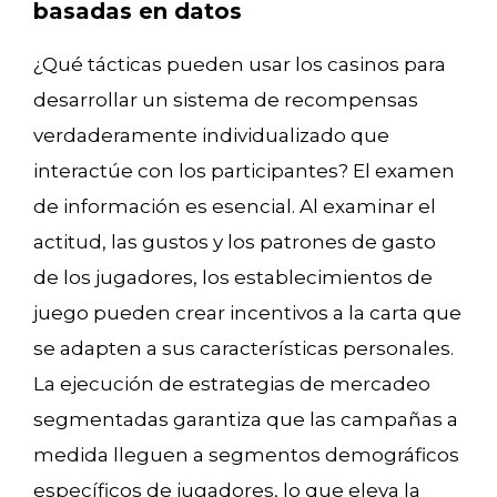
basadas en datos
¿Qué tácticas pueden usar los casinos para
desarrollar un sistema de recompensas
verdaderamente individualizado que
interactúe con los participantes? El examen
de información es esencial. Al examinar el
actitud, las gustos y los patrones de gasto
de los jugadores, los establecimientos de
juego pueden crear incentivos a la carta que
se adapten a sus características personales.
La ejecución de estrategias de mercadeo
segmentadas garantiza que las campañas a
medida lleguen a segmentos demográficos
específicos de jugadores, lo que eleva la