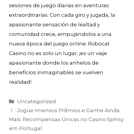
sesiones de juego diarias en aventuras
extraordinarias. Con cada giro y jugada, la
apasionante sensación de lealtad y
comunidad crece, empujándolos a una
nueva época del juego online. Robocat
Casino no es solo un lugar; ¡es un viaje
apasionante donde los anhelos de
beneficios inimaginables se vuelven
realidad!
Categories
Uncategorized
Jogue Imensos Prêmios e Ganhe Ainda
Mais: Recompensas Únicas no Casino Spinsy
em Portugal