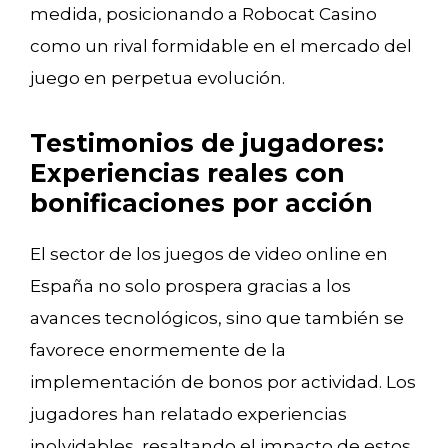
medida, posicionando a Robocat Casino
como un rival formidable en el mercado del
juego en perpetua evolución.
Testimonios de jugadores:
Experiencias reales con
bonificaciones por acción
El sector de los juegos de video online en
España no solo prospera gracias a los
avances tecnológicos, sino que también se
favorece enormemente de la
implementación de bonos por actividad. Los
jugadores han relatado experiencias
inolvidables, resaltando el impacto de estos