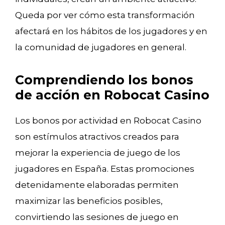
Queda por ver cómo esta transformación
afectará en los hábitos de los jugadores y en
la comunidad de jugadores en general.
Comprendiendo los bonos
de acción en Robocat Casino
Los bonos por actividad en Robocat Casino
son estímulos atractivos creados para
mejorar la experiencia de juego de los
jugadores en España. Estas promociones
detenidamente elaboradas permiten
maximizar las beneficios posibles,
convirtiendo las sesiones de juego en