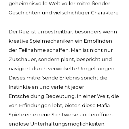
geheimnisvolle Welt voller mitreißender
Geschichten und vielschichtiger Charaktere.
Der Reiz ist unbestreitbar, besonders wenn
kreative Spielmechaniken ein Empfinden
der Teilnahme schaffen. Man ist nicht nur
Zuschauer, sondern plant, bespricht und
navigiert durch verwickelte Umgebungen.
Dieses mitreißende Erlebnis spricht die
Instinkte an und verleiht jeder
Entscheidung Bedeutung. In einer Welt, die
von Erfindungen lebt, bieten diese Mafia-
Spiele eine neue Sichtweise und eröffnen
endlose Unterhaltungsmöglichkeiten.