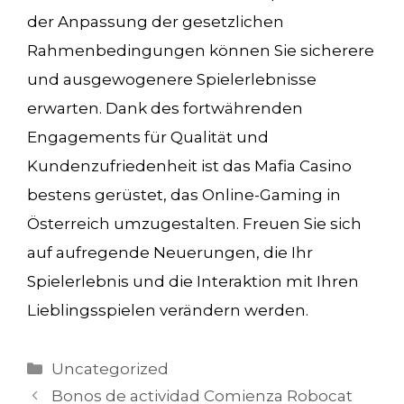
der Anpassung der gesetzlichen
Rahmenbedingungen können Sie sicherere
und ausgewogenere Spielerlebnisse
erwarten. Dank des fortwährenden
Engagements für Qualität und
Kundenzufriedenheit ist das Mafia Casino
bestens gerüstet, das Online-Gaming in
Österreich umzugestalten. Freuen Sie sich
auf aufregende Neuerungen, die Ihr
Spielerlebnis und die Interaktion mit Ihren
Lieblingsspielen verändern werden.
Categories
Uncategorized
Bonos de actividad Comienza Robocat