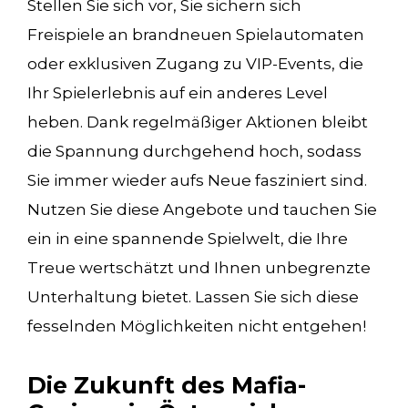
Stellen Sie sich vor, Sie sichern sich
Freispiele an brandneuen Spielautomaten
oder exklusiven Zugang zu VIP-Events, die
Ihr Spielerlebnis auf ein anderes Level
heben. Dank regelmäßiger Aktionen bleibt
die Spannung durchgehend hoch, sodass
Sie immer wieder aufs Neue fasziniert sind.
Nutzen Sie diese Angebote und tauchen Sie
ein in eine spannende Spielwelt, die Ihre
Treue wertschätzt und Ihnen unbegrenzte
Unterhaltung bietet. Lassen Sie sich diese
fesselnden Möglichkeiten nicht entgehen!
Die Zukunft des Mafia-