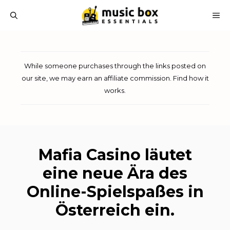
Skip
M
to
content
While someone purchases through the links posted on
our site, we may earn an affiliate commission.
Find how it
works
.
Mafia Casino läutet
eine neue Ära des
Online-Spielspaßes in
Österreich ein.