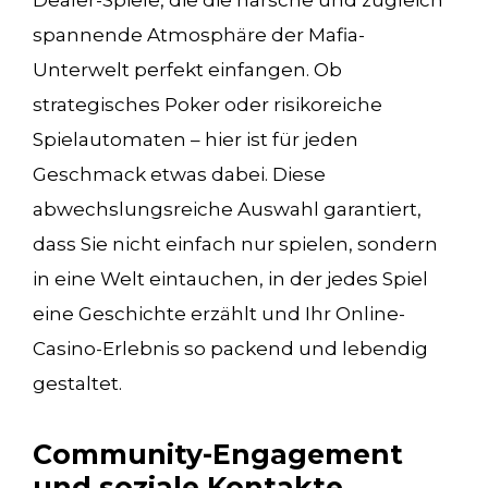
Dealer-Spiele, die die harsche und zugleich
spannende Atmosphäre der Mafia-
Unterwelt perfekt einfangen. Ob
strategisches Poker oder risikoreiche
Spielautomaten – hier ist für jeden
Geschmack etwas dabei. Diese
abwechslungsreiche Auswahl garantiert,
dass Sie nicht einfach nur spielen, sondern
in eine Welt eintauchen, in der jedes Spiel
eine Geschichte erzählt und Ihr Online-
Casino-Erlebnis so packend und lebendig
gestaltet.
Community-Engagement
und soziale Kontakte