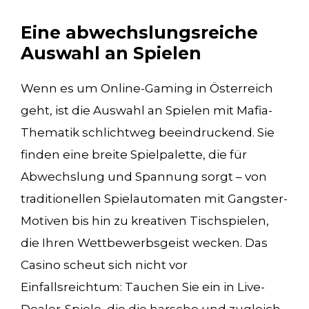
Eine abwechslungsreiche
Auswahl an Spielen
Wenn es um Online-Gaming in Österreich
geht, ist die Auswahl an Spielen mit Mafia-
Thematik schlichtweg beeindruckend. Sie
finden eine breite Spielpalette, die für
Abwechslung und Spannung sorgt – von
traditionellen Spielautomaten mit Gangster-
Motiven bis hin zu kreativen Tischspielen,
die Ihren Wettbewerbsgeist wecken. Das
Casino scheut sich nicht vor
Einfallsreichtum: Tauchen Sie ein in Live-