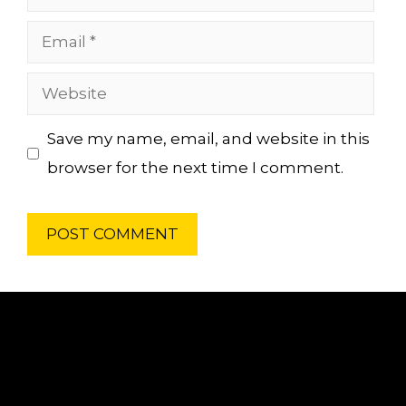
Email
Website
Save my name, email, and website in this
browser for the next time I comment.