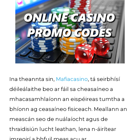
Ina theannta sin,
Mafiacasino
, tá seirbhísí
déileálaithe beo ar fáil sa cheasaíneo a
mhacasamhlaíonn an eispéireas tumtha a
bhíonn ag ceasaíneo fisiceach. Meallann an
meascán seo de nuálaíocht agus de
thraidisiún lucht leathan, lena n-áirítear
imreoirí a bhfuil meas acu ar