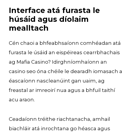
Interface atá furasta le
húsáid agus díolaim
mealltach
Cén chaoi a bhfeabhsaíonn comhéadan atá
furasta le úsáid an eispéireas cearrbhachais
ag Mafia Casino? Idirghníomhaíonn an
casino seo óna chéile le dearadh iomasach a
éascaíonn nascleanúint gan uaim, ag
freastal ar imreoirí nua agus a bhfuil taithí
acu araon.
Ceadaíonn tréithe riachtanacha, amhail
biachláir atá inrochtana go héasca agus