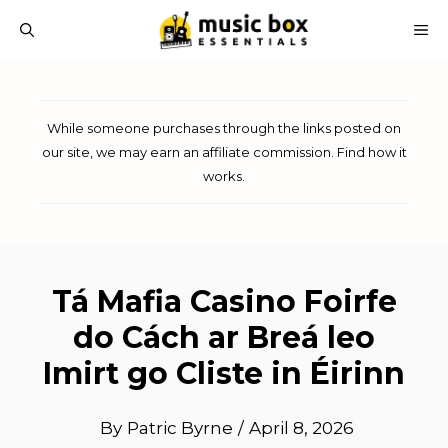
Skip
M
to
content
While someone purchases through the links posted on
our site, we may earn an affiliate commission.
Find how it
works
.
Tá Mafia Casino Foirfe
do Cách ar Breá leo
Imirt go Cliste in Éirinn
By
Patric Byrne
/
April 8, 2026