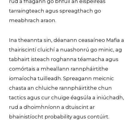
rud a fhágann go bhfuil an eispéireas
tarraingteach agus spreagthach go
meabhrach araon.
Ina theannta sin, déanann ceasaíneo Mafia a
thairiscintí cluichí a nuashonrú go minic, ag
tabhairt isteach roghanna téamacha agus
comórtais a mheallann rannpháirtithe
iomaíocha tuilleadh. Spreagann meicnic
chasta an chluiche rannpháirtithe chun
tactics agus cur chuige éagsúla a iniúchadh,
rud a dhoimhníonn a dtuiscint ar
bhainistíocht probability agus contúirt.