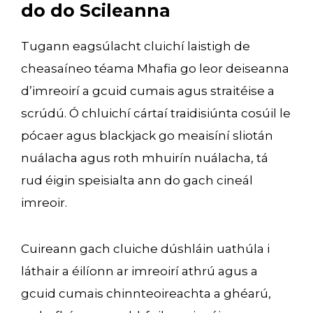
do do Scileanna
Tugann eagsúlacht cluichí laistigh de
cheasaíneo téama Mhafia go leor deiseanna
d’imreoirí a gcuid cumais agus straitéise a
scrúdú. Ó chluichí cártaí traidisiúnta cosúil le
pócaer agus blackjack go meaisíní sliotán
nuálacha agus roth mhuirín nuálacha, tá
rud éigin speisialta ann do gach cineál
imreoir.
Cuireann gach cluiche dúshláin uathúla i
láthair a éilíonn ar imreoirí athrú agus a
gcuid cumais chinnteoireachta a ghéarú,