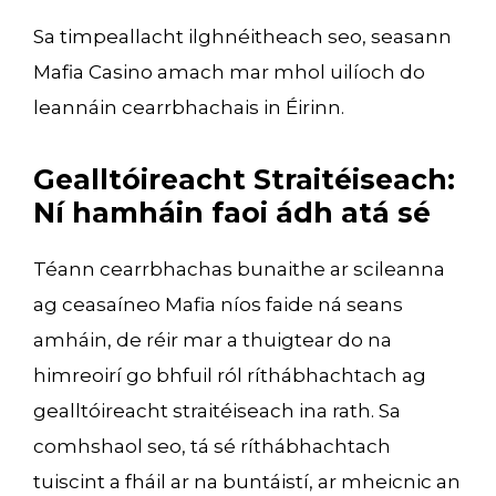
Sa timpeallacht ilghnéitheach seo, seasann
Mafia Casino amach mar mhol uilíoch do
leannáin cearrbhachais in Éirinn.
Gealltóireacht Straitéiseach:
Ní hamháin faoi ádh atá sé
Téann cearrbhachas bunaithe ar scileanna
ag ceasaíneo Mafia níos faide ná seans
amháin, de réir mar a thuigtear do na
himreoirí go bhfuil ról ríthábhachtach ag
gealltóireacht straitéiseach ina rath. Sa
comhshaol seo, tá sé ríthábhachtach
tuiscint a fháil ar na buntáistí, ar mheicnic an