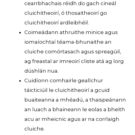
cearrbhachais réidh do gach cineál
cluichitheoirí, ó thosaitheoirí go
cluichitheoirí ardleibhéil.
Coimeádann athruithe minice agus
iomaíochtaí téama-bhunaithe an
cluiche comórtasach agus spreagúil,
ag freastal ar imreoirí cliste atá ag lorg
dúshlán nua.
Cuidíonn comhairle geallchur
táicticiúil le cluichitheoirí a gcuid
buaiteanna a mhéadú, a thaispeánann
an luach a bhaineann le eolas a bheith
acu ar mheicnic agus ar na corrlaigh
cluiche.