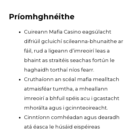
Príomhghnéithe
Cuireann Mafia Casino eagsúlacht
difriúil gcluichí scileanna-bhunaithe ar
fáil, rud a ligeann d’imreoirí leas a
bhaint as straitéis seachas fortún le
haghaidh torthaí níos fearr.
Cruthaíonn an scéal mafia mealltach
atmaisféar tumtha, a mheallann
imreoirí a bhfuil spéis acu i gcastacht
mhorálta agus i gcinnteoireacht.
Cinntíonn comhéadan agus dearadh
atá éasca le húsáid eispéireas