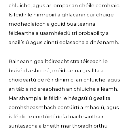
chluiche, agus ar iompar an chéile comhraic.
Is féidir le himreoirí a ghlacann cur chuige
modheolaíoch a gcuid buaiteanna
féideartha a uasmhéadú trí probability a
anailísiú agus cinntí eolasacha a dhéanamh.
Baineann gealltóireacht straitéiseach le
buiséid a shocrú, méideanna geallta a
choigeartú de réir dinimicí an chluiche, agus
an tábla nó sreabhadh an chluiche a léamh.
Mar shampla, is féidir le héagsúlú geallta
comhsheasmhach contúirtí a mhaolú, agus
is féidir le contúirtí ríofa luach saothair
suntasacha a bheith mar thoradh orthu.