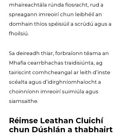
mhaireachtála rúnda fiosracht, rud a
spreagann imreoirí chun leibhéil an
domhain thíos spéisiúil a scrúdú agus a
fhoilsiú.
Sa deireadh thiar, forbraíonn téama an
Mhafia cearrbhachas traidisiúnta, ag
tairiscint comhcheangal ar leith d’inste
scéalta agus d’idirghníomhaíocht a
choinníonn imreoirí suimiúla agus
siamsaithe.
Réimse Leathan Cluichí
chun Dúshlán a thabhairt