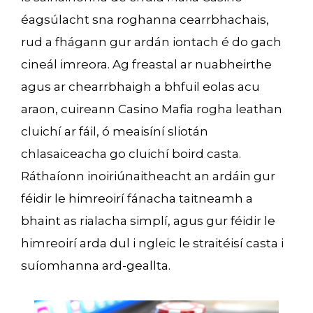
éagsúlacht sna roghanna cearrbhachais,
rud a fhágann gur ardán iontach é do gach
cineál imreora. Ag freastal ar nuabheirthe
agus ar chearrbhaigh a bhfuil eolas acu
araon, cuireann Casino Mafia rogha leathan
cluichí ar fáil, ó meaisíní sliotán
chlasaiceacha go cluichí boird casta.
Ráthaíonn inoiriúnaitheacht an ardáin gur
féidir le himreoirí fánacha taitneamh a
bhaint as rialacha simplí, agus gur féidir le
himreoirí arda dul i ngleic le straitéisí casta i
suíomhanna ard-geallta.