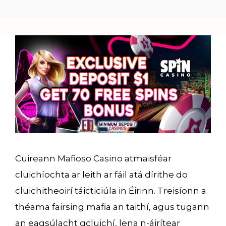
Cuireann Mafioso Casino atmaisféar
cluichíochta ar leith ar fáil atá dírithe do
cluichitheoirí táicticiúla in Éirinn. Treisíonn a
théama fairsing mafia an taithí, agus tugann
an eagsúlacht gcluichí, lena n-áirítear