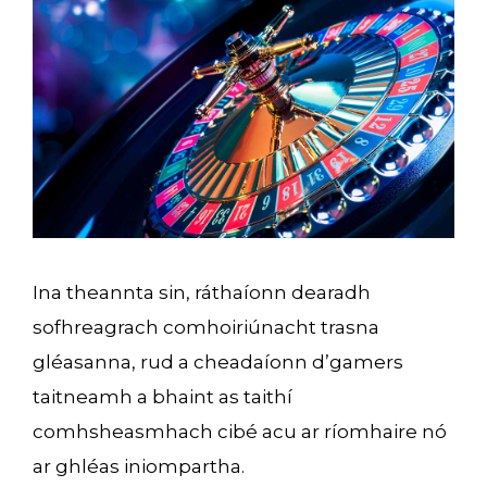
Ina theannta sin, ráthaíonn dearadh
sofhreagrach comhoiriúnacht trasna
gléasanna, rud a cheadaíonn d’gamers
taitneamh a bhaint as taithí
comhsheasmhach cibé acu ar ríomhaire nó
ar ghléas iniompartha.