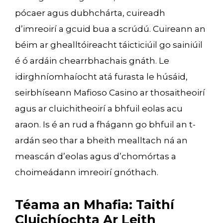
pócaer agus dubhchárta, cuireadh
d’imreoirí a gcuid bua a scrúdú. Cuireann an
béim ar ghealltóireacht táicticiúil go sainiúil
é ó ardáin chearrbhachais gnáth. Le
idirghníomhaíocht atá furasta le húsáid,
seirbhíseann Mafioso Casino ar thosaitheoirí
agus ar cluichitheoirí a bhfuil eolas acu
araon. Is é an rud a fhágann go bhfuil an t-
ardán seo thar a bheith mealltach ná an
meascán d’eolas agus d’chomórtas a
choimeádann imreoirí gnóthach.
Téama an Mhafia: Taithí
Cluichíochta Ar Leith