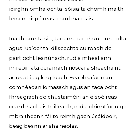
idirghníomhaíochtaí sóisialta chomh maith
lena n-eispéireas cearrbhachais.
Ina theannta sin, tugann cur chun cinn rialta
agus luaíochtaí dílseachta cuireadh do
páirtíocht leanúnach, rud a mheallann
imreoirí atá cúramach rioscaí a sheachaint
agus atá ag lorg luach. Feabhsaíonn an
comhéadan iomasach agus an tacaíocht
fhreagrach do chustaiméirí an eispéireas
cearrbhachais tuilleadh, rud a chinntíonn go
mbraitheann fáilte roimh gach úsáideoir,
beag beann ar shaineolas.