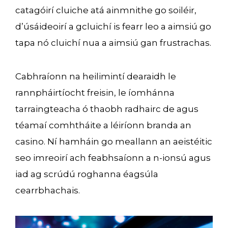
catagóirí cluiche atá ainmnithe go soiléir,
d’úsáideoirí a gcluichí is fearr leo a aimsiú go
tapa nó cluichí nua a aimsiú gan frustrachas.
Cabhraíonn na heilimintí dearaidh le
rannpháirtíocht freisin, le íomhánna
tarraingteacha ó thaobh radhairc de agus
téamaí comhtháite a léiríonn branda an
casino. Ní hamháin go meallann an aeistéitic
seo imreoirí ach feabhsaíonn a n-ionsú agus
iad ag scrúdú roghanna éagsúla
cearrbhachais.