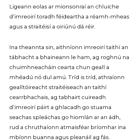
Ligeann eolas ar mionsonraí an chluiche
d’imreoirí toradh féideartha a réamh-mheas
agus a straitéisí a oiriúnú dá réir.
Ina theannta sin, aithníonn imreoirí taithí an
tábhacht a bhaineann le ham, ag roghnú na
chuimhneacháin cearta chun geall a
mhéadú nó dul amú. Tríd is tríd, athraíonn
gealltóireacht straitéiseach an taithí
cearrbhachais, ag tabhairt cuireadh
d’imreoirí páirt a ghlacadh go stuama
seachas spleáchas go hiomlán ar an ádh,
rud a chruthaíonn atmaisféar bríomhar ina
mbíonn buanna agus pleanáil ag fás.