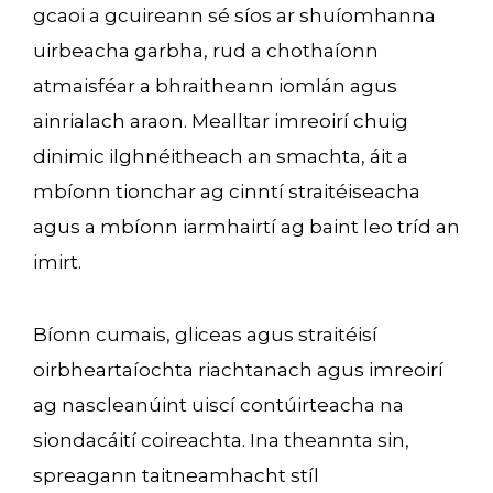
gcaoi a gcuireann sé síos ar shuíomhanna
uirbeacha garbha, rud a chothaíonn
atmaisféar a bhraitheann iomlán agus
ainrialach araon. Mealltar imreoirí chuig
dinimic ilghnéitheach an smachta, áit a
mbíonn tionchar ag cinntí straitéiseacha
agus a mbíonn iarmhairtí ag baint leo tríd an
imirt.
Bíonn cumais, gliceas agus straitéisí
oirbheartaíochta riachtanach agus imreoirí
ag nascleanúint uiscí contúirteacha na
siondacáití coireachta. Ina theannta sin,
spreagann taitneamhacht stíl