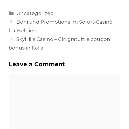
Categories
Uncategorized
Boni und Promotions im Sofort-Casino
für Belgien
SkyHills Casino – Giri gratuiti e coupon
bonus in Italia
Leave a Comment
Comment