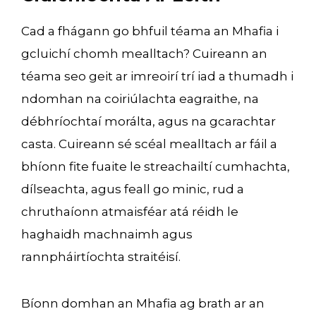
Cad a fhágann go bhfuil téama an Mhafia i
gcluichí chomh mealltach? Cuireann an
téama seo geit ar imreoirí trí iad a thumadh i
ndomhan na coiriúlachta eagraithe, na
débhríochtaí morálta, agus na gcarachtar
casta. Cuireann sé scéal mealltach ar fáil a
bhíonn fite fuaite le streachailtí cumhachta,
dílseachta, agus feall go minic, rud a
chruthaíonn atmaisféar atá réidh le
haghaidh machnaimh agus
rannpháirtíochta straitéisí.
Bíonn domhan an Mhafia ag brath ar an