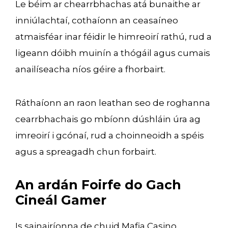
Le béim ar chearrbhachas atá bunaithe ar
inniúlachtaí, cothaíonn an ceasaíneo
atmaisféar inar féidir le himreoirí rathú, rud a
ligeann dóibh muinín a thógáil agus cumais
anailíseacha níos géire a fhorbairt.
Ráthaíonn an raon leathan seo de roghanna
cearrbhachais go mbíonn dúshláin úra ag
imreoirí i gcónaí, rud a choinneoidh a spéis
agus a spreagadh chun forbairt.
An ardán Foirfe do Gach
Cineál Gamer
Is sainairíonna de chuid Mafia Casino