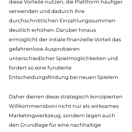
diese Vorteile nutzen, die Plattform häufiger
verwenden und dadurch ihre
durchschnittlichen Einzahlungssummen
deutlich erhöhen. Darüber hinaus
ermöglicht der initiale finanzielle Vorteil das
gefahrenlose Ausprobieren
unterschiedlicher Spielmöglichkeiten und
fördert so eine fundierte
Entscheidungsfindung bei neuen Spielern.
Daher dienen diese strategisch konzipierten
Willkommensboni nicht nur als wirksames
Marketingwerkzeug, sondern legen auch
den Grundlage für eine nachhaltige