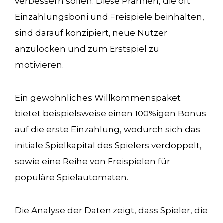
verbessern sollen. Diese Prämien, die oft
Einzahlungsboni und Freispiele beinhalten,
sind darauf konzipiert, neue Nutzer
anzulocken und zum Erstspiel zu
motivieren.
Ein gewöhnliches Willkommenspaket
bietet beispielsweise einen 100%igen Bonus
auf die erste Einzahlung, wodurch sich das
initiale Spielkapital des Spielers verdoppelt,
sowie eine Reihe von Freispielen für
populäre Spielautomaten.
Die Analyse der Daten zeigt, dass Spieler, die