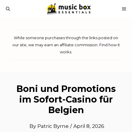
Skip
M
to
content
While someone purchases through the links posted on
our site, we may earn an affiliate commission.
Find how it
works
.
Boni und Promotions
im Sofort-Casino für
Belgien
By
Patric Byrne
/
April 8, 2026