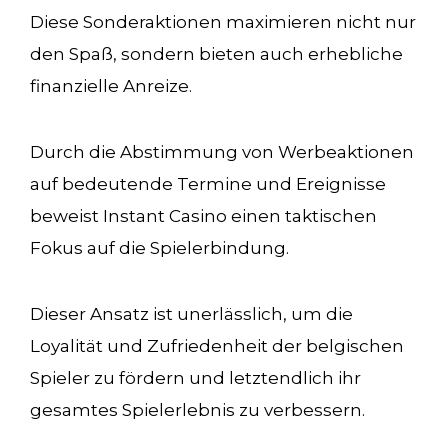
Diese Sonderaktionen maximieren nicht nur
den Spaß, sondern bieten auch erhebliche
finanzielle Anreize.
Durch die Abstimmung von Werbeaktionen
auf bedeutende Termine und Ereignisse
beweist Instant Casino einen taktischen
Fokus auf die Spielerbindung.
Dieser Ansatz ist unerlässlich, um die
Loyalität und Zufriedenheit der belgischen
Spieler zu fördern und letztendlich ihr
gesamtes Spielerlebnis zu verbessern.