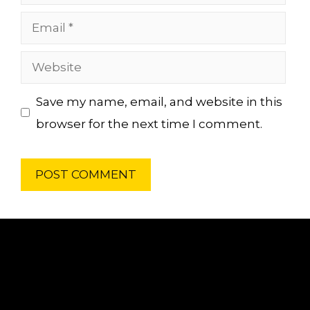
Email
Website
Save my name, email, and website in this
browser for the next time I comment.