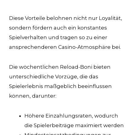
Diese Vorteile belohnen nicht nur Loyalität,
sondern fördern auch ein konstantes
Spielverhalten und tragen so zu einer
ansprechenderen Casino-Atmosphäre bei.
Die wöchentlichen Reload-Boni bieten
unterschiedliche Vorzüge, die das
Spielerlebnis maßgeblich beeinflussen
können, darunter:
Höhere Einzahlungsraten, wodurch
die Spielerbeiträge maximiert werden