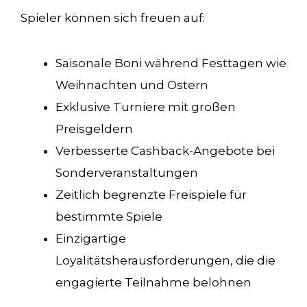
Spieler können sich freuen auf:
Saisonale Boni während Festtagen wie
Weihnachten und Ostern
Exklusive Turniere mit großen
Preisgeldern
Verbesserte Cashback-Angebote bei
Sonderveranstaltungen
Zeitlich begrenzte Freispiele für
bestimmte Spiele
Einzigartige
Loyalitätsherausforderungen, die die
engagierte Teilnahme belohnen