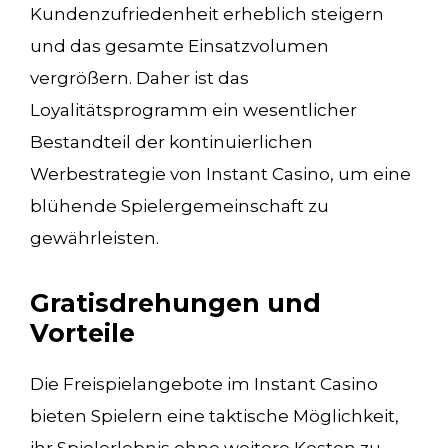
Kundenzufriedenheit erheblich steigern
und das gesamte Einsatzvolumen
vergrößern. Daher ist das
Loyalitätsprogramm ein wesentlicher
Bestandteil der kontinuierlichen
Werbestrategie von Instant Casino, um eine
blühende Spielergemeinschaft zu
gewährleisten.
Gratisdrehungen und
Vorteile
Die Freispielangebote im Instant Casino
bieten Spielern eine taktische Möglichkeit,
ihr Spielerlebnis ohne weitere Kosten zu