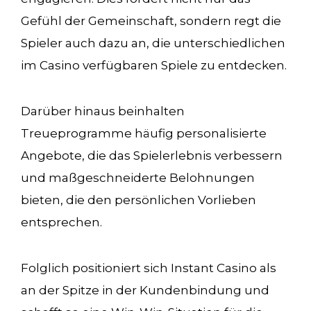
Gefühl der Gemeinschaft, sondern regt die
Spieler auch dazu an, die unterschiedlichen
im Casino verfügbaren Spiele zu entdecken.
Darüber hinaus beinhalten
Treueprogramme häufig personalisierte
Angebote, die das Spielerlebnis verbessern
und maßgeschneiderte Belohnungen
bieten, die den persönlichen Vorlieben
entsprechen.
Folglich positioniert sich Instant Casino als
an der Spitze in der Kundenbindung und