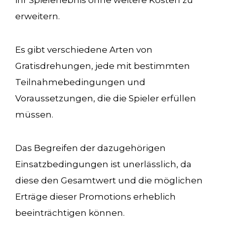
erweitern.
Es gibt verschiedene Arten von
Gratisdrehungen, jede mit bestimmten
Teilnahmebedingungen und
Voraussetzungen, die die Spieler erfüllen
müssen.
Das Begreifen der dazugehörigen
Einsatzbedingungen ist unerlässlich, da
diese den Gesamtwert und die möglichen
Erträge dieser Promotions erheblich
beeinträchtigen können.