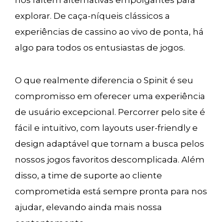
nos faltem alternativas empolgantes para
explorar. De caça-níqueis clássicos a
experiências de cassino ao vivo de ponta, há
algo para todos os entusiastas de jogos.
O que realmente diferencia o Spinit é seu
compromisso em oferecer uma experiência
de usuário excepcional. Percorrer pelo site é
fácil e intuitivo, com layouts user-friendly e
design adaptável que tornam a busca pelos
nossos jogos favoritos descomplicada. Além
disso, a time de suporte ao cliente
comprometida está sempre pronta para nos
ajudar, elevando ainda mais nossa