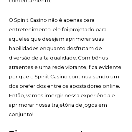
contentamento.
O Spinit Casino não é apenas para
entretenimento; ele foi projetado para
aqueles que desejam aprimorar suas
habilidades enquanto desfrutam de
diversão de alta qualidade. Com bônus
atraentes e uma rede vibrante, fica evidente
por que o Spinit Casino continua sendo um
dos preferidos entre os apostadores online.
Então, vamos imergir nessa experiência e
aprimorar nossa trajetória de jogos em
conjunto!