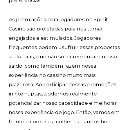
preferências.
As premiações para jogadores no Spinit
Casino são projetadas para nos tornar
engajados e estimulados. Jogadores
frequentes podem usufruir essas propostas
sedutoras, que não só incrementam nosso
saldo, como também fazem nossa
experiência no cassino muito mais
prazerosa. Ao participar dessas promoções
ininterruptas, podemos realmente
potencializar nosso capacidade e melhorar
nossa experiência de jogo. Então, vamos em
frente e comece a colher os ganhos hoje