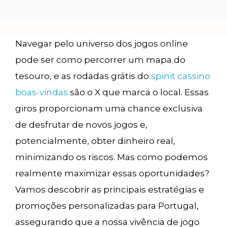
Navegar pelo universo dos jogos online
pode ser como percorrer um mapa do
tesouro, e as rodadas grátis do
spinit cassino
boas-vindas
são o X que marca o local. Essas
giros proporcionam uma chance exclusiva
de desfrutar de novos jogos e,
potencialmente, obter dinheiro real,
minimizando os riscos. Mas como podemos
realmente maximizar essas oportunidades?
Vamos descobrir as principais estratégias e
promoções personalizadas para Portugal,
assegurando que a nossa vivência de jogo