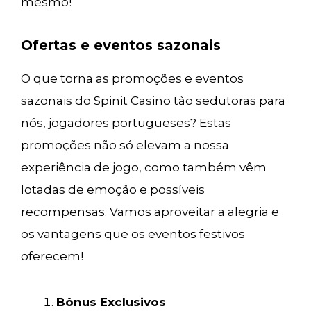
mesmo!
Ofertas e eventos sazonais
O que torna as promoções e eventos
sazonais do Spinit Casino tão sedutoras para
nós, jogadores portugueses? Estas
promoções não só elevam a nossa
experiência de jogo, como também vêm
lotadas de emoção e possíveis
recompensas. Vamos aproveitar a alegria e
os vantagens que os eventos festivos
oferecem!
Bônus Exclusivos