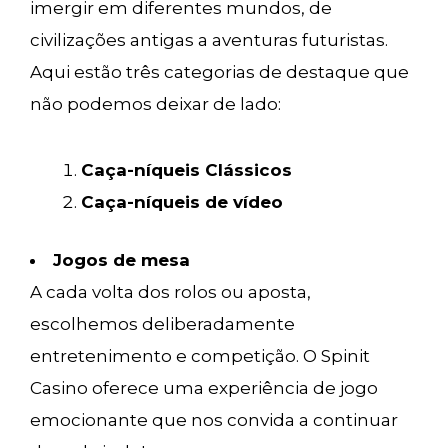
imergir em diferentes mundos, de
civilizações antigas a aventuras futuristas.
Aqui estão três categorias de destaque que
não podemos deixar de lado:
Caça-níqueis Clássicos
Caça-níqueis de vídeo
Jogos de mesa
A cada volta dos rolos ou aposta,
escolhemos deliberadamente
entretenimento e competição. O Spinit
Casino oferece uma experiência de jogo
emocionante que nos convida a continuar