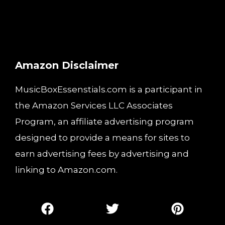
Amazon Disclaimer
MusicBoxEssenstials.com is a participant in
the Amazon Services LLC Associates
Program, an affiliate advertising program
designed to provide a means for sites to
earn advertising fees by advertising and
linking to Amazon.com.