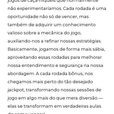
jogos de caça-níqueis que normalmente
não experimentaríamos. Cada rodada é uma
oportunidade não só de vencer, mas
também de adquirir um conhecimento
valioso sobre a mecânica do jogo,
auxiliando-nos a refinar nossas estratégias.
Basicamente, jogamos de forma mais sábia,
aproveitando essas rodadas para melhorar
nossa entendimento e segurança na nossa
abordagem. A cada rodada bônus, nos
chegamos mais perto do tão desejado
jackpot, transformando nossas sessões de
jogo em algo mais do que mera diversão —
elas se transformam em verdadeiras aulas