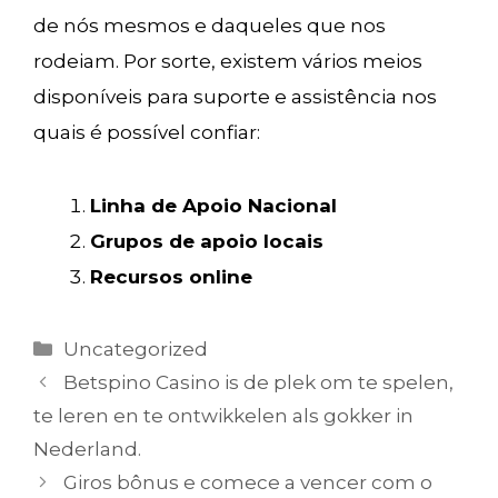
de nós mesmos e daqueles que nos
rodeiam. Por sorte, existem vários meios
disponíveis para suporte e assistência nos
quais é possível confiar:
Linha de Apoio Nacional
Grupos de apoio locais
Recursos online
Categories
Uncategorized
Betspino Casino is de plek om te spelen,
te leren en te ontwikkelen als gokker in
Nederland.
Giros bônus e comece a vencer com o