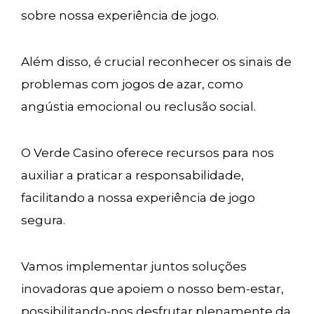
sobre nossa experiência de jogo.
Além disso, é crucial reconhecer os sinais de
problemas com jogos de azar, como
angústia emocional ou reclusão social.
O Verde Casino oferece recursos para nos
auxiliar a praticar a responsabilidade,
facilitando a nossa experiência de jogo
segura.
Vamos implementar juntos soluções
inovadoras que apoiem o nosso bem-estar,
possibilitando-nos desfrutar plenamente da