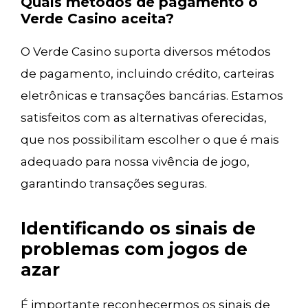
Quais métodos de pagamento o
Verde Casino aceita?
O Verde Casino suporta diversos métodos
de pagamento, incluindo crédito, carteiras
eletrônicas e transações bancárias. Estamos
satisfeitos com as alternativas oferecidas,
que nos possibilitam escolher o que é mais
adequado para nossa vivência de jogo,
garantindo transações seguras.
Identificando os sinais de
problemas com jogos de
azar
É importante reconhecermos os sinais de