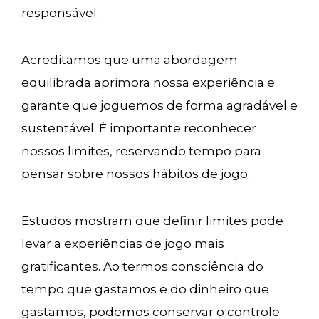
responsável.
Acreditamos que uma abordagem
equilibrada aprimora nossa experiência e
garante que joguemos de forma agradável e
sustentável. É importante reconhecer
nossos limites, reservando tempo para
pensar sobre nossos hábitos de jogo.
Estudos mostram que definir limites pode
levar a experiências de jogo mais
gratificantes. Ao termos consciência do
tempo que gastamos e do dinheiro que
gastamos, podemos conservar o controle