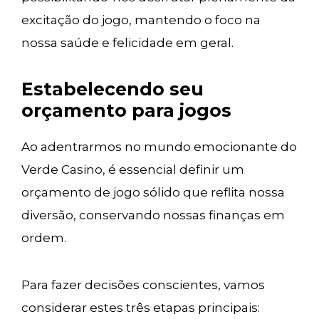
excitação do jogo, mantendo o foco na
nossa saúde e felicidade em geral.
Estabelecendo seu
orçamento para jogos
Ao adentrarmos no mundo emocionante do
Verde Casino, é essencial definir um
orçamento de jogo sólido que reflita nossa
diversão, conservando nossas finanças em
ordem.
Para fazer decisões conscientes, vamos
considerar estes três etapas principais: