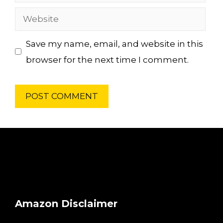
Website
Save my name, email, and website in this
browser for the next time I comment.
Amazon Disclaimer