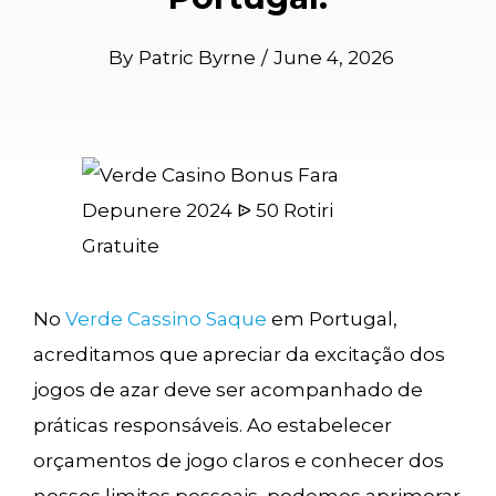
By
Patric Byrne
/
June 4, 2026
No
Verde Cassino Saque
em Portugal,
acreditamos que apreciar da excitação dos
jogos de azar deve ser acompanhado de
práticas responsáveis. Ao estabelecer
orçamentos de jogo claros e conhecer dos