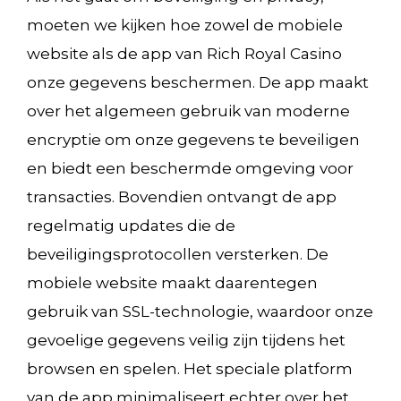
moeten we kijken hoe zowel de mobiele
website als de app van Rich Royal Casino
onze gegevens beschermen. De app maakt
over het algemeen gebruik van moderne
encryptie om onze gegevens te beveiligen
en biedt een beschermde omgeving voor
transacties. Bovendien ontvangt de app
regelmatig updates die de
beveiligingsprotocollen versterken. De
mobiele website maakt daarentegen
gebruik van SSL-technologie, waardoor onze
gevoelige gegevens veilig zijn tijdens het
browsen en spelen. Het speciale platform
van de app minimaliseert echter over het