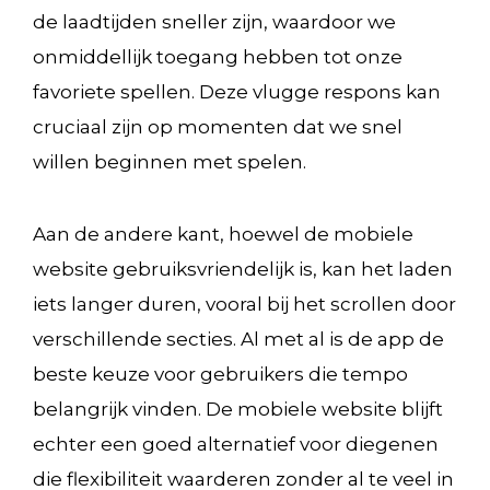
de laadtijden sneller zijn, waardoor we
onmiddellijk toegang hebben tot onze
favoriete spellen. Deze vlugge respons kan
cruciaal zijn op momenten dat we snel
willen beginnen met spelen.
Aan de andere kant, hoewel de mobiele
website gebruiksvriendelijk is, kan het laden
iets langer duren, vooral bij het scrollen door
verschillende secties. Al met al is de app de
beste keuze voor gebruikers die tempo
belangrijk vinden. De mobiele website blijft
echter een goed alternatief voor diegenen
die flexibiliteit waarderen zonder al te veel in