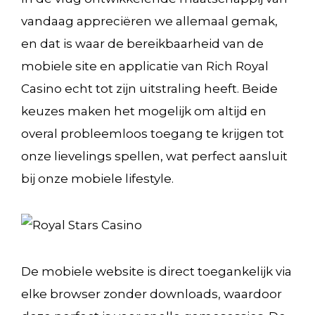
vandaag appreciëren we allemaal gemak,
en dat is waar de bereikbaarheid van de
mobiele site en applicatie van Rich Royal
Casino echt tot zijn uitstraling heeft. Beide
keuzes maken het mogelijk om altijd en
overal probleemloos toegang te krijgen tot
onze lievelings spellen, wat perfect aansluit
bij onze mobiele lifestyle.
De mobiele website is direct toegankelijk via
elke browser zonder downloads, waardoor