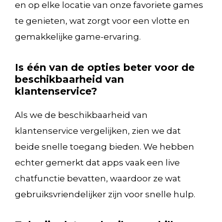
en op elke locatie van onze favoriete games
te genieten, wat zorgt voor een vlotte en
gemakkelijke game-ervaring.
Is één van de opties beter voor de
beschikbaarheid van
klantenservice?
Als we de beschikbaarheid van
klantenservice vergelijken, zien we dat
beide snelle toegang bieden. We hebben
echter gemerkt dat apps vaak een live
chatfunctie bevatten, waardoor ze wat
gebruiksvriendelijker zijn voor snelle hulp.