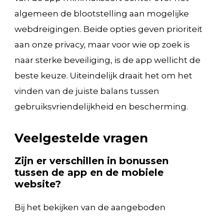
algemeen de blootstelling aan mogelijke
webdreigingen. Beide opties geven prioriteit
aan onze privacy, maar voor wie op zoek is
naar sterke beveiliging, is de app wellicht de
beste keuze. Uiteindelijk draait het om het
vinden van de juiste balans tussen
gebruiksvriendelijkheid en bescherming.
Veelgestelde vragen
Zijn er verschillen in bonussen
tussen de app en de mobiele
website?
Bij het bekijken van de aangeboden