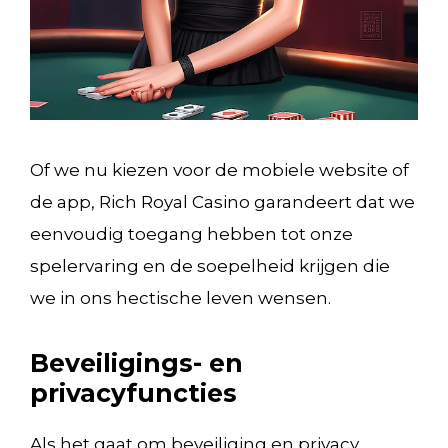
Of we nu kiezen voor de mobiele website of
de app, Rich Royal Casino garandeert dat we
eenvoudig toegang hebben tot onze
spelervaring en de soepelheid krijgen die
we in ons hectische leven wensen.
Beveiligings- en
privacyfuncties
Als het gaat om beveiliging en privacy,