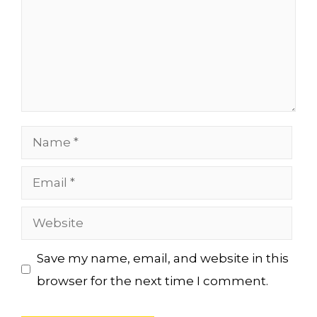
Name
Email
Website
Save my name, email, and website in this
browser for the next time I comment.