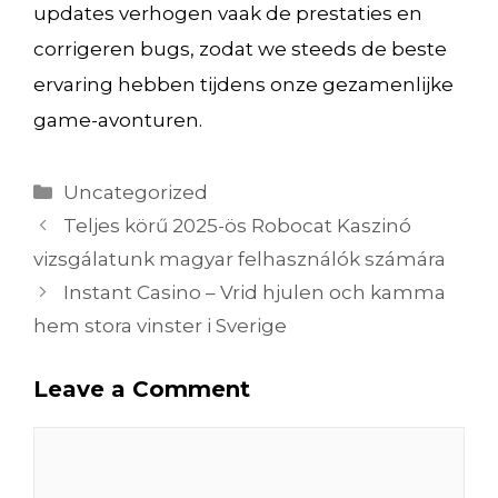
updates verhogen vaak de prestaties en
corrigeren bugs, zodat we steeds de beste
ervaring hebben tijdens onze gezamenlijke
game-avonturen.
Categories
Uncategorized
Teljes körű 2025-ös Robocat Kaszinó
vizsgálatunk magyar felhasználók számára
Instant Casino – Vrid hjulen och kamma
hem stora vinster i Sverige
Leave a Comment
Comment