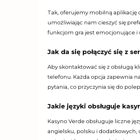
Tak, oferujemy mobilną aplikację
umożliwiając nam cieszyć się pre
funkcjom gra jest emocjonujące i
Jak da się połączyć się z s
Aby skontaktować się z obsługą kl
telefonu. Każda opcja zapewnia 
pytania, co przyczynia się do pole
Jakie języki obsługuje kasy
Kasyno Verde obsługuje liczne ję
angielsku, polsku i dodatkowych,