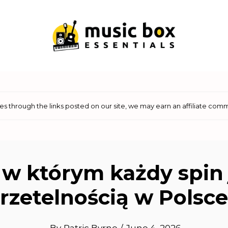
 through the links posted on our site, we may earn an affiliate comm
 w którym każdy spin 
rzetelnością w Polsce