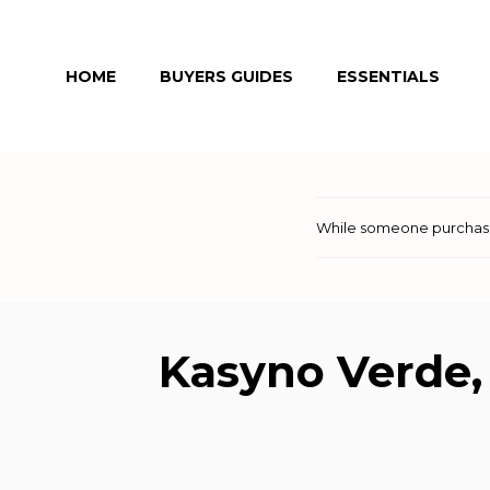
Skip
to
HOME
BUYERS GUIDES
ESSENTIALS
content
While someone purchases
Kasyno Verde,