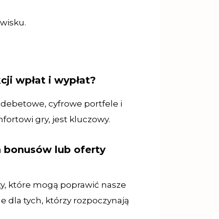
wisku.
ji wpłat i wypłat?
 debetowe, cyfrowe portfele i
ortowi gry, jest kluczowy.
 bonusów lub oferty
ty, które mogą poprawić nasze
ne dla tych, którzy rozpoczynają