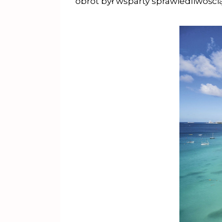
obrót był wsparty sprawiedliwością