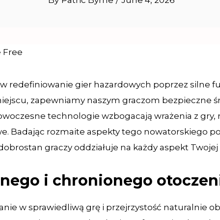
By
Patric Byrne
/
June 4, 2026
w redefiniowanie gier hazardowych poprzez silne f
miejscu, zapewniamy naszym graczom bezpieczne ś
 nowoczesne technologie wzbogacają wrażenia z gry
e. Badając rozmaite aspekty tego nowatorskiego pod
dobrostan graczy oddziałuje na każdy aspekt Twojej
nego i chronionego otoczeni
ie w sprawiedliwą grę i przejrzystość naturalnie 