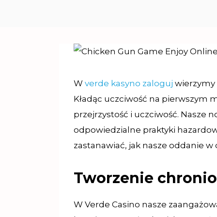
W
verde kasyno zaloguj
wierzymy 
Kładąc uczciwość na pierwszym 
przejrzystość i uczciwość. Nasze
odpowiedzialne praktyki hazardow
zastanawiać, jak nasze oddanie w 
Tworzenie chronio
W Verde Casino nasze zaangażowan