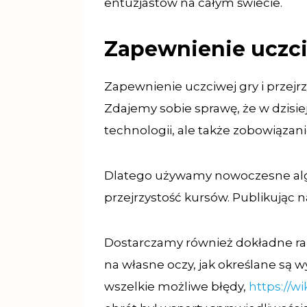
entuzjastów na całym świecie.
Zapewnienie uczciw
Zapewnienie uczciwej gry i przejr
Zdajemy sobie sprawę, że w dzisie
technologii, ale także zobowiązan
Dlatego używamy nowoczesne algor
przejrzystość kursów. Publikując
Dostarczamy również dokładne rapo
na własne oczy, jak określane są w
wszelkie możliwe błędy,
https://w