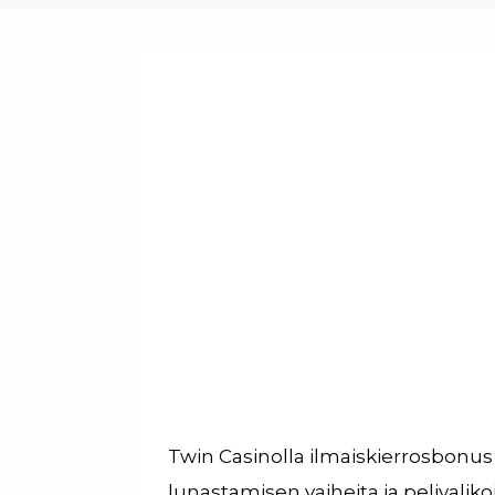
Twin Casinolla ilmaiskierrosbonus
lunastamisen vaiheita ja peliv