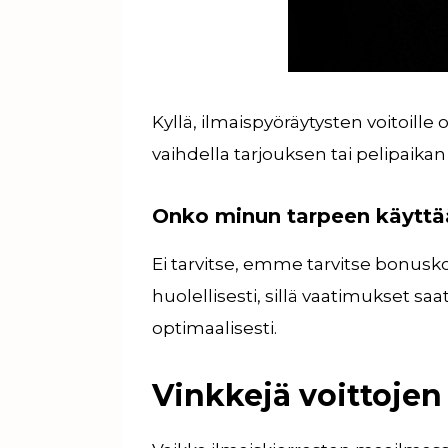
Kyllä, ilmaispyöräytysten voitoille o
vaihdella tarjouksen tai pelipaikan
Onko minun tarpeen käyttää
Ei tarvitse, emme tarvitse bonusk
huolellisesti, sillä vaatimukset 
optimaalisesti.
Vinkkejä voittoje