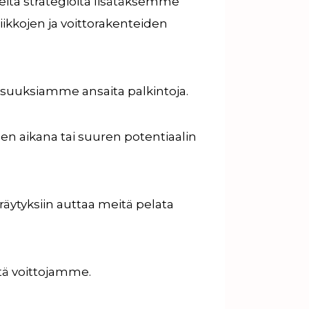
eita strategioita lisätäksemme
niikkojen ja voittorakenteiden
isuuksiamme ansaita palkintoja.
en aikana tai suuren potentiaalin
äytyksiin auttaa meitä pelata
ätä voittojamme.