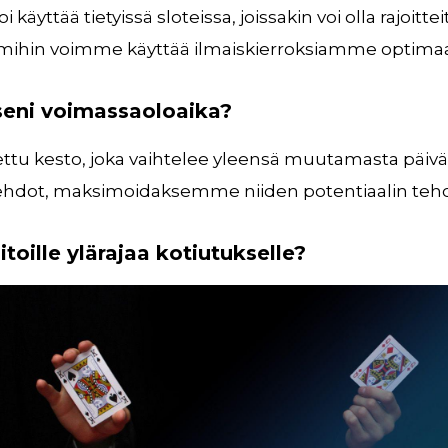
i käyttää tietyissä sloteissa, joissakin voi olla rajoitte
ihin voimme käyttää ilmaiskierroksiamme optimaal
seni voimassaoloaika?
oitettu kesto, joka vaihtelee yleensä muutamasta pä
ehdot, maksimoidaksemme niiden potentiaalin teho
oille ylärajaa kotiutukselle?