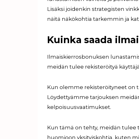
Lisäksi joidenkin strategisten vin
näitä näkökohtia tarkemmin ja k
Kuinka saada ilma
Ilmaiskierrosbonuksen lunastamis
meidän tulee rekisteröityä käyttäjä
Kun olemme rekisteröityneet on tä
Löydettyämme tarjouksen meidän on
kelpoisuusvaatimukset.
Kun tämä on tehty, meidän tulee t
huomioon yksityiskohtia, kuten mini