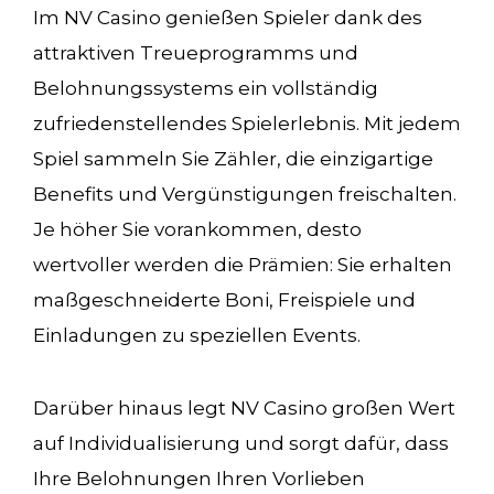
Im NV Casino genießen Spieler dank des
attraktiven Treueprogramms und
Belohnungssystems ein vollständig
zufriedenstellendes Spielerlebnis. Mit jedem
Spiel sammeln Sie Zähler, die einzigartige
Benefits und Vergünstigungen freischalten.
Je höher Sie vorankommen, desto
wertvoller werden die Prämien: Sie erhalten
maßgeschneiderte Boni, Freispiele und
Einladungen zu speziellen Events.
Darüber hinaus legt NV Casino großen Wert
auf Individualisierung und sorgt dafür, dass
Ihre Belohnungen Ihren Vorlieben