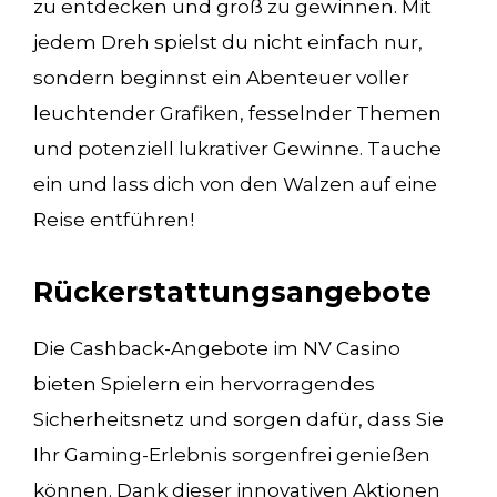
zu entdecken und groß zu gewinnen. Mit
jedem Dreh spielst du nicht einfach nur,
sondern beginnst ein Abenteuer voller
leuchtender Grafiken, fesselnder Themen
und potenziell lukrativer Gewinne. Tauche
ein und lass dich von den Walzen auf eine
Reise entführen!
Rückerstattungsangebote
Die Cashback-Angebote im NV Casino
bieten Spielern ein hervorragendes
Sicherheitsnetz und sorgen dafür, dass Sie
Ihr Gaming-Erlebnis sorgenfrei genießen
können. Dank dieser innovativen Aktionen