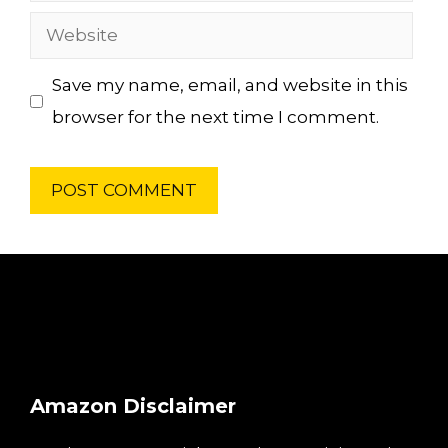
Website
Save my name, email, and website in this
browser for the next time I comment.
Amazon Disclaimer