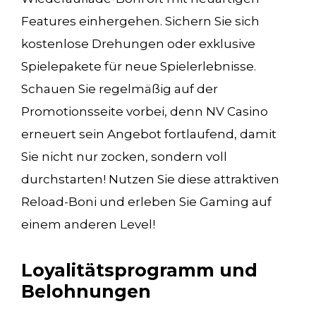
Features einhergehen. Sichern Sie sich
kostenlose Drehungen oder exklusive
Spielepakete für neue Spielerlebnisse.
Schauen Sie regelmäßig auf der
Promotionsseite vorbei, denn NV Casino
erneuert sein Angebot fortlaufend, damit
Sie nicht nur zocken, sondern voll
durchstarten! Nutzen Sie diese attraktiven
Reload-Boni und erleben Sie Gaming auf
einem anderen Level!
Loyalitätsprogramm und
Belohnungen