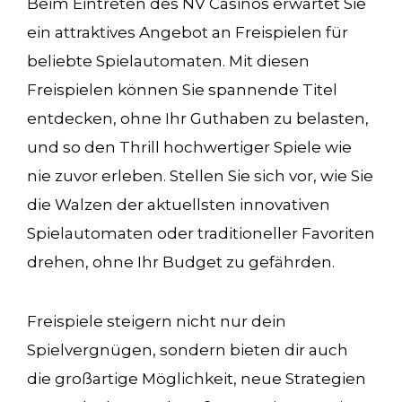
Beim Eintreten des NV Casinos erwartet Sie
ein attraktives Angebot an Freispielen für
beliebte Spielautomaten. Mit diesen
Freispielen können Sie spannende Titel
entdecken, ohne Ihr Guthaben zu belasten,
und so den Thrill hochwertiger Spiele wie
nie zuvor erleben. Stellen Sie sich vor, wie Sie
die Walzen der aktuellsten innovativen
Spielautomaten oder traditioneller Favoriten
drehen, ohne Ihr Budget zu gefährden.
Freispiele steigern nicht nur dein
Spielvergnügen, sondern bieten dir auch
die großartige Möglichkeit, neue Strategien