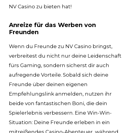
NV Casino zu bieten hat!
Anreize für das Werben von
Freunden
Wenn du Freunde zu NV Casino bringst,
verbreitest du nicht nur deine Leidenschaft
fürs Gaming, sondern sicherst dir auch
aufregende Vorteile. Sobald sich deine
Freunde über deinen eigenen
Empfehlungslink anmelden, nutzen ihr
beide von fantastischen Boni, die dein
Spielerlebnis verbessern. Eine Win-Win-
Situation: Deine Freunde erleben in ein
mitreißendes Casino-Abenteuer, während