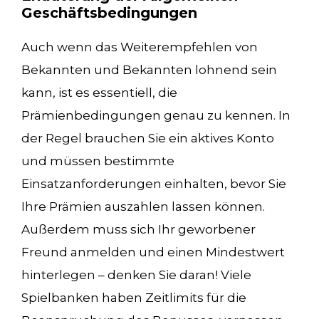
Geschäftsbedingungen
Auch wenn das Weiterempfehlen von
Bekannten und Bekannten lohnend sein
kann, ist es essentiell, die
Prämienbedingungen genau zu kennen. In
der Regel brauchen Sie ein aktives Konto
und müssen bestimmte
Einsatzanforderungen einhalten, bevor Sie
Ihre Prämien auszahlen lassen können.
Außerdem muss sich Ihr geworbener
Freund anmelden und einen Mindestwert
hinterlegen – denken Sie daran! Viele
Spielbanken haben Zeitlimits für die