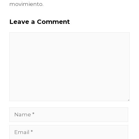
movimiento.
Leave a Comment
Comment
Name
Email