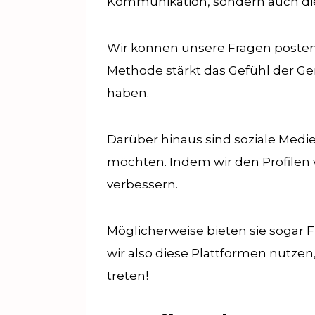
Kommunikation, sondern auch d
Wir können unsere Fragen posten,
Methode stärkt das Gefühl der Ge
haben.
Darüber hinaus sind soziale Medi
möchten. Indem wir den Profilen v
verbessern.
Möglicherweise bieten sie sogar 
wir also diese Plattformen nutze
treten!