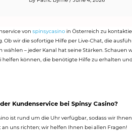
By
Patric Byrne
/
June 4, 2026
nservice von
spinsycasino
in Österreich zu kontakt
Ob wir die sofortige Hilfe per Live-Chat, die ausfüh
n wählen – jeder Kanal hat seine Stärken. Schauen w
fen können, die benötigte Hilfe zu erhalten und e
der Kundenservice bei Spinsy Casino?
ino ist rund um die Uhr verfügbar, sodass wir Ihne
 an uns richten; wir helfen Ihnen bei allen Fragen!