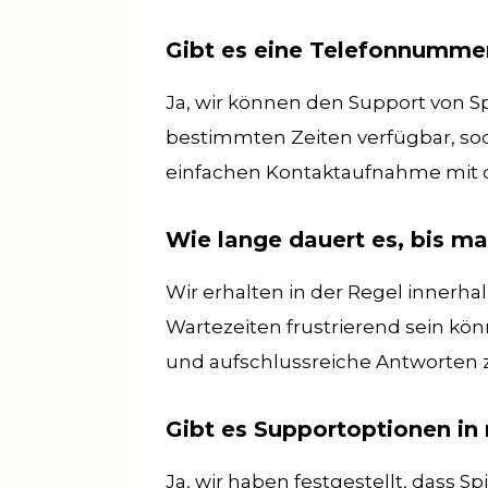
Gibt es eine Telefonnummer
Ja, wir können den Support von S
bestimmten Zeiten verfügbar, soda
einfachen Kontaktaufnahme mit
Wie lange dauert es, bis m
Wir erhalten in der Regel innerh
Wartezeiten frustrierend sein könn
und aufschlussreiche Antworten 
Gibt es Supportoptionen in
Ja, wir haben festgestellt, dass 