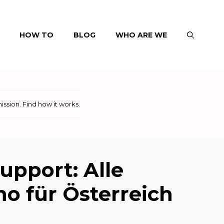
HOW TO
BLOG
WHO ARE WE
ission.
Find how it works
.
upport: Alle
o für Österreich