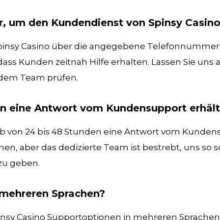
, um den Kundendienst von Spinsy Casino
pinsy Casino über die angegebene Telefonnummer k
ss Kunden zeitnah Hilfe erhalten. Lassen Sie uns 
 dem Team prüfen.
an eine Antwort vom Kundensupport erhäl
alb von 24 bis 48 Stunden eine Antwort vom Kundens
en, aber das dedizierte Team ist bestrebt, uns so s
zu geben.
 mehreren Sprachen?
Spinsy Casino Supportoptionen in mehreren Sprachen 