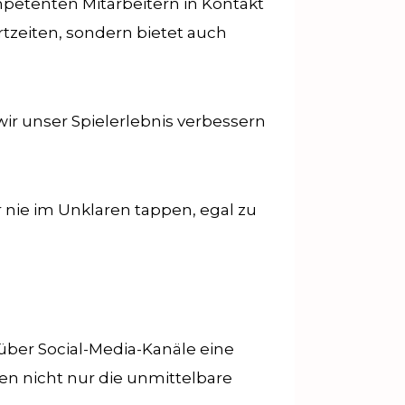
mpetenten Mitarbeitern in Kontakt
rtzeiten, sondern bietet auch
wir unser Spielerlebnis verbessern
ir nie im Unklaren tappen, egal zu
über Social-Media-Kanäle eine
en nicht nur die unmittelbare