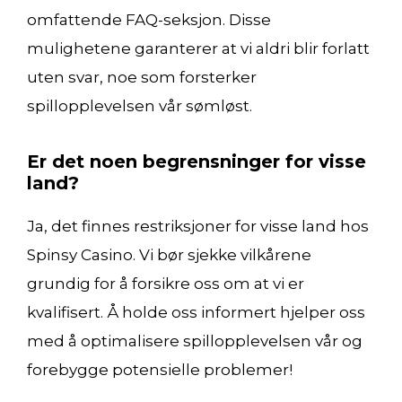
omfattende FAQ-seksjon. Disse
mulighetene garanterer at vi aldri blir forlatt
uten svar, noe som forsterker
spillopplevelsen vår sømløst.
Er det noen begrensninger for visse
land?
Ja, det finnes restriksjoner for visse land hos
Spinsy Casino. Vi bør sjekke vilkårene
grundig for å forsikre oss om at vi er
kvalifisert. Å holde oss informert hjelper oss
med å optimalisere spillopplevelsen vår og
forebygge potensielle problemer!