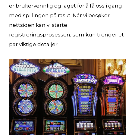
er brukervennlig og laget for å få oss i gang
med spillingen på raskt. Når vi besøker
nettsiden kan vi starte
registreringsprosessen, som kun trenger et
par viktige detaljer.