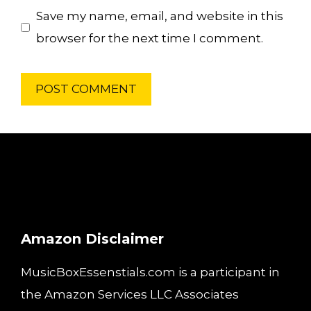
Save my name, email, and website in this
browser for the next time I comment.
Amazon Disclaimer
MusicBoxEssenstials.com is a participant in
the Amazon Services LLC Associates