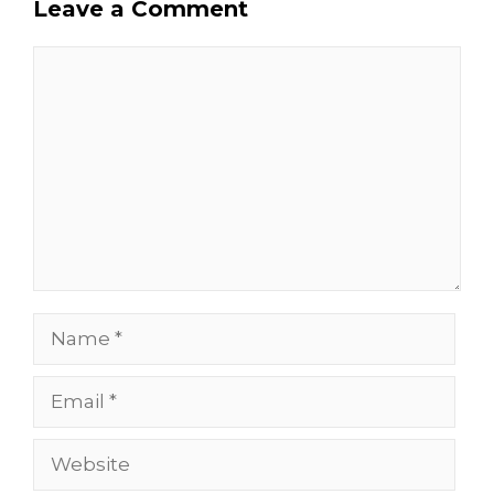
Leave a Comment
Comment
Name
Email
Website