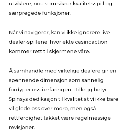
utviklere, noe som sikrer kvalitetsspill og
særpregede funksjoner.
Når vi navigerer, kan vi ikke ignorere live
dealer-spillene, hvor ekte casinoaction
kommer rett til skjermene våre.
Å samhandle med virkelige dealere gir en
spennende dimensjon som sannelig
fordyper oss i erfaringen. I tillegg betyr
Spinsys dedikasjon til kvalitet at vi ikke bare
vil glede oss over moro, men også
rettferdighet takket være regelmessige
revisjoner.