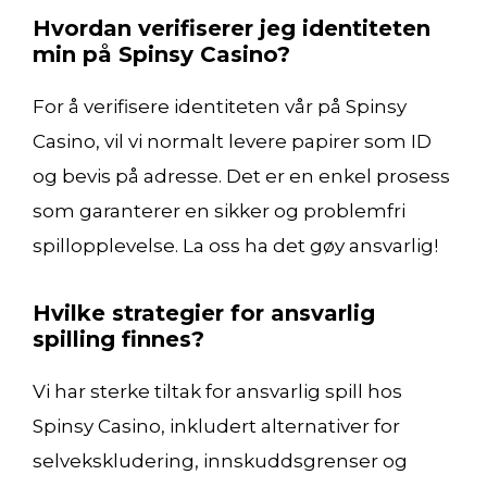
Hvordan verifiserer jeg identiteten
min på Spinsy Casino?
For å verifisere identiteten vår på Spinsy
Casino, vil vi normalt levere papirer som ID
og bevis på adresse. Det er en enkel prosess
som garanterer en sikker og problemfri
spillopplevelse. La oss ha det gøy ansvarlig!
Hvilke strategier for ansvarlig
spilling finnes?
Vi har sterke tiltak for ansvarlig spill hos
Spinsy Casino, inkludert alternativer for
selvekskludering, innskuddsgrenser og