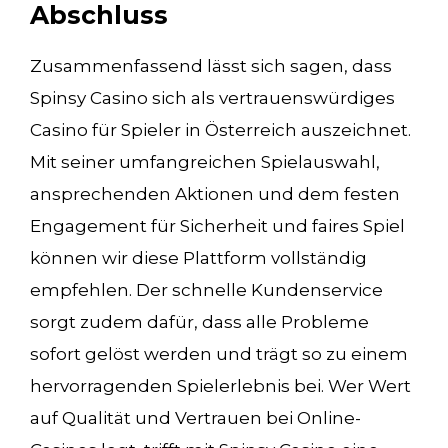
Abschluss
Zusammenfassend lässt sich sagen, dass
Spinsy Casino sich als vertrauenswürdiges
Casino für Spieler in Österreich auszeichnet.
Mit seiner umfangreichen Spielauswahl,
ansprechenden Aktionen und dem festen
Engagement für Sicherheit und faires Spiel
können wir diese Plattform vollständig
empfehlen. Der schnelle Kundenservice
sorgt zudem dafür, dass alle Probleme
sofort gelöst werden und trägt so zu einem
hervorragenden Spielerlebnis bei. Wer Wert
auf Qualität und Vertrauen bei Online-