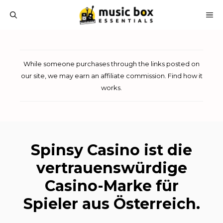
Skip
M
to
content
While someone purchases through the links posted on
our site, we may earn an affiliate commission.
Find how it
works
.
Spinsy Casino ist die
vertrauenswürdige
Casino-Marke für
Spieler aus Österreich.