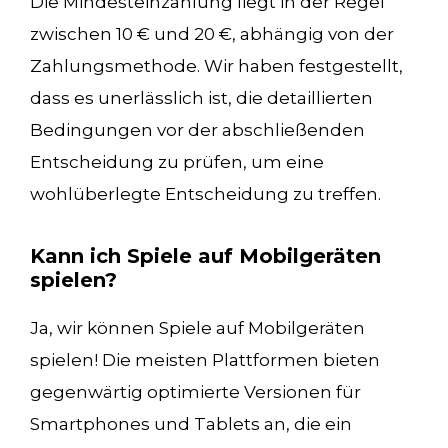
Die Mindesteinzahlung liegt in der Regel
zwischen 10 € und 20 €, abhängig von der
Zahlungsmethode. Wir haben festgestellt,
dass es unerlässlich ist, die detaillierten
Bedingungen vor der abschließenden
Entscheidung zu prüfen, um eine
wohlüberlegte Entscheidung zu treffen.
Kann ich Spiele auf Mobilgeräten
spielen?
Ja, wir können Spiele auf Mobilgeräten
spielen! Die meisten Plattformen bieten
gegenwärtig optimierte Versionen für
Smartphones und Tablets an, die ein