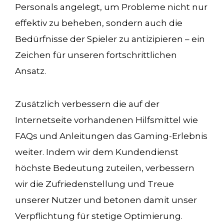
Personals angelegt, um Probleme nicht nur
effektiv zu beheben, sondern auch die
Bedürfnisse der Spieler zu antizipieren – ein
Zeichen für unseren fortschrittlichen
Ansatz.
Zusätzlich verbessern die auf der
Internetseite vorhandenen Hilfsmittel wie
FAQs und Anleitungen das Gaming-Erlebnis
weiter. Indem wir dem Kundendienst
höchste Bedeutung zuteilen, verbessern
wir die Zufriedenstellung und Treue
unserer Nutzer und betonen damit unser
Verpflichtung für stetige Optimierung.