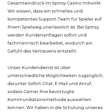
Gesamteindruck im Spinsy Casino mitwirkt.
Wir wissen, dass ein schnelles und
kompetentes Support-Team für Spieler auf
ihrem Spielweg unerlässlich ist. Bei Spinsy
werden Kundenanfragen sofort und
fachmännisch bearbeitet, wodurch ein
Gefühl des Vertrauens entsteht.
Unser Kundendienst ist über
unterschiedliche Möglichkeiten zugänglich,
darunter Sofort-Chat, E-Mail und Anruf,
sodass Gamer ihre bevorzugte
Kommunikationsmethode auswählen
können. Wir haben in die Schulung unseres