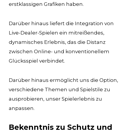
erstklassigen Grafiken haben.
Darüber hinaus liefert die Integration von
Live-Dealer-Spielen ein mitreißendes,
dynamisches Erlebnis, das die Distanz
zwischen Online- und konventionellem
Glücksspiel verbindet.
Darüber hinaus ermöglicht uns die Option,
verschiedene Themen und Spielstile zu
ausprobieren, unser Spielerlebnis zu
anpassen.
Bekenntnis zu Schutz und