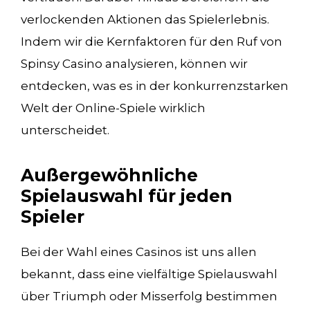
verlockenden Aktionen das Spielerlebnis.
Indem wir die Kernfaktoren für den Ruf von
Spinsy Casino analysieren, können wir
entdecken, was es in der konkurrenzstarken
Welt der Online-Spiele wirklich
unterscheidet.
Außergewöhnliche
Spielauswahl für jeden
Spieler
Bei der Wahl eines Casinos ist uns allen
bekannt, dass eine vielfältige Spielauswahl
über Triumph oder Misserfolg bestimmen