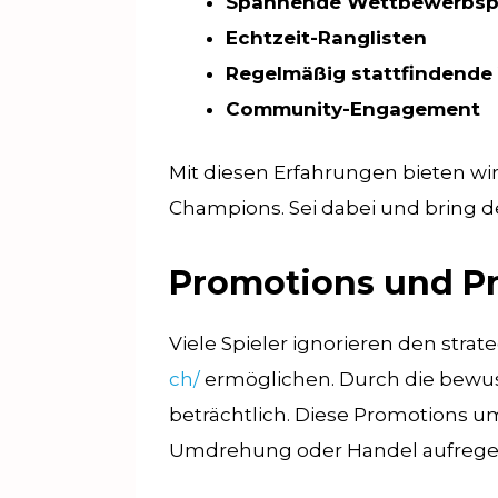
Spannende Wettbewerbsp
Echtzeit-Ranglisten
Regelmäßig stattfindende
Community-Engagement
Mit diesen Erfahrungen bieten w
Champions. Sei dabei und bring de
Promotions und Pr
Viele Spieler ignorieren den str
ch/
ermöglichen. Durch die bewus
beträchtlich. Diese Promotions um
Umdrehung oder Handel aufreg