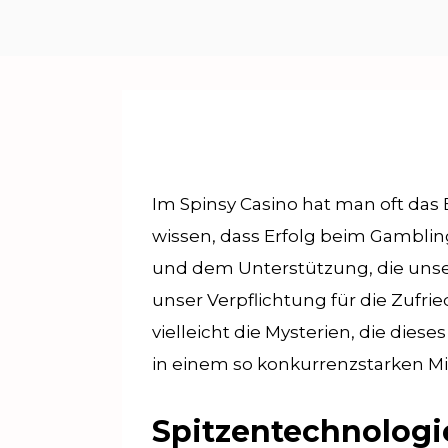
Im Spinsy Casino hat man oft das 
wissen, dass Erfolg beim Gamblin
und dem Unterstützung, die unser
unser Verpflichtung für die Zufr
vielleicht die Mysterien, die die
in einem so konkurrenzstarken Mi
Spitzentechnologi