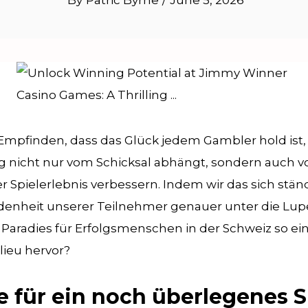
By
Patric Byrne
/
June 5, 2026
Empfinden, dass das Glück jedem Gambler hold ist, 
g nicht nur vom Schicksal abhängt, sondern auch v
 Spielerlebnis verbessern. Indem wir das sich stän
iedenheit unserer Teilnehmer genauer unter die L
ses Paradies für Erfolgsmenschen in der Schweiz so e
lieu hervor?
e für ein noch überlegenes 