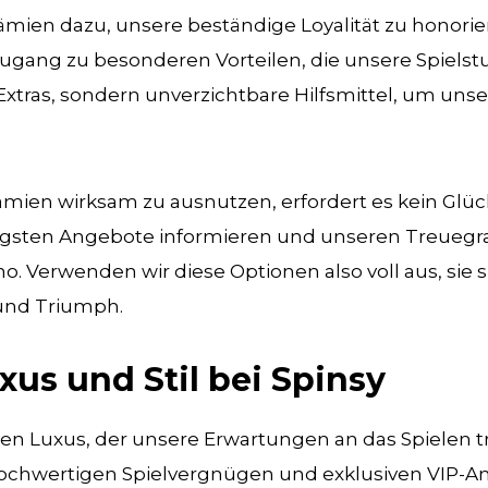
ämien dazu, unsere beständige Loyalität zu honor
ugang zu besonderen Vorteilen, die unsere Spiels
Extras, sondern unverzichtbare Hilfsmittel, um uns
mien wirksam zu ausnutzen, erfordert es kein Glüc
üngsten Angebote informieren und unseren Treuegra
o. Verwenden wir diese Optionen also voll aus, sie 
 und Triumph.
us und Stil bei Spinsy
nen Luxus, der unsere Erwartungen an das Spielen 
ochwertigen Spielvergnügen und exklusiven VIP-An