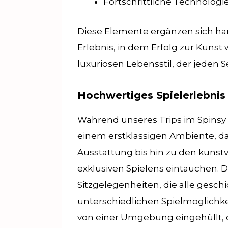
Fortschrittliche Technologi
Diese Elemente ergänzen sich ha
Erlebnis, in dem Erfolg zur Kunst 
luxuriösen Lebensstil, der jede
Hochwertiges Spielerlebnis
Während unseres Trips im Spinsy Ca
einem erstklassigen Ambiente, da
Ausstattung bis hin zu den kunstv
exklusiven Spielens eintauchen.
Sitzgelegenheiten, die alle geschi
unterschiedlichen Spielmöglichkei
von einer Umgebung eingehüllt, d