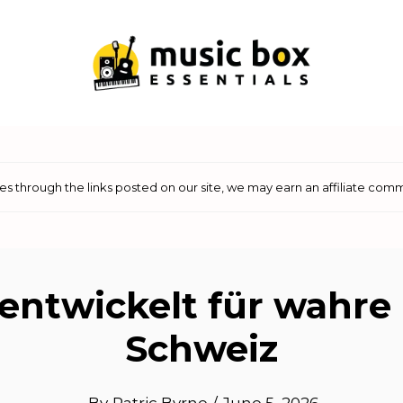
 through the links posted on our site, we may earn an affiliate comm
 entwickelt für wahre
Schweiz