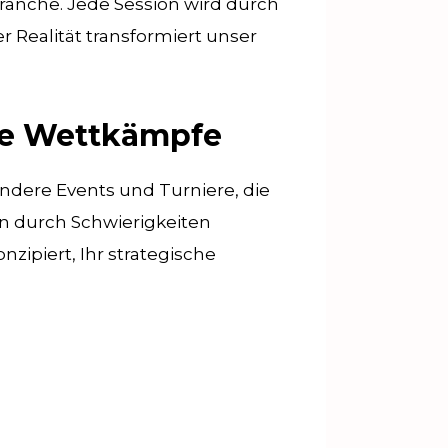
Branche. Jede Session wird durch
r Realität transformiert unser
de Wettkämpfe
ndere Events und Turniere, die
an durch Schwierigkeiten
zipiert, Ihr strategische