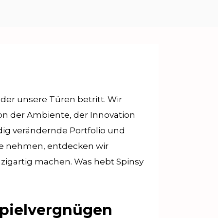
der unsere Türen betritt. Wir
on der Ambiente, der Innovation
dig verändernde Portfolio und
upe nehmen, entdecken wir
inzigartig machen. Was hebt Spinsy
Spielvergnügen