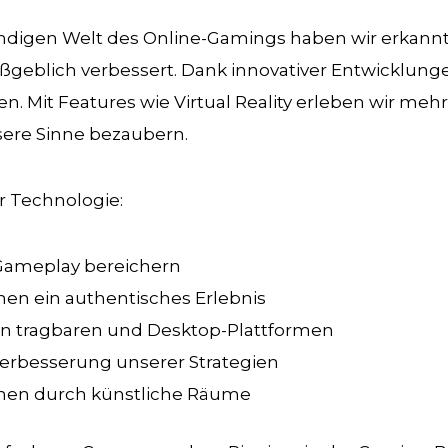
endigen Welt des Online-Gamings haben wir erkann
ßgeblich verbessert. Dank innovativer Entwicklunge
n. Mit Features wie Virtual Reality erleben wir mehr
sere Sinne bezaubern.
r Technologie:
 Gameplay bereichern
hen ein authentisches Erlebnis
on tragbaren und Desktop-Plattformen
Verbesserung unserer Strategien
ionen durch künstliche Räume