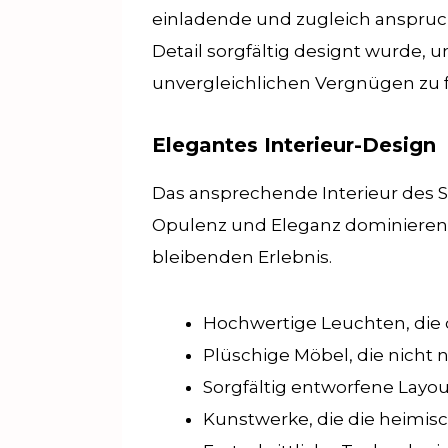
einladende und zugleich anspruchs
Detail sorgfältig designt wurde,
unvergleichlichen Vergnügen zu 
Elegantes Interieur-Design
Das ansprechende Interieur des Sp
Opulenz und Eleganz dominieren.
bleibenden Erlebnis.
Hochwertige Leuchten, die 
Plüschige Möbel, die nicht 
Sorgfältig entworfene Layout
Kunstwerke, die die heimisc