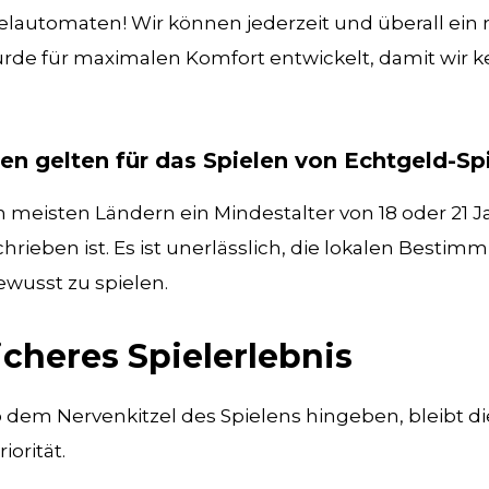
pielautomaten! Wir können jederzeit und überall ein 
urde für maximalen Komfort entwickelt, damit wi
n gelten für das Spielen von Echtgeld-S
en meisten Ländern ein Mindestalter von 18 oder 21 J
rieben ist. Es ist unerlässlich, die lokalen Besti
ewusst zu spielen.
cheres Spielerlebnis
 dem Nervenkitzel des Spielens hingeben, bleibt d
iorität.