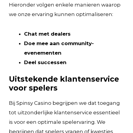
Hieronder volgen enkele manieren waarop
we onze ervaring kunnen optimaliseren:
Chat met dealers
Doe mee aan community-
evenementen
Deel successen
Uitstekende klantenservice
voor spelers
Bij Spinsy Casino begrijpen we dat toegang
tot uitzonderlijke klantenservice essentieel
is voor een optimale spelervaring. We
begrijpen dat spelers vragen of kwesties