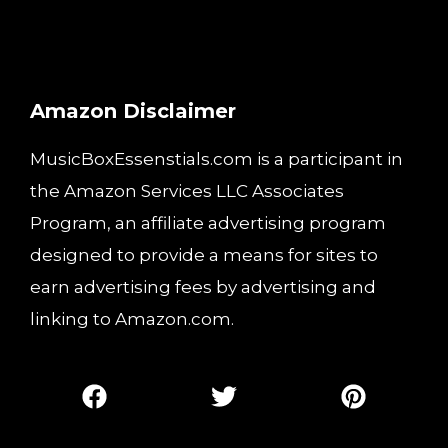
Amazon Disclaimer
MusicBoxEssenstials.com is a participant in
the Amazon Services LLC Associates
Program, an affiliate advertising program
designed to provide a means for sites to
earn advertising fees by advertising and
linking to Amazon.com.