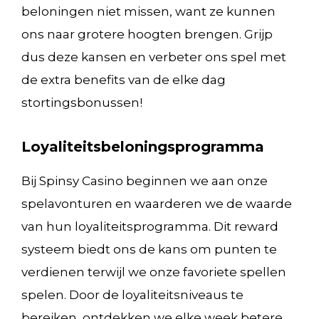
beloningen niet missen, want ze kunnen
ons naar grotere hoogten brengen. Grijp
dus deze kansen en verbeter ons spel met
de extra benefits van de elke dag
stortingsbonussen!
Loyaliteitsbeloningsprogramma
Bij Spinsy Casino beginnen we aan onze
spelavonturen en waarderen we de waarde
van hun loyaliteitsprogramma. Dit reward
systeem biedt ons de kans om punten te
verdienen terwijl we onze favoriete spellen
spelen. Door de loyaliteitsniveaus te
bereiken, ontdekken we elke week betere