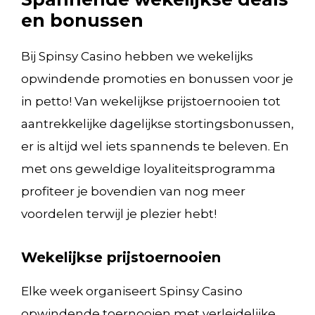
en bonussen
Bij Spinsy Casino hebben we wekelijks
opwindende promoties en bonussen voor je
in petto! Van wekelijkse prijstoernooien tot
aantrekkelijke dagelijkse stortingsbonussen,
er is altijd wel iets spannends te beleven. En
met ons geweldige loyaliteitsprogramma
profiteer je bovendien van nog meer
voordelen terwijl je plezier hebt!
Wekelijkse prijstoernooien
Elke week organiseert Spinsy Casino
opwindende toernooien met verleidelijke