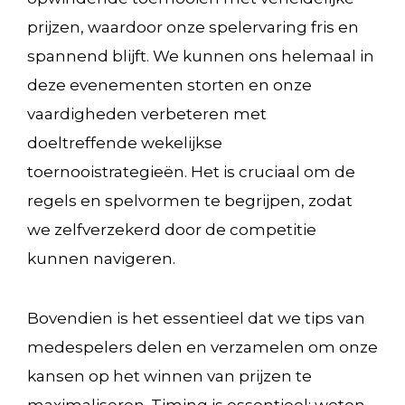
prijzen, waardoor onze spelervaring fris en
spannend blijft. We kunnen ons helemaal in
deze evenementen storten en onze
vaardigheden verbeteren met
doeltreffende wekelijkse
toernooistrategieën. Het is cruciaal om de
regels en spelvormen te begrijpen, zodat
we zelfverzekerd door de competitie
kunnen navigeren.
Bovendien is het essentieel dat we tips van
medespelers delen en verzamelen om onze
kansen op het winnen van prijzen te
maximaliseren. Timing is essentieel; weten