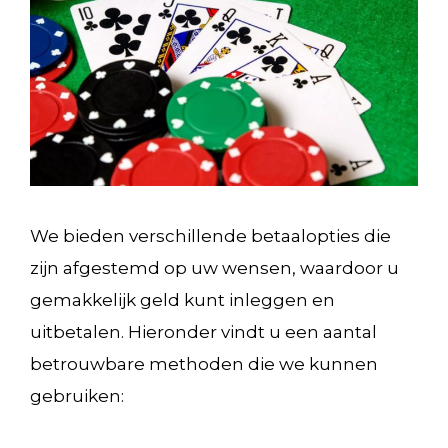
We bieden verschillende betaalopties die
zijn afgestemd op uw wensen, waardoor u
gemakkelijk geld kunt inleggen en
uitbetalen. Hieronder vindt u een aantal
betrouwbare methoden die we kunnen
gebruiken: