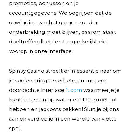
promoties, bonussen en je
accountgegevens. We begrijpen dat de
opwinding van het gamen zonder
onderbreking moet blijven, daarom staat
doeltreffendheid en toegankelijkheid
voorop in onze interface.
Spinsy Casino streeft er in essentie naar om
je spelervaring te verbeteren met een
doordachte interface
ft.com
waarmee je je
kunt focussen op wat er echt toe doet: lol
hebben en jackpots pakken! Sluit je bij ons
aan en verdiep je in een wereld van vlotte
spel.