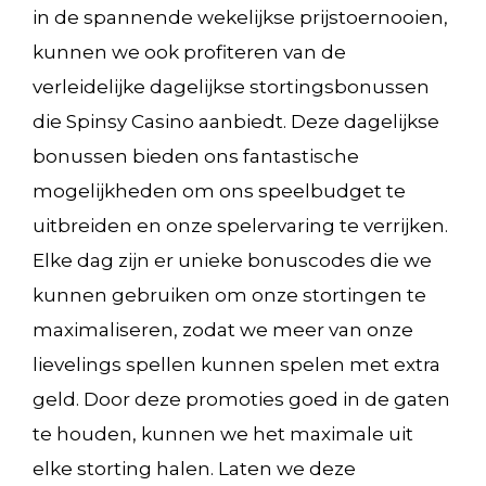
in de spannende wekelijkse prijstoernooien,
kunnen we ook profiteren van de
verleidelijke dagelijkse stortingsbonussen
die Spinsy Casino aanbiedt. Deze dagelijkse
bonussen bieden ons fantastische
mogelijkheden om ons speelbudget te
uitbreiden en onze spelervaring te verrijken.
Elke dag zijn er unieke bonuscodes die we
kunnen gebruiken om onze stortingen te
maximaliseren, zodat we meer van onze
lievelings spellen kunnen spelen met extra
geld. Door deze promoties goed in de gaten
te houden, kunnen we het maximale uit
elke storting halen. Laten we deze