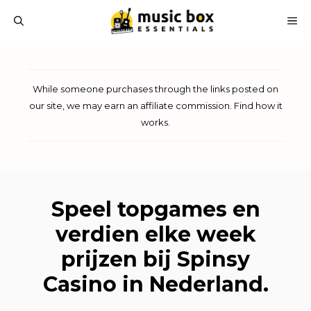
Skip
M
to
content
While someone purchases through the links posted on
our site, we may earn an affiliate commission.
Find how it
works
.
Speel topgames en
verdien elke week
prijzen bij Spinsy
Casino in Nederland.