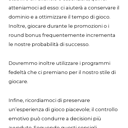
atteniamoci ad esso: ci aiuterà a conservare il
dominio e a ottimizzare il tempo di gioco.
Inoltre, giocare durante le promozioni o i
round bonus frequentemente incrementa
le nostre probabilità di successo.
Dovremmo inoltre utilizzare i programmi
fedeltà che ci premiano per il nostro stile di
giocare.
Infine, ricordiamoci di preservare
un’esperienza di gioco piacevole; il controllo
emotivo può condurre a decisioni più
avvedute. Seguendo questi consigli,