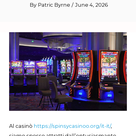
By
Patric Byrne
/
June 4, 2026
Al casinò
https://spinsycasinoo.org/it-it/
,
siamo spesso attratti dall’entusiasmante