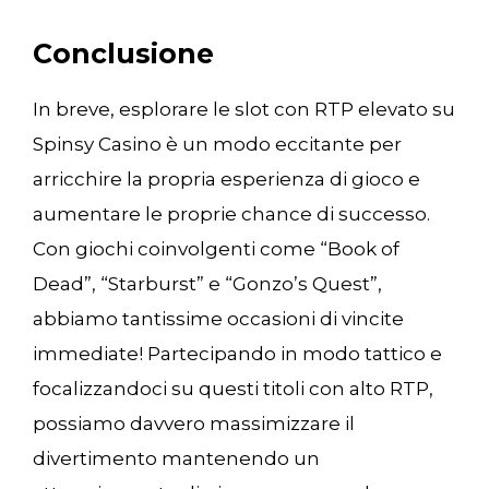
Conclusione
In breve, esplorare le slot con RTP elevato su
Spinsy Casino è un modo eccitante per
arricchire la propria esperienza di gioco e
aumentare le proprie chance di successo.
Con giochi coinvolgenti come “Book of
Dead”, “Starburst” e “Gonzo’s Quest”,
abbiamo tantissime occasioni di vincite
immediate! Partecipando in modo tattico e
focalizzandoci su questi titoli con alto RTP,
possiamo davvero massimizzare il
divertimento mantenendo un