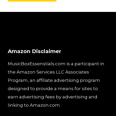
Amazon Disclaimer
MusicBoxEssenstials.com is a participant in
the Amazon Services LLC Associates
Program, an affiliate advertising program
designed to provide a means for sites to
earn advertising fees by advertising and
linking to Amazon.com.