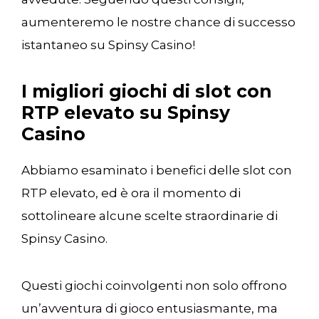
aumenteremo le nostre chance di successo
istantaneo su Spinsy Casino!
I migliori giochi di slot con
RTP elevato su Spinsy
Casino
Abbiamo esaminato i benefici delle slot con
RTP elevato, ed è ora il momento di
sottolineare alcune scelte straordinarie di
Spinsy Casino.
Questi giochi coinvolgenti non solo offrono
un’avventura di gioco entusiasmante, ma