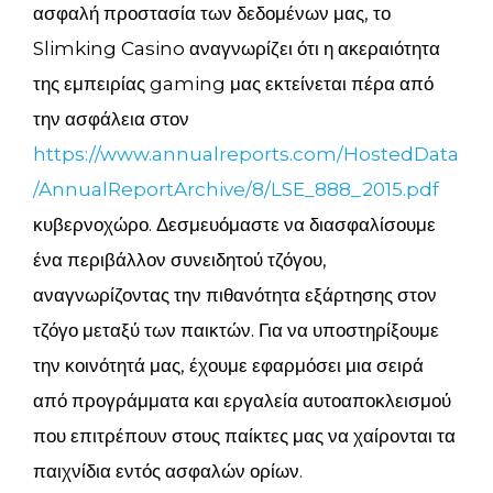
ασφαλή προστασία των δεδομένων μας, το
Slimking Casino αναγνωρίζει ότι η ακεραιότητα
της εμπειρίας gaming μας εκτείνεται πέρα από
την ασφάλεια στον
https://www.annualreports.com/HostedData
/AnnualReportArchive/8/LSE_888_2015.pdf
κυβερνοχώρο. Δεσμευόμαστε να διασφαλίσουμε
ένα περιβάλλον συνειδητού τζόγου,
αναγνωρίζοντας την πιθανότητα εξάρτησης στον
τζόγο μεταξύ των παικτών. Για να υποστηρίξουμε
την κοινότητά μας, έχουμε εφαρμόσει μια σειρά
από προγράμματα και εργαλεία αυτοαποκλεισμού
που επιτρέπουν στους παίκτες μας να χαίρονται τα
παιχνίδια εντός ασφαλών ορίων.