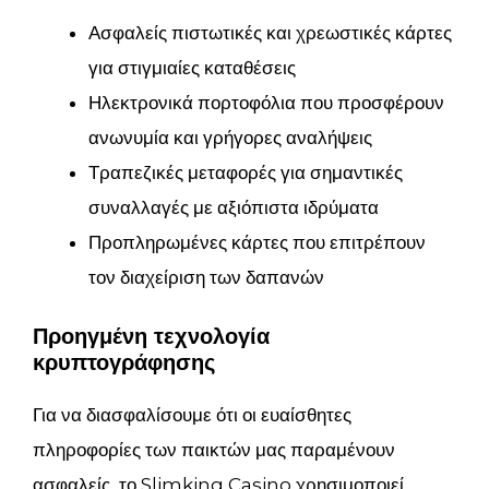
Ασφαλείς πιστωτικές και χρεωστικές κάρτες
για στιγμιαίες καταθέσεις
Ηλεκτρονικά πορτοφόλια που προσφέρουν
ανωνυμία και γρήγορες αναλήψεις
Τραπεζικές μεταφορές για σημαντικές
συναλλαγές με αξιόπιστα ιδρύματα
Προπληρωμένες κάρτες που επιτρέπουν
τον διαχείριση των δαπανών
Προηγμένη τεχνολογία
κρυπτογράφησης
Για να διασφαλίσουμε ότι οι ευαίσθητες
πληροφορίες των παικτών μας παραμένουν
ασφαλείς, το Slimking Casino χρησιμοποιεί