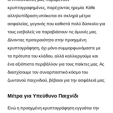
κρυπτογραφημένες, παρέχοντας ηρεμία. Κάθε
αλληλεπίδραση υπόκειται σε σκληρά μέτρα
ασφαλείας, γεγονός που καθιστά πολύ δύσκολο για
τους εισβολείς να παραβιάσουν τις άμυνές μας.
Δίνοντας προτεραιότητα στην προηγμένη
κρυπτογράφηση, όχι μόνο συμμορφωνόμαστε με
τα πρότυπα του κλάδου, αλλά καλλιεργούμε και
ένα αξιόπιστο περιβάλλον για τους παίκτες μας. Ας
διασχίσουμε τον συναρπαστικό κόσμο του
ζωντανού παιχνιδιού, βέβαιοι για την ασφάλειά μας.
Μέτρα για Υπεύθυνο Παιχνίδι
Ενώ η προηγμένη κρυπτογράφηση εγγυάται την