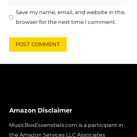
Save my name, email, and website in this
browser for the next time I comment.
Amazon Disclaimer
MusicBoxEssenstials.com is a participant in
the Amazon Services LLC Associates