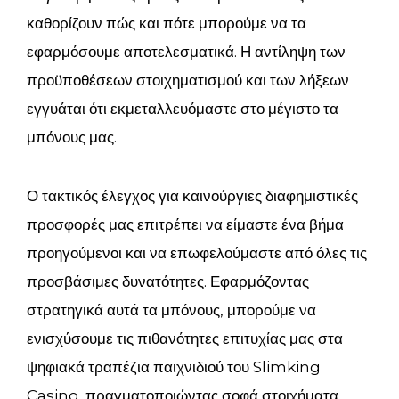
καθορίζουν πώς και πότε μπορούμε να τα
εφαρμόσουμε αποτελεσματικά. Η αντίληψη των
προϋποθέσεων στοιχηματισμού και των λήξεων
εγγυάται ότι εκμεταλλευόμαστε στο μέγιστο τα
μπόνους μας.
Ο τακτικός έλεγχος για καινούργιες διαφημιστικές
προσφορές μας επιτρέπει να είμαστε ένα βήμα
προηγούμενοι και να επωφελούμαστε από όλες τις
προσβάσιμες δυνατότητες. Εφαρμόζοντας
στρατηγικά αυτά τα μπόνους, μπορούμε να
ενισχύσουμε τις πιθανότητες επιτυχίας μας στα
ψηφιακά τραπέζια παιχνιδιού του Slimking
Casino, πραγματοποιώντας σοφά στοιχήματα