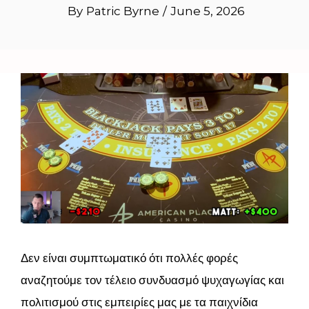
By
Patric Byrne
/
June 5, 2026
Δεν είναι συμπτωματικό ότι πολλές φορές
αναζητούμε τον τέλειο συνδυασμό ψυχαγωγίας και
πολιτισμού στις εμπειρίες μας με τα παιχνίδια