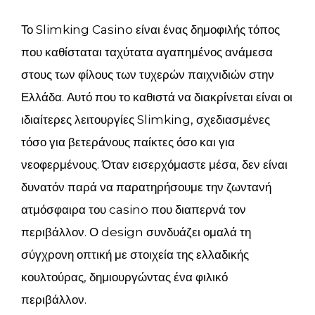
Το Slimking Casino είναι ένας δημοφιλής τόπος
που καθίσταται ταχύτατα αγαπημένος ανάμεσα
στους των φίλους των τυχερών παιχνιδιών στην
Ελλάδα. Αυτό που το καθιστά να διακρίνεται είναι οι
ιδιαίτερες λειτουργίες Slimking, σχεδιασμένες
τόσο για βετεράνους παίκτες όσο και για
νεοφερμένους. Όταν εισερχόμαστε μέσα, δεν είναι
δυνατόν παρά να παρατηρήσουμε την ζωντανή
ατμόσφαιρα του casino που διαπερνά τον
περιβάλλον. Ο design συνδυάζει ομαλά τη
σύγχρονη οπτική με στοιχεία της ελλαδικής
κουλτούρας, δημιουργώντας ένα φιλικό
περιβάλλον.