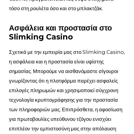
τόσο στη ρουλέτα όσο και στο μπλακτζάκ.
Ασφάλεια και προστασία στο
Slimking Casino
Σχετικά με την εμπειρία μας στο Slimking Casino,
η ασφάλεια και η προστασία είναι υψίστης
σημασίας. Μπορούμε να αισθανόμαστε σίγουροι
γνωρίζοντας ότι η πλατφόρμα παρέχει ασφαλείς
επιλογές πληρωμών και χρησιμοποιεί σύγχρονη
τεχνολογία κρυπτογράφησης για την προστασία
των πληροφοριών μας. Επιπρόσθετα, η αφοσίωση
για πρωτοβουλίες υπεύθυνου τζόγου ενισχύει
επιπλέον την εμπιστοσύνη μας στην απόλαυση