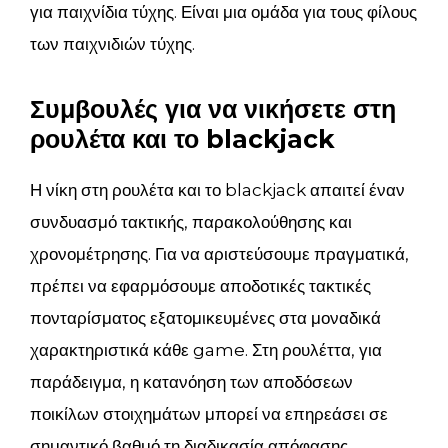
για παιχνίδια τύχης. Είναι μια ομάδα για τους φίλους
των παιχνιδιών τύχης.
Συμβουλές για να νικήσετε στη
ρουλέτα και το blackjack
Η νίκη στη ρουλέτα και το blackjack απαιτεί έναν
συνδυασμό τακτικής, παρακολούθησης και
χρονομέτρησης. Για να αριστεύσουμε πραγματικά,
πρέπει να εφαρμόσουμε αποδοτικές τακτικές
πονταρίσματος εξατομικευμένες στα μοναδικά
χαρακτηριστικά κάθε game. Στη ρουλέττα, για
παράδειγμα, η κατανόηση των αποδόσεων
ποικίλων στοιχημάτων μπορεί να επηρεάσει σε
σημαντικό βαθμό τη διαδικασία απόφασης