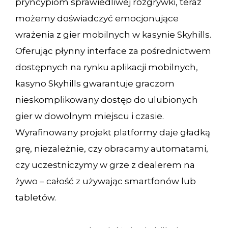
pryncypiom sprawiedliwej rozgrywki, teraz
możemy doświadczyć emocjonujące
wrażenia z gier mobilnych w kasynie Skyhills.
Oferując płynny interface za pośrednictwem
dostępnych na rynku aplikacji mobilnych,
kasyno Skyhills gwarantuje graczom
nieskomplikowany dostęp do ulubionych
gier w dowolnym miejscu i czasie.
Wyrafinowany projekt platformy daje gładką
grę, niezależnie, czy obracamy automatami,
czy uczestniczymy w grze z dealerem na
żywo – całość z używając smartfonów lub
tabletów.