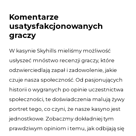
Komentarze
usatysfakcjonowanych
graczy
W kasynie Skyhills mieliśmy możliwość
usłyszeć mnóstwo recenzji graczy, które
odzwierciedlają zapał i zadowolenie, jakie
czuje nasza społeczność. Od pasjonujących
historii o wygranych po opinie uczestnictwa
społeczności, te doświadczenia malują żywy
portret tego, co czyni, że nasze kasyno jest
jednostkowe. Zobaczmy dokładniej tym
prawdziwym opiniom i temu, jak odbijają się