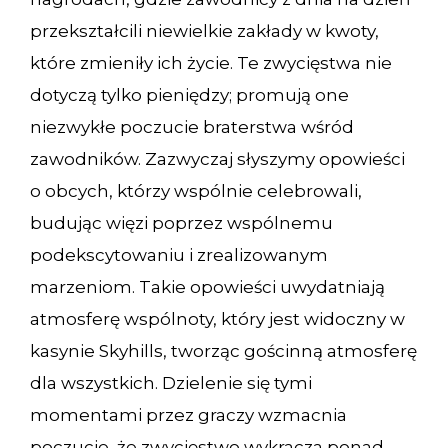
przekształcili niewielkie zakłady w kwoty,
które zmieniły ich życie. Te zwycięstwa nie
dotyczą tylko pieniędzy; promują one
niezwykłe poczucie braterstwa wśród
zawodników. Zazwyczaj słyszymy opowieści
o obcych, którzy wspólnie celebrowali,
budując więzi poprzez wspólnemu
podekscytowaniu i zrealizowanym
marzeniom. Takie opowieści uwydatniają
atmosferę wspólnoty, który jest widoczny w
kasynie Skyhills, tworząc gościnną atmosferę
dla wszystkich. Dzielenie się tymi
momentami przez graczy wzmacnia
poczucie, że zwycięstwo wykracza ponad