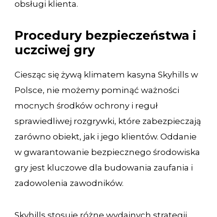
obsługi klienta.
Procedury bezpieczeństwa i
uczciwej gry
Ciesząc się żywą klimatem kasyna Skyhills w
Polsce, nie możemy pominąć ważności
mocnych środków ochrony i reguł
sprawiedliwej rozgrywki, które zabezpieczają
zarówno obiekt, jak i jego klientów. Oddanie
w gwarantowanie bezpiecznego środowiska
gry jest kluczowe dla budowania zaufania i
zadowolenia zawodników.
Skyhills stosuje różne wydajnych strategii