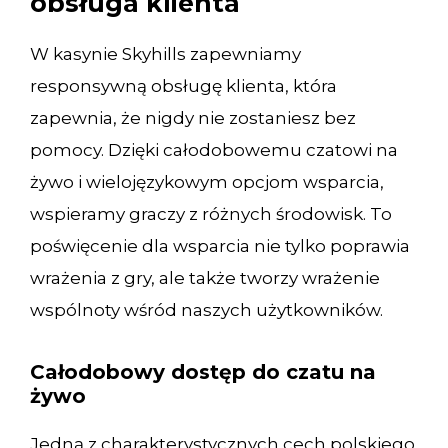
obsługa klienta
W kasynie Skyhills zapewniamy
responsywną obsługę klienta, która
zapewnia, że nigdy nie zostaniesz bez
pomocy. Dzięki całodobowemu czatowi na
żywo i wielojęzykowym opcjom wsparcia,
wspieramy graczy z różnych środowisk. To
poświęcenie dla wsparcia nie tylko poprawia
wrażenia z gry, ale także tworzy wrażenie
wspólnoty wśród naszych użytkowników.
Całodobowy dostęp do czatu na
żywo
Jedną z charakterystycznych cech polskiego