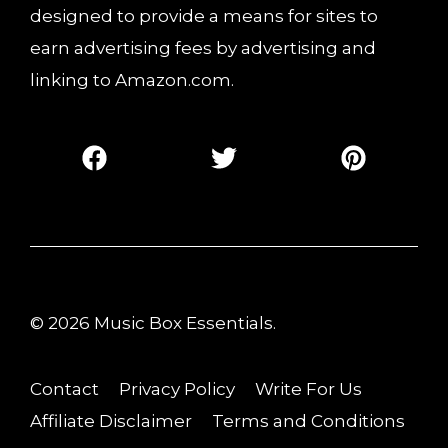
designed to provide a means for sites to
earn advertising fees by advertising and
linking to Amazon.com.
© 2026 Music Box Essentials.
Contact
Privacy Policy
Write For Us
Affiliate Disclaimer
Terms and Conditions