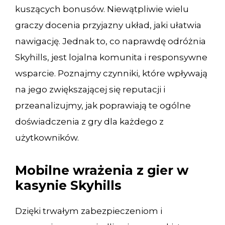
kuszących bonusów. Niewątpliwie wielu
graczy docenia przyjazny układ, jaki ułatwia
nawigację. Jednak to, co naprawdę odróżnia
Skyhills, jest lojalna komunita i responsywne
wsparcie. Poznajmy czynniki, które wpływają
na jego zwiększającej się reputacji i
przeanalizujmy, jak poprawiają te ogólne
doświadczenia z gry dla każdego z
użytkowników.
Mobilne wrażenia z gier w
kasynie Skyhills
Dzięki trwałym zabezpieczeniom i