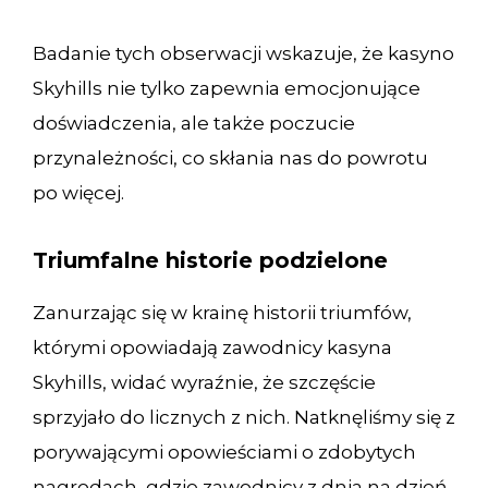
Badanie tych obserwacji wskazuje, że kasyno
Skyhills nie tylko zapewnia emocjonujące
doświadczenia, ale także poczucie
przynależności, co skłania nas do powrotu
po więcej.
Triumfalne historie podzielone
Zanurzając się w krainę historii triumfów,
którymi opowiadają zawodnicy kasyna
Skyhills, widać wyraźnie, że szczęście
sprzyjało do licznych z nich. Natknęliśmy się z
porywającymi opowieściami o zdobytych
nagrodach, gdzie zawodnicy z dnia na dzień