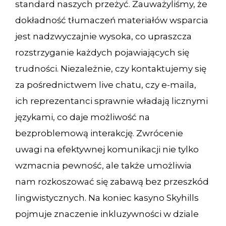
standard naszych przeżyć. Zauważyliśmy, że
dokładność tłumaczeń materiałów wsparcia
jest nadzwyczajnie wysoka, co upraszcza
rozstrzyganie każdych pojawiających się
trudności. Niezależnie, czy kontaktujemy się
za pośrednictwem live chatu, czy e-maila,
ich reprezentanci sprawnie władają licznymi
językami, co daje możliwość na
bezproblemową interakcję. Zwrócenie
uwagi na efektywnej komunikacji nie tylko
wzmacnia pewność, ale także umożliwia
nam rozkoszować się zabawą bez przeszkód
lingwistycznych. Na koniec kasyno Skyhills
pojmuje znaczenie inkluzywności w dziale