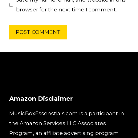
browser for the next time I comment.
Amazon Disclaimer
MusicBoxEssenstials.com is a participant in
the Amazon Services LLC Associates
Program, an affiliate advertising program