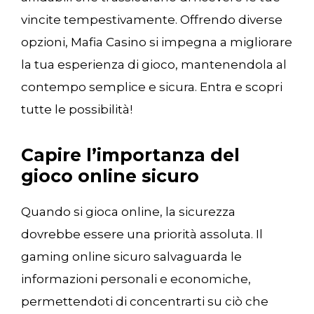
vincite tempestivamente. Offrendo diverse
opzioni, Mafia Casino si impegna a migliorare
la tua esperienza di gioco, mantenendola al
contempo semplice e sicura. Entra e scopri
tutte le possibilità!
Capire l’importanza del
gioco online sicuro
Quando si gioca online, la sicurezza
dovrebbe essere una priorità assoluta. Il
gaming online sicuro salvaguarda le
informazioni personali e economiche,
permettendoti di concentrarti su ciò che