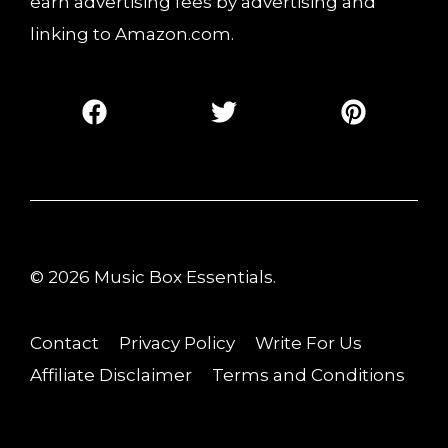
earn advertising fees by advertising and
linking to Amazon.com.
© 2026 Music Box Essentials.
Contact
Privacy Policy
Write For Us
Affiliate Disclaimer
Terms and Conditions