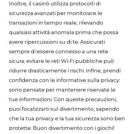
Inoltre, il casinò utilizza protocolli di
sicurezza avanzati per monitorare le
transazioni in tempo reale, rilevando
qualsiasi attività anomala prima che possa
avere ripercussioni su di te. Assicurati
sempre di essere connesso a una rete
sicura; evitare le reti Wi-Fi pubbliche può
ridurre drasticamente i rischi. Infine, prendi
confidenza con le informative sulla privacy:
sono pensate per mantenere riservate le
tue informazioni. Con queste precauzioni,
puoi focalizzarti sul divertimento, sapendo
che la tua privacy e la tua sicurezza sono ben
protette. Buon divertimento con i giochi!