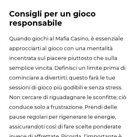
Consigli per un gioco
responsabile
Quando giochi al Mafia Casino, è essenziale
approcciarti al gioco con una mentalità
incentrata sul piacere piuttosto che sulla
semplice vincita. Definisci un limite prima di
cominciare a divertirti; questo farà le tue
sessioni di gioco più godibili e senza stress.
Non cercare di riguadagnare le sconfitte; ciò
conduce solo a frustrazione. Prendi delle
pause regolari per rigenerare le energie,
assicurandoti così di fare scelte ponderate
invece di affrettate. Ricorda, l’importante è