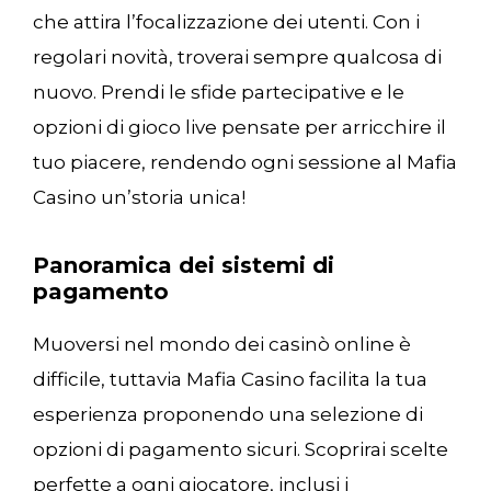
che attira l’focalizzazione dei utenti. Con i
regolari novità, troverai sempre qualcosa di
nuovo. Prendi le sfide partecipative e le
opzioni di gioco live pensate per arricchire il
tuo piacere, rendendo ogni sessione al Mafia
Casino un’storia unica!
Panoramica dei sistemi di
pagamento
Muoversi nel mondo dei casinò online è
difficile, tuttavia Mafia Casino facilita la tua
esperienza proponendo una selezione di
opzioni di pagamento sicuri. Scoprirai scelte
perfette a ogni giocatore, inclusi i