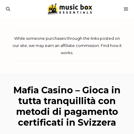
Skip
M
to
content
While someone purchases through the links posted on
our site, we may earn an affiliate commission.
Find how it
works
.
Mafia Casino – Gioca in
tutta tranquillità con
metodi di pagamento
certificati in Svizzera