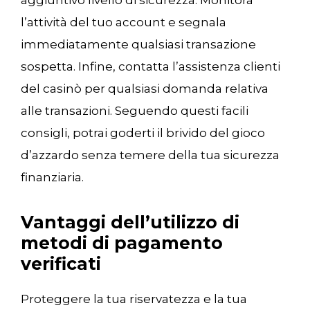
aggiuntivo livello di sicurezza. Monitora
l’attività del tuo account e segnala
immediatamente qualsiasi transazione
sospetta. Infine, contatta l’assistenza clienti
del casinò per qualsiasi domanda relativa
alle transazioni. Seguendo questi facili
consigli, potrai goderti il brivido del gioco
d’azzardo senza temere della tua sicurezza
finanziaria.
Vantaggi dell’utilizzo di
metodi di pagamento
verificati
Proteggere la tua riservatezza e la tua