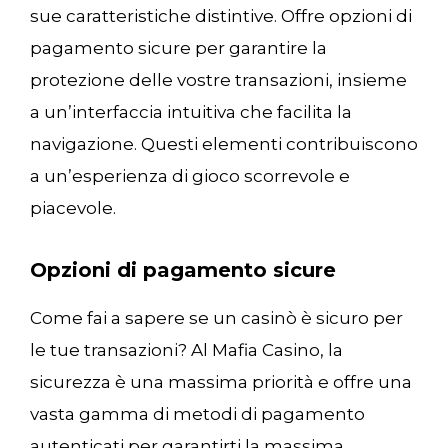
sue caratteristiche distintive. Offre opzioni di
pagamento sicure per garantire la
protezione delle vostre transazioni, insieme
a un’interfaccia intuitiva che facilita la
navigazione. Questi elementi contribuiscono
a un’esperienza di gioco scorrevole e
piacevole.
Opzioni di pagamento sicure
Come fai a sapere se un casinò è sicuro per
le tue transazioni? Al Mafia Casino, la
sicurezza è una massima priorità e offre una
vasta gamma di metodi di pagamento
autenticati per garantirti la massima