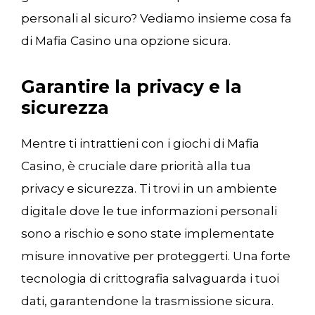
personali al sicuro? Vediamo insieme cosa fa
di Mafia Casino una opzione sicura.
Garantire la privacy e la
sicurezza
Mentre ti intrattieni con i giochi di Mafia
Casino, è cruciale dare priorità alla tua
privacy e sicurezza. Ti trovi in un ambiente
digitale dove le tue informazioni personali
sono a rischio e sono state implementate
misure innovative per proteggerti. Una forte
tecnologia di crittografia salvaguarda i tuoi
dati, garantendone la trasmissione sicura.