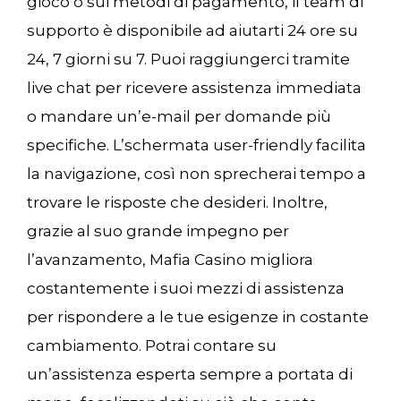
gioco o sui metodi di pagamento, il team di
supporto è disponibile ad aiutarti 24 ore su
24, 7 giorni su 7. Puoi raggiungerci tramite
live chat per ricevere assistenza immediata
o mandare un’e-mail per domande più
specifiche. L’schermata user-friendly facilita
la navigazione, così non sprecherai tempo a
trovare le risposte che desideri. Inoltre,
grazie al suo grande impegno per
l’avanzamento, Mafia Casino migliora
costantemente i suoi mezzi di assistenza
per rispondere a le tue esigenze in costante
cambiamento. Potrai contare su
un’assistenza esperta sempre a portata di