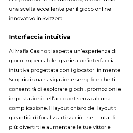
una scelta eccellente per il gioco online
innovativo in Svizzera.
Interfaccia intuitiva
Al Mafia Casino ti aspetta un’esperienza di
gioco impeccabile, grazie a un’interfaccia
intuitiva progettata con i giocatori in mente.
Scoprirai una navigazione semplice che ti
consentirà di esplorare giochi, promozioni e
impostazioni dell’account senza alcuna
complicazione. Il layout chiaro del layout ti
garantirà di focalizzarti su ciò che conta di
più: divertirti e aumentare le tue vittorie.