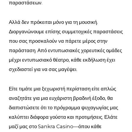
παραστάσεων.
Αλλά δεν πρόκειται μόνο για τη μουσική.
Διοργανώνουμε επίσης συμμετοχικές παραστάσεις
που σας προσκαλούν να πάρετε μέρος στην
παράσταση. Από εντυπωσιακές χορευτικές ομάδες
μέχρι εντυπωσιακό θέατρο, κάθε εκδήλωση έχει
σχεδιαστεί για να σας μαγέψει.
Είτε τιμάτε μια ξεχωριστή περίσταση είτε απλώς
αναζητάτε για μια ευχάριστη βραδινή έξοδο, θα
διαπιστώσετε ότι το πρόγραμμα ψυχαγωγίας μας
καλύπτει διάφορα γούστα και προτιμήσεις. Ελάτε
μαζί μας στο Sankra Casino—όπου κάθε