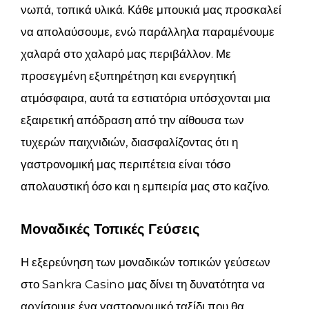
νωπά, τοπικά υλικά. Κάθε μπουκιά μας προσκαλεί
να απολαύσουμε, ενώ παράλληλα παραμένουμε
χαλαρά στο χαλαρό μας περιβάλλον. Με
προσεγμένη εξυπηρέτηση και ενεργητική
ατμόσφαιρα, αυτά τα εστιατόρια υπόσχονται μια
εξαιρετική απόδραση από την αίθουσα των
τυχερών παιχνιδιών, διασφαλίζοντας ότι η
γαστρονομική μας περιπέτεια είναι τόσο
απολαυστική όσο και η εμπειρία μας στο καζίνο.
Μοναδικές Τοπικές Γεύσεις
Η εξερεύνηση των μοναδικών τοπικών γεύσεων
στο Sankra Casino μας δίνει τη δυνατότητα να
αρχίσουμε ένα γαστρονομικό ταξίδι που θα