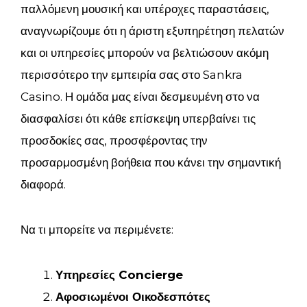
παλλόμενη μουσική και υπέροχες παραστάσεις,
αναγνωρίζουμε ότι η άριστη εξυπηρέτηση πελατών
και οι υπηρεσίες μπορούν να βελτιώσουν ακόμη
περισσότερο την εμπειρία σας στο Sankra
Casino. Η ομάδα μας είναι δεσμευμένη στο να
διασφαλίσει ότι κάθε επίσκεψη υπερβαίνει τις
προσδοκίες σας, προσφέροντας την
προσαρμοσμένη βοήθεια που κάνει την σημαντική
διαφορά.
Να τι μπορείτε να περιμένετε:
Υπηρεσίες Concierge
Αφοσιωμένοι Οικοδεσπότες