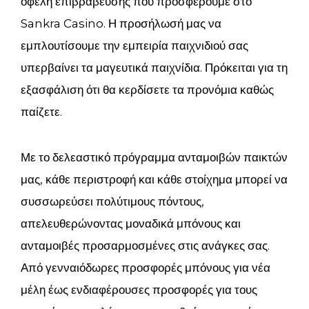
οφέλη επιβράβευσης που προσφέρουμε στο
Sankra Casino. Η προσήλωσή μας να
εμπλουτίσουμε την εμπειρία παιχνιδιού σας
υπερβαίνει τα μαγευτικά παιχνίδια. Πρόκειται για τη
εξασφάλιση ότι θα κερδίσετε τα προνόμια καθώς
παίζετε.
Με το δελεαστικό πρόγραμμα ανταμοιβών παικτών
μας, κάθε περιστροφή και κάθε στοίχημα μπορεί να
συσσωρεύσει πολύτιμους πόντους,
απελευθερώνοντας μοναδικά μπόνους και
ανταμοιβές προσαρμοσμένες στις ανάγκες σας.
Από γενναιόδωρες προσφορές μπόνους για νέα
μέλη έως ενδιαφέρουσες προσφορές για τους