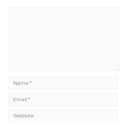
Comment
Name
Email
Website