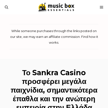
Skip
M
to
content
While someone purchases through the links posted on
our site, we may earn an affiliate commission.
Find how it
works
.
Το Sankra Casino
προσφέρει μεγάλα
παιχνίδια, σημαντικότερα
έπαθλα και την ανώτερη
εμπειρία στην Ελλάδα