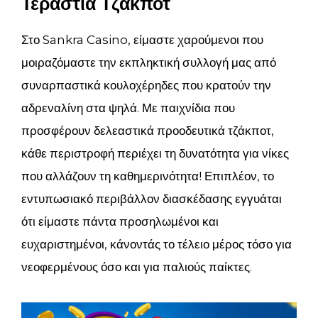
Τεράστια Τζάκποτ
Στο Sankra Casino, είμαστε χαρούμενοι που
μοιραζόμαστε την εκπληκτική συλλογή μας από
συναρπαστικά κουλοχέρηδες που κρατούν την
αδρεναλίνη στα ψηλά. Με παιχνίδια που
προσφέρουν δελεαστικά προοδευτικά τζάκποτ,
κάθε περιστροφή περιέχει τη δυνατότητα για νίκες
που αλλάζουν τη καθημερινότητα! Επιπλέον, το
εντυπωσιακό περιβάλλον διασκέδασης εγγυάται
ότι είμαστε πάντα προσηλωμένοι και
ευχαριστημένοι, κάνοντάς το τέλειο μέρος τόσο για
νεοφερμένους όσο και για παλιούς παίκτες.