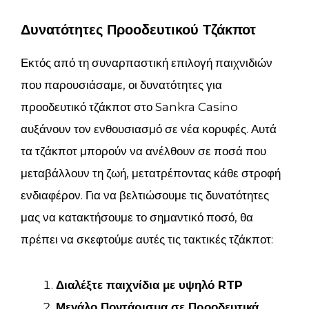
Δυνατότητες Προοδευτικού Τζάκποτ
Εκτός από τη συναρπαστική επιλογή παιχνιδιών
που παρουσιάσαμε, οι δυνατότητες για
προοδευτικό τζάκποτ στο Sankra Casino
αυξάνουν τον ενθουσιασμό σε νέα κορυφές. Αυτά
τα τζάκποτ μπορούν να ανέλθουν σε ποσά που
μεταβάλλουν τη ζωή, μετατρέποντας κάθε στροφή
ενδιαφέρον. Για να βελτιώσουμε τις δυνατότητες
μας να κατακτήσουμε το σημαντικό ποσό, θα
πρέπει να σκεφτούμε αυτές τις τακτικές τζάκποτ:
Διαλέξτε παιχνίδια με υψηλό RTP
Μεγάλο Ποντάρισμα σε Προοδευτικά