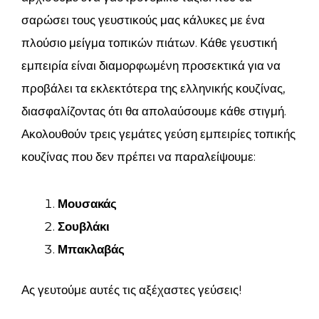
σαρώσει τους γευστικούς μας κάλυκες με ένα
πλούσιο μείγμα τοπικών πιάτων. Κάθε γευστική
εμπειρία είναι διαμορφωμένη προσεκτικά για να
προβάλει τα εκλεκτότερα της ελληνικής κουζίνας,
διασφαλίζοντας ότι θα απολαύσουμε κάθε στιγμή.
Ακολουθούν τρεις γεμάτες γεύση εμπειρίες τοπικής
κουζίνας που δεν πρέπει να παραλείψουμε:
Μουσακάς
Σουβλάκι
Μπακλαβάς
Ας γευτούμε αυτές τις αξέχαστες γεύσεις!