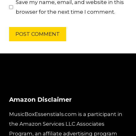
Save my name, email, and website in this
browser for the next time I comment.
Amazon Disclaimer
MusicBoxEssenstials.com is a participant in
the Amazon Services LLC Associates
Program, an affiliate advertising program