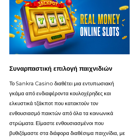
Συναρπαστική επιλογή παιχνιδιών
Το Sankra Casino διαθέτει μια εντυπωσιακή
γκάμα από ενδιαφέροντα κουλοχέρηδες και
ελκυστικά τζάκποτ που κατακτούν τον
ενθουσιασμό παικτών από όλα τα κοινωνικά
στρώματα. Είμαστε ενθουσιασμένοι που
βυθιζόμαστε στα διάφορα διαθέσιμα παιχνίδια, με