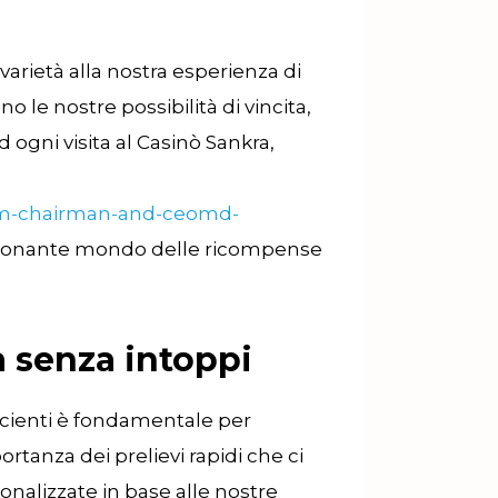
rietà alla nostra esperienza di
o le nostre possibilità di vincita,
gni visita al Casinò Sankra,
agm-chairman-and-ceomd-
ozionante mondo delle ricompense
 senza intoppi
icienti è fondamentale per
tanza dei prelievi rapidi che ci
onalizzate in base alle nostre