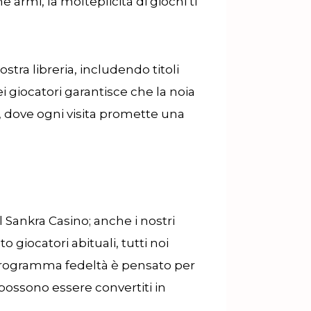
armi, la molteplicità di giochi ti
ra libreria, includendo titoli
i giocatori garantisce che la noia
, dove ogni visita promette una
 Sankra Casino; anche i nostri
iocatori abituali, tutti noi
 programma fedeltà è pensato per
 possono essere convertiti in