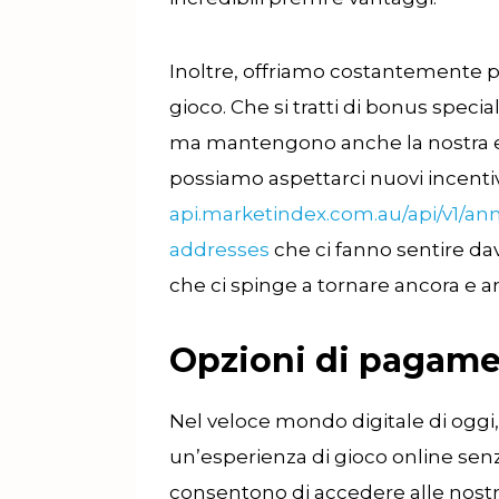
Inoltre, offriamo costantemente p
gioco. Che si tratti di bonus specia
ma mantengono anche la nostra esp
possiamo aspettarci nuovi incenti
api.marketindex.com.au/api/v1/a
addresses
che ci fanno sentire d
che ci spinge a tornare ancora e a
Opzioni di pagame
Nel veloce mondo digitale di oggi
un’esperienza di gioco online senz
consentono di accedere alle nostre 