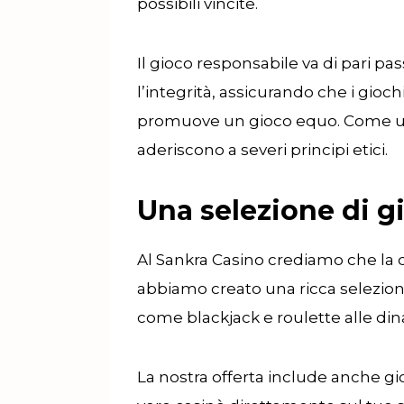
possibili vincite.
Il gioco responsabile va di pari pass
l’integrità, assicurando che i gio
promuove un gioco equo. Come ute
aderiscono a severi principi etici.
Una selezione di gi
Al Sankra Casino crediamo che la div
abbiamo creato una ricca selezione 
come blackjack e roulette alle dina
La nostra offerta include anche gi