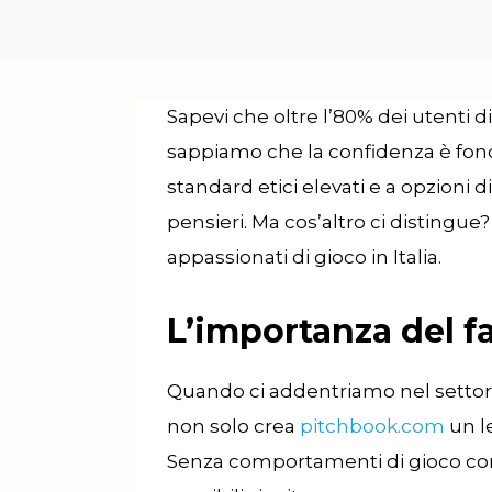
Sapevi che oltre l’80% dei utenti d
sappiamo che la confidenza è fon
standard etici elevati e a opzioni
pensieri. Ma cos’altro ci distingu
appassionati di gioco in Italia.
L’importanza del f
Quando ci addentriamo nel settore
non solo crea
pitchbook.com
un l
Senza comportamenti di gioco corre