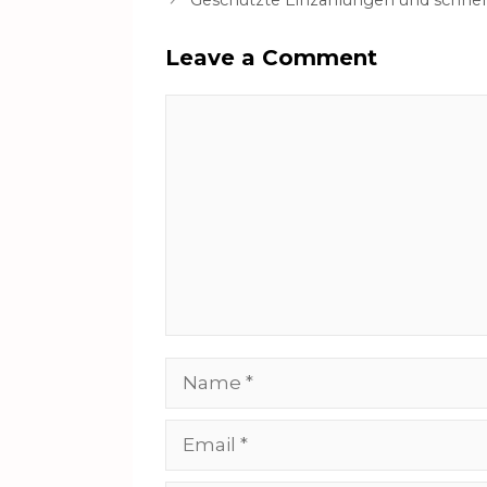
Geschützte Einzahlungen und schnell
Leave a Comment
Comment
Name
Email