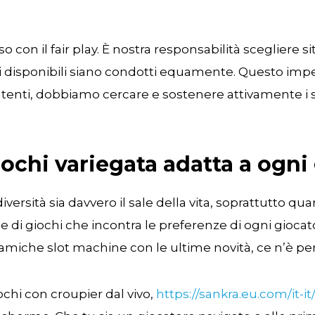
o con il fair play. È nostra responsabilità scegliere si
chi disponibili siano condotti equamente. Questo impe
nti, dobbiamo cercare e sostenere attivamente i si
ochi variegata adatta a ogni
ersità sia davvero il sale della vita, soprattutto qua
di giochi che incontra le preferenze di ogni giocator
miche slot machine con le ultime novità, ce n’è per t
ochi con croupier dal vivo,
https://sankra.eu.com/it-it/