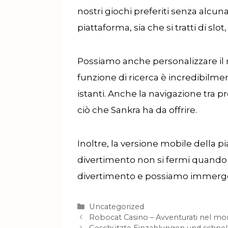
nostri giochi preferiti senza alcun
piattaforma, sia che si tratti di slot
Possiamo anche personalizzare il n
funzione di ricerca è incredibilmen
istanti. Anche la navigazione tra 
ciò che Sankra ha da offrire.
Inoltre, la versione mobile della 
divertimento non si fermi quando
divertimento e possiamo immerger
Categories
Uncategorized
Robocat Casino – Avventurati nel mon