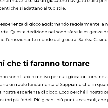
hermo. Che tu sia un giocatore navigato o alle prime 
enti che si adattano al tuo stile.
esperienza di gioco aggiornando regolarmente la nost
ardia. Questa dedizione nel soddisfare le esigenze de
ti nell’emozionante mondo del gioco al Sankra Casino
 che ti faranno tornare
on sono l’unico motivo per cui i giocatori tornano al
ano un ruolo fondamentale! Sappiamo che, in quanto g
a nostra esperienza di gioco. Ecco perché il nostro
catori più fedeli. Più giochi, più punti accumuli, che