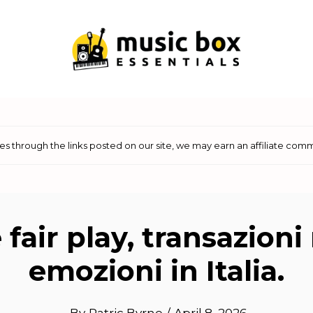
 through the links posted on our site, we may earn an affiliate comm
 fair play, transazioni
emozioni in Italia.