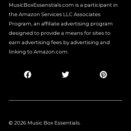
MusicBoxEssenstials.com is a participant in
the Amazon Services LLC Associates
Program, an affiliate advertising program
designed to provide a means for sites to
earn advertising fees by advertising and
linking to Amazon.com.
© 2026 Music Box Essentials.