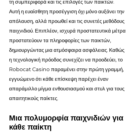
τη συμπεριφορά και τις επιλογές των παικτών.
Αυτή η ευαίσθητη προσέγγιση όχι μόνο αυξάνει την
απόλαυση, αλλά προωθεί και τις συνετές μεθόδους
παιχνιδιού. Επιπλέον, ισχυρά προστατευτικά μέτρα
προστατεύουν τα πληροφορίες των παικτών,
δημιουργώντας μια ατμόσφαιρα ασφάλειας. Καθώς
η τεχνολογική πρόοδος συνεχίζει να προοδεύει, το
Robocat Casino παραμένει στην πρώτη γραμμή,
εγγυώμενο ότι κάθε επίσκεψη παρέχει έναν
απαράμιλλο μίγμα ενθουσιασμού και στυλ για τους
απαιτητικούς παίκτες.
Μια πολυμορφία παιχνιδιών για
κάθε παίκτη