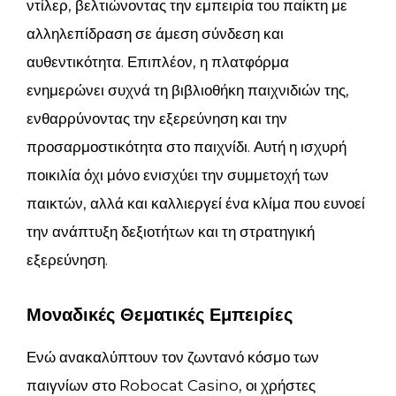
ντίλερ, βελτιώνοντας την εμπειρία του παίκτη με
αλληλεπίδραση σε άμεση σύνδεση και
αυθεντικότητα. Επιπλέον, η πλατφόρμα
ενημερώνει συχνά τη βιβλιοθήκη παιχνιδιών της,
ενθαρρύνοντας την εξερεύνηση και την
προσαρμοστικότητα στο παιχνίδι. Αυτή η ισχυρή
ποικιλία όχι μόνο ενισχύει την συμμετοχή των
παικτών, αλλά και καλλιεργεί ένα κλίμα που ευνοεί
την ανάπτυξη δεξιοτήτων και τη στρατηγική
εξερεύνηση.
Μοναδικές Θεματικές Εμπειρίες
Ενώ ανακαλύπτουν τον ζωντανό κόσμο των
παιγνίων στο Robocat Casino, οι χρήστες