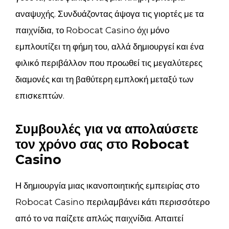
αναψυχής. Συνδυάζοντας άψογα τις γιορτές με τα
παιχνίδια, το Robocat Casino όχι μόνο
εμπλουτίζει τη φήμη του, αλλά δημιουργεί και ένα
φιλικό περιβάλλον που προωθεί τις μεγαλύτερες
διαμονές και τη βαθύτερη εμπλοκή μεταξύ των
επισκεπτών.
Συμβουλές για να απολαύσετε
τον χρόνο σας στο Robocat
Casino
Η δημιουργία μιας ικανοποιητικής εμπειρίας στο
Robocat Casino περιλαμβάνει κάτι περισσότερο
από το να παίζετε απλώς παιχνίδια. Απαιτεί