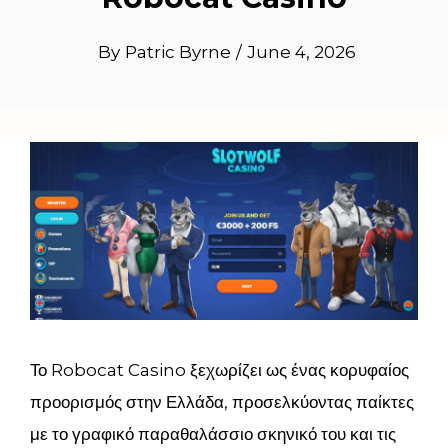
By
Patric Byrne
/
June 4, 2026
Το Robocat Casino ξεχωρίζει ως ένας κορυφαίος
προορισμός στην Ελλάδα, προσελκύοντας παίκτες
με το γραφικό παραθαλάσσιο σκηνικό του και τις