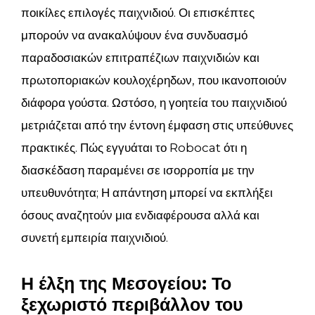
ποικίλες επιλογές παιχνιδιού. Οι επισκέπτες
μπορούν να ανακαλύψουν ένα συνδυασμό
παραδοσιακών επιτραπέζιων παιχνιδιών και
πρωτοποριακών κουλοχέρηδων, που ικανοποιούν
διάφορα γούστα. Ωστόσο, η γοητεία του παιχνιδιού
μετριάζεται από την έντονη έμφαση στις υπεύθυνες
πρακτικές. Πώς εγγυάται το Robocat ότι η
διασκέδαση παραμένει σε ισορροπία με την
υπευθυνότητα; Η απάντηση μπορεί να εκπλήξει
όσους αναζητούν μια ενδιαφέρουσα αλλά και
συνετή εμπειρία παιχνιδιού.
Η έλξη της Μεσογείου: Το
ξεχωριστό περιβάλλον του