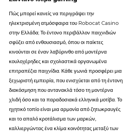
Πώς μπορεί κανείς να περιγράψει την
ηλεκτρισμένη ατμόσφαιρα του Robocat Casino
στην Ελλάδα; Το έντονο περιβάλλον παιχνιδιών
σφύζει από ενθουσιασμό, όπου οι παίκτες
κινούνται σε έναν λαβύρινθο από μοντέρνα
κουλοχέρηδες και σχολαστικά οργανωμένα
επιτραπέζια παιχνίδια. Κάθε γωνιά προσφέρει μια
ξεχωριστή εμπειρία, που ενισχύεται από τη έντονη
διακόσμηση που αντανακλά τόσο τη μοντέρνα
χλιδή όσο και τα παραδοσιακά ελληνικά μοτίβα. Το
ηχητικό τοπίο είναι μια αρμονία από ζητωκραυγές
και το απαλό κροτάλισμα των μαρκών,
καλλιεργώντας ένα κλίμα κοινότητας μεταξύ των