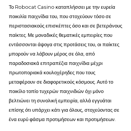
Το Robocat Casino καταπλήσσει με την ευρεία
ποικιλία παιχνίδια του, που στοχεύουν τόσο σε
περιστασιακούς επισκέπτες όσο και σε βετεράνους
παίκτες. Με μοναδικές θεματικές εμπειρίες που
εντάσσονται άψογα στις προτάσεις του, οι παίκτες
μπορούν να λάβουν μέρος σε όλα, από
παραδοσιακά επιτραπέζια παιχνίδια μέχρι
πρωτοποριακά κουλοχέρηδες που τους
μεταφέρουν σε διαφορετικούς κόσμους. Αυτό το
ποικίλο τοπίο τυχερών παιχνιδιών όχι μόνο
βελτιώνει τη συνολική εμπειρία, αλλά εγγυάται
επίσης ότι υπάρχει κάτι για όλους, στοχεύοντας σε
ένα ευρύ φάσμα προτιμήσεων και προτιμήσεων.