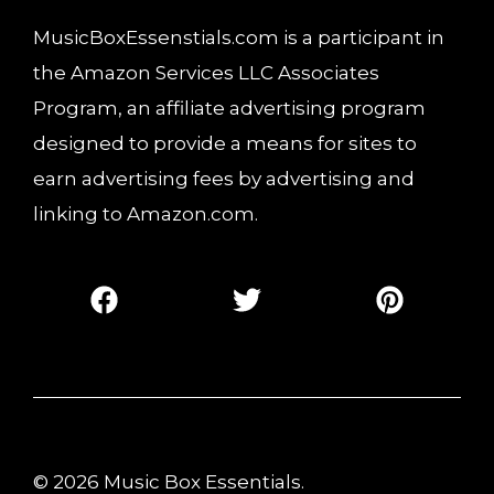
MusicBoxEssenstials.com is a participant in
the Amazon Services LLC Associates
Program, an affiliate advertising program
designed to provide a means for sites to
earn advertising fees by advertising and
linking to Amazon.com.
© 2026 Music Box Essentials.