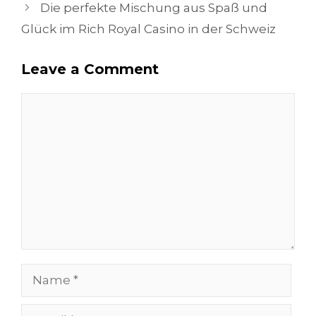
Die perfekte Mischung aus Spaß und
Glück im Rich Royal Casino in der Schweiz
Leave a Comment
Comment
Name
Email