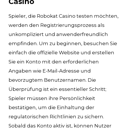
Casino
Spieler, die Robokat Casino testen möchten,
werden den Registrierungsprozess als
unkompliziert und anwenderfreundlich
empfinden. Um zu beginnen, besuchen Sie
einfach die offizielle Website und erstellen
Sie ein Konto mit den erforderlichen
Angaben wie E-Mail-Adresse und
bevorzugtem Benutzernamen. Die
Überprüfung ist ein essentieller Schritt;
Spieler müssen ihre Persönlichkeit
bestätigen, um die Einhaltung der
regulatorischen Richtlinien zu sichern.
Sobald das Konto aktiv ist, können Nutzer