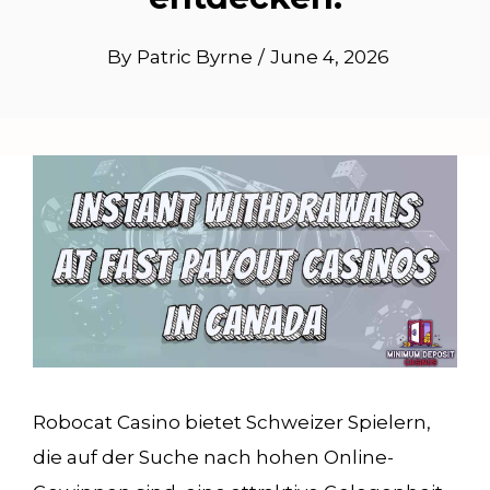
By
Patric Byrne
/
June 4, 2026
Robocat Casino bietet Schweizer Spielern,
die auf der Suche nach hohen Online-