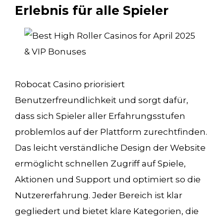
Erlebnis für alle Spieler
Robocat Casino priorisiert
Benutzerfreundlichkeit und sorgt dafür,
dass sich Spieler aller Erfahrungsstufen
problemlos auf der Plattform zurechtfinden.
Das leicht verständliche Design der Website
ermöglicht schnellen Zugriff auf Spiele,
Aktionen und Support und optimiert so die
Nutzererfahrung. Jeder Bereich ist klar
gegliedert und bietet klare Kategorien, die