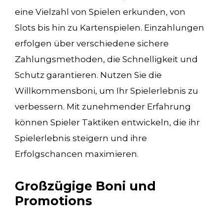
eine Vielzahl von Spielen erkunden, von
Slots bis hin zu Kartenspielen. Einzahlungen
erfolgen über verschiedene sichere
Zahlungsmethoden, die Schnelligkeit und
Schutz garantieren. Nutzen Sie die
Willkommensboni, um Ihr Spielerlebnis zu
verbessern. Mit zunehmender Erfahrung
können Spieler Taktiken entwickeln, die ihr
Spielerlebnis steigern und ihre
Erfolgschancen maximieren.
Großzügige Boni und
Promotions