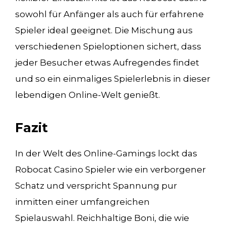
sowohl für Anfänger als auch für erfahrene
Spieler ideal geeignet. Die Mischung aus
verschiedenen Spieloptionen sichert, dass
jeder Besucher etwas Aufregendes findet
und so ein einmaliges Spielerlebnis in dieser
lebendigen Online-Welt genießt.
Fazit
In der Welt des Online-Gamings lockt das
Robocat Casino Spieler wie ein verborgener
Schatz und verspricht Spannung pur
inmitten einer umfangreichen
Spielauswahl. Reichhaltige Boni, die wie