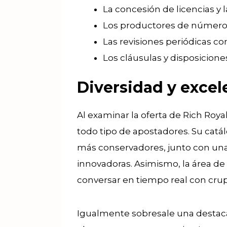
La concesión de licencias y
Los productores de números 
Las revisiones periódicas con
Los cláusulas y disposicion
Diversidad y excel
Al examinar la oferta de Rich Ro
todo tipo de apostadores. Su catál
más conservadores, junto con una 
innovadoras. Asimismo, la área de 
conversar en tiempo real con crup
Igualmente sobresale una destacad