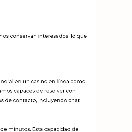
 nos conservan interesados, lo que
general en un casino en línea como
eamos capaces de resolver con
s de contacto, incluyendo chat
ón de minutos. Esta capacidad de