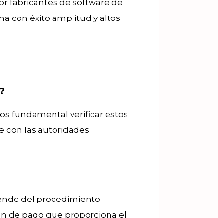
or fabricantes de software de
ona con éxito amplitud y altos
?
mos fundamental verificar estos
e con las autoridades
iendo del procedimiento
n de pago que proporciona el