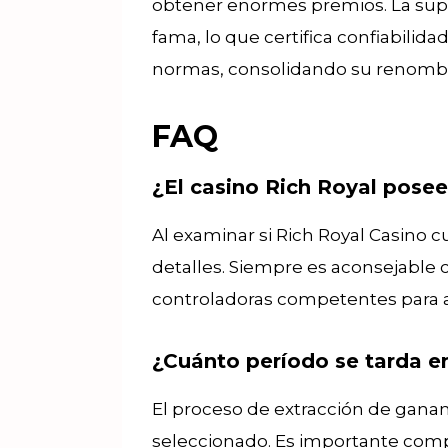
obtener enormes premios. La supe
fama, lo que certifica confiabilida
normas, consolidando su renombre
FAQ
¿El casino Rich Royal posee
Al examinar si Rich Royal Casino 
detalles. Siempre es aconsejable 
controladoras competentes para a
¿Cuánto período se tarda en
El proceso de extracción de gana
seleccionado. Es importante com