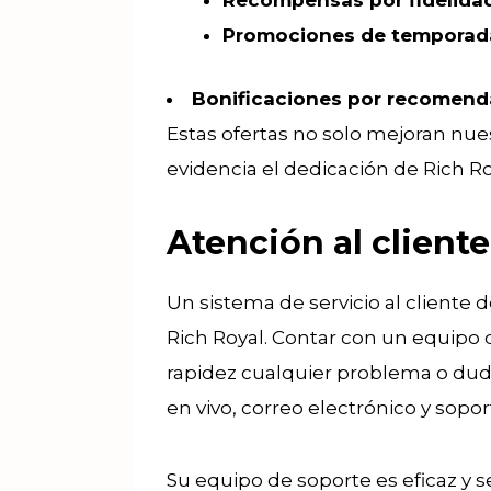
Recompensas por fidelida
Promociones de temporad
Bonificaciones por recomend
Estas ofertas no solo mejoran nue
evidencia el dedicación de Rich Ro
Atención al cliente
Un sistema de servicio al cliente
Rich Royal. Contar con un equipo
rapidez cualquier problema o dud
en vivo, correo electrónico y sopor
Su equipo de soporte es eficaz y s