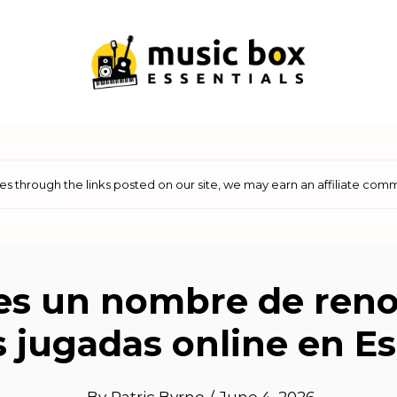
 through the links posted on our site, we may earn an affiliate comm
 es un nombre de re
s jugadas online en E