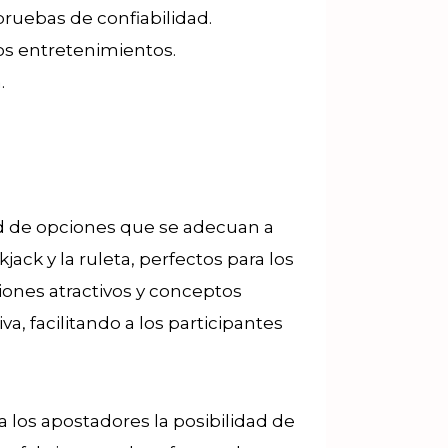
pruebas de confiabilidad.
los entretenimientos.
.
ad de opciones que se adecuan a
ck y la ruleta, perfectos para los
ones atractivos y conceptos
a, facilitando a los participantes
 los apostadores la posibilidad de