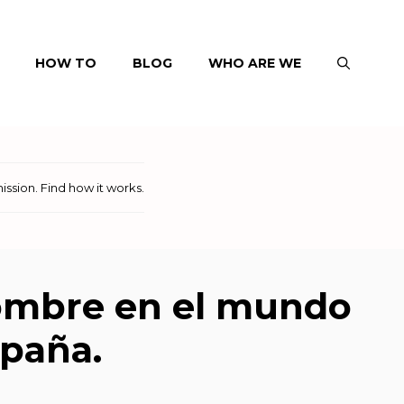
HOW TO
BLOG
WHO ARE WE
ission.
Find how it works
.
nombre en el mundo
spaña.