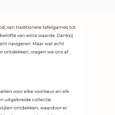
, van traditionele tafelgames tot
lofte van extra waarde. Dankzij
ent navigeren. Maar wat echt
eer ontdekken, vragen we ons af
llen voor elke voorkeur en elk
en uitgebreide collectie
stijlen ontdekken, waardoor er