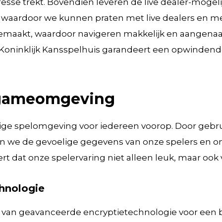
teresse trekt. Bovendien leveren de live dealer-mog
m, waardoor we kunnen praten met live dealers en m
emaakt, waardoor navigeren makkelijk en aangenaam
h Koninklijk Kansspelhuis garandeert een opwindend
e gameomgeving
veilige spelomgeving voor iedereen voorop. Door ge
n we de gevoelige gegevens van onze spelers en 
t dat onze spelervaring niet alleen leuk, maar ook v
hnologie
ng van geavanceerde encryptietechnologie voor een 