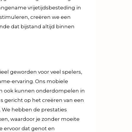
aangename vrijetijdsbesteding in
e stimuleren, creëren we een
de dat bijstand altijd binnen
eel geworden voor veel spelers,
game-ervaring. Ons mobiele
r dan ook kunnen onderdompelen in
s gericht op het creëren van een
g. We hebben de prestaties
ken, waardoor je zonder moeite
e ervoor dat genot en