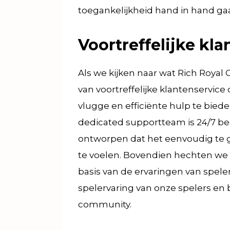
toegankelijkheid hand in hand ga
Voortreffelijke kl
Als we kijken naar wat Rich Roya
van voortreffelijke klantenservic
vlugge en efficiënte hulp te bied
dedicated supportteam is 24/7 be
ontworpen dat het eenvoudig te 
te voelen. Bovendien hechten we
basis van de ervaringen van spele
spelervaring van onze spelers en
community.