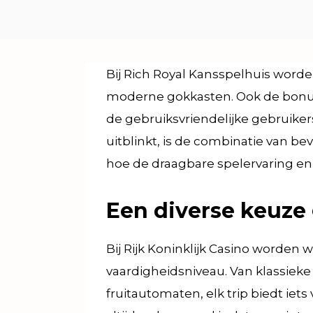
Bij Rich Royal Kansspelhuis word
moderne gokkasten. Ook de bonus
de gebruiksvriendelijke gebruike
uitblinkt, is de combinatie van b
hoe de draagbare spelervaring en 
Een diverse keuze
Bij Rijk Koninklijk Casino worde
vaardigheidsniveau. Van klassieke 
fruitautomaten, elk trip biedt ie