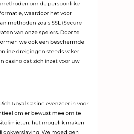
iemethoden om de persoonlijke
formatie, waardoor het voor
van methoden zoals SSL (Secure
aten van onze spelers. Door te
ar vormen we ook een beschermde
nline dreigingen steeds vaker
 casino dat zich inzet voor uw
Rich Royal Casino evenzeer in voor
entieel om er bewust mee om te
itolimieten, het mogelijk maken
ij gokverslaving. We moedigen