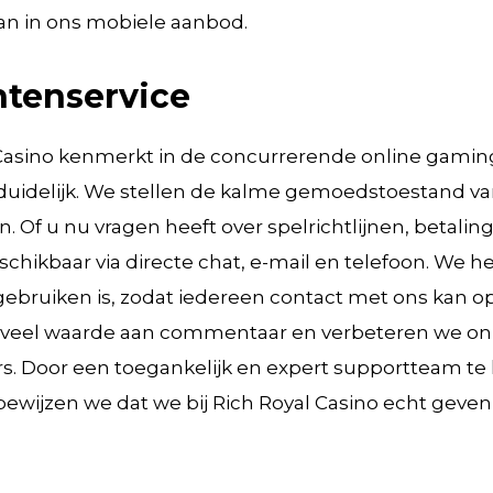
an in ons mobiele aanbod.
antenservice
l Casino kenmerkt in de concurrerende online gami
e duidelijk. We stellen de kalme gemoedstoestand v
en. Of u nu vragen heeft over spelrichtlijnen, betal
schikbaar via directe chat, e-mail en telefoon. We
gebruiken is, zodat iedereen contact met ons kan 
 veel waarde aan commentaar en verbeteren we on
rs. Door een toegankelijk en expert supportteam te
 bewijzen we dat we bij Rich Royal Casino echt gev