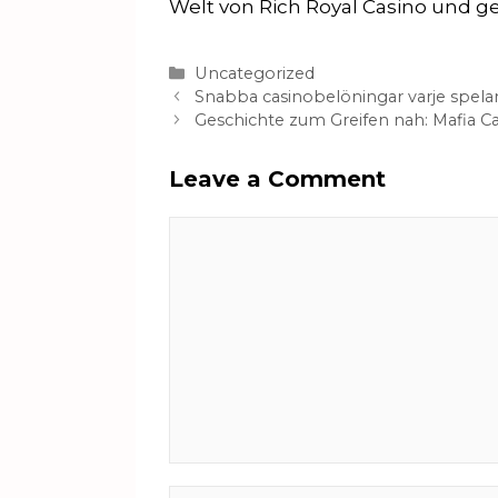
Welt von Rich Royal Casino und gen
Categories
Uncategorized
Snabba casinobelöningar varje spelar
Geschichte zum Greifen nah: Mafia Ca
Leave a Comment
Comment