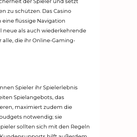
cherheit der Spieler und setzt
ten zu schützen. Das Casino
 eine flüssige Navigation
hl neue als auch wiederkehrende
 alle, die ihr Online-Gaming-
en Spieler ihr Spielerlebnis
eiten Spielangebots, das
mieren, maximiert zudem die
lbudgets notwendig; sie
ieler sollten sich mit den Regeln
s Kundensupports hilft außerdem,