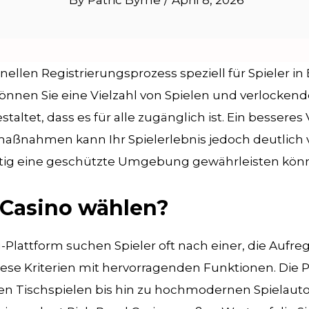
By
Patric Byrne
/
April 8, 2026
nellen Registrierungsprozess speziell für Spieler in
nnen Sie eine Vielzahl von Spielen und verlockend
staltet, dass es für alle zugänglich ist. Ein bessere
maßnahmen kann Ihr Spielerlebnis jedoch deutlich ve
eitig eine geschützte Umgebung gewährleisten kön
 Casino wählen?
Plattform suchen Spieler oft nach einer, die Aufreg
diese Kriterien mit hervorragenden Funktionen. Die Pl
hen Tischspielen bis hin zu hochmodernen Spielauto