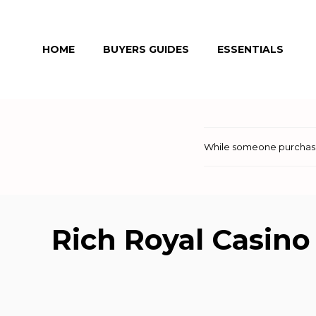
Skip
to
HOME
BUYERS GUIDES
ESSENTIALS
content
While someone purchases
Rich Royal Casino