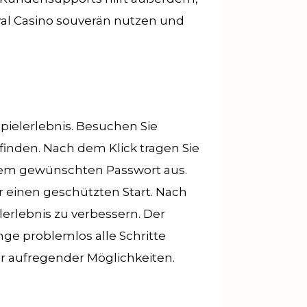
yal Casino souverän nutzen und
pielerlebnis. Besuchen Sie
 finden. Nach dem Klick tragen Sie
rem gewünschten Passwort aus.
ür einen geschützten Start. Nach
lerlebnis zu verbessern. Der
ge problemlos alle Schritte
er aufregender Möglichkeiten.