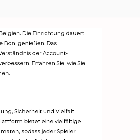
 Belgien. Die Einrichtung dauert
e Boni genießen. Das
s Verständnis der Account-
rbessern. Erfahren Sie, wie Sie
nen.
ung, Sicherheit und Vielfalt
attform bietet eine vielfältige
maten, sodass jeder Spieler