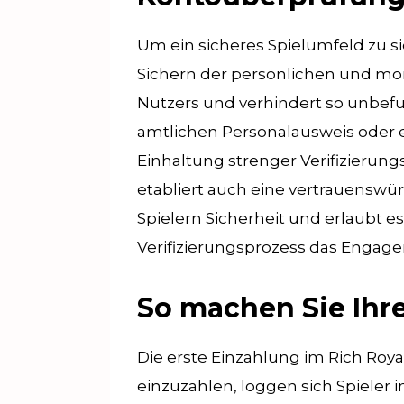
Um ein sicheres Spielumfeld zu si
Sichern der persönlichen und mone
Nutzers und verhindert so unbefu
amtlichen Personalausweis oder ei
Einhaltung strenger Verifizierung
etabliert auch eine vertrauenswü
Spielern Sicherheit und erlaubt es 
Verifizierungsprozess das Engagem
So machen Sie Ihr
Die erste Einzahlung im Rich Roy
einzuzahlen, loggen sich Spieler 