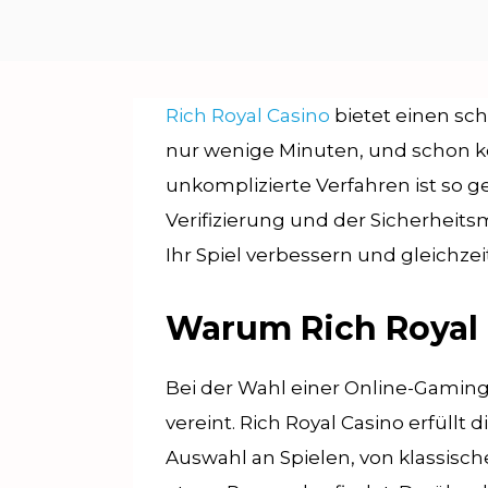
Rich Royal Casino
bietet einen sch
nur wenige Minuten, und schon kö
unkomplizierte Verfahren ist so ge
Verifizierung und der Sicherheits
Ihr Spiel verbessern und gleichz
Warum Rich Royal
Bei der Wahl einer Online-Gaming-
vereint. Rich Royal Casino erfüllt 
Auswahl an Spielen, von klassisc