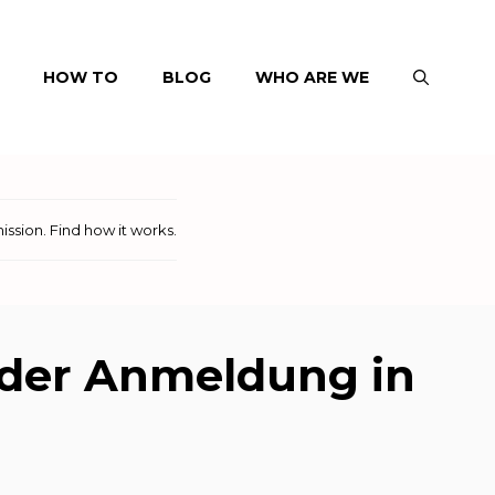
HOW TO
BLOG
WHO ARE WE
ission.
Find how it works
.
t der Anmeldung in