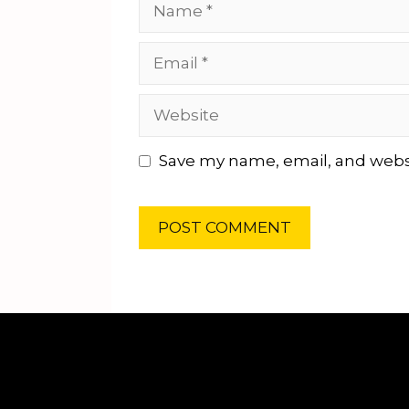
Name
Email
Website
Save my name, email, and websi