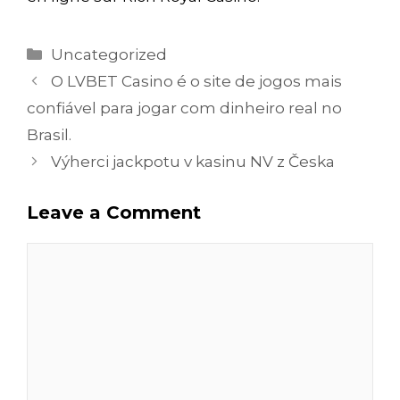
Categories
Uncategorized
O LVBET Casino é o site de jogos mais
confiável para jogar com dinheiro real no
Brasil.
Výherci jackpotu v kasinu NV z Česka
Leave a Comment
Comment