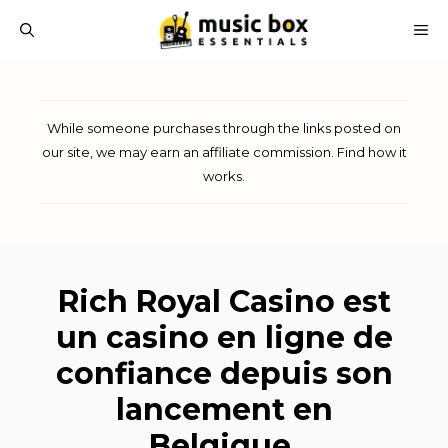
Skip
M
to
content
While someone purchases through the links posted on
our site, we may earn an affiliate commission.
Find how it
works
.
Rich Royal Casino est
un casino en ligne de
confiance depuis son
lancement en
Belgique.