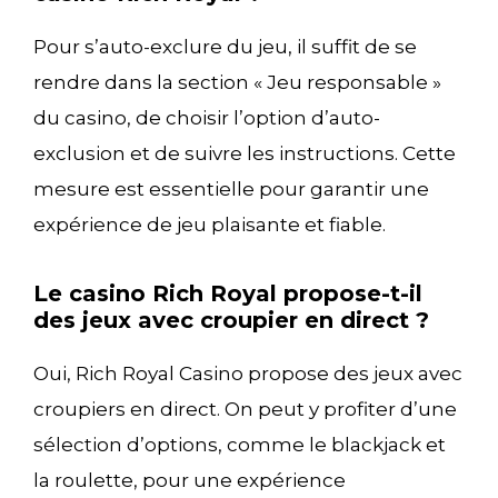
Pour s’auto-exclure du jeu, il suffit de se
rendre dans la section « Jeu responsable »
du casino, de choisir l’option d’auto-
exclusion et de suivre les instructions. Cette
mesure est essentielle pour garantir une
expérience de jeu plaisante et fiable.
Le casino Rich Royal propose-t-il
des jeux avec croupier en direct ?
Oui, Rich Royal Casino propose des jeux avec
croupiers en direct. On peut y profiter d’une
sélection d’options, comme le blackjack et
la roulette, pour une expérience