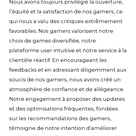
Nous avons toujours privilégié la ouverture,
l’équité et la satisfaction de nos gamers, ce
qui nous a valu des critiques extrêmement
favorables. Nos gamers valorisent notre
choix de games diversifiée, notre
plateforme user intuitive et notre service à la
clientèle réactif. En encourageant les
feedbacks et en adressant diligemment aux
soucis de nos gamers, nous avons créé un
atmosphère de confiance et de allégeance.
Notre engagement à proposer des updates
et des optimisations fréquentes, fondées
sur les recommandations des gamers,
témoigne de notre intention d’améliorer