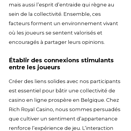
mais aussi l’esprit d’entraide qui règne au
sein de la collectivité. Ensemble, ces
facteurs forment un environnement vivant
où les joueurs se sentent valorisés et
encouragés à partager leurs opinions.
Établir des connexions stimulants
entre les joueurs
Créer des liens solides avec nos participants
est essentiel pour bâtir une collectivité de
casino en ligne prospère en Belgique. Chez
Rich Royal Casino, nous sommes persuadés
que cultiver un sentiment d’appartenance
renforce l’expérience de jeu. L’interaction