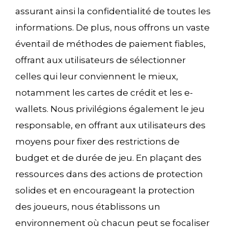
assurant ainsi la confidentialité de toutes les
informations. De plus, nous offrons un vaste
éventail de méthodes de paiement fiables,
offrant aux utilisateurs de sélectionner
celles qui leur conviennent le mieux,
notamment les cartes de crédit et les e-
wallets. Nous privilégions également le jeu
responsable, en offrant aux utilisateurs des
moyens pour fixer des restrictions de
budget et de durée de jeu. En plaçant des
ressources dans des actions de protection
solides et en encourageant la protection
des joueurs, nous établissons un
environnement où chacun peut se focaliser