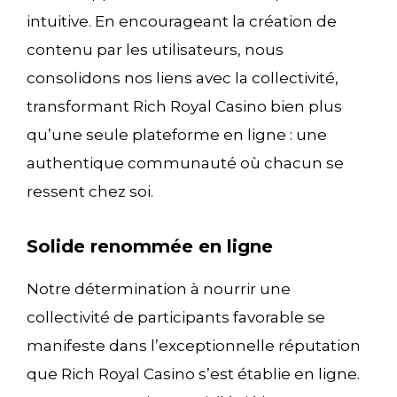
intuitive. En encourageant la création de
contenu par les utilisateurs, nous
consolidons nos liens avec la collectivité,
transformant Rich Royal Casino bien plus
qu’une seule plateforme en ligne : une
authentique communauté où chacun se
ressent chez soi.
Solide renommée en ligne
Notre détermination à nourrir une
collectivité de participants favorable se
manifeste dans l’exceptionnelle réputation
que Rich Royal Casino s’est établie en ligne.