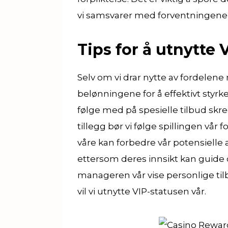
vi samsvarer med forventningene t
Tips for å utnytte
Selv om vi drar nytte av fordelen
belønningene for å effektivt styrke
følge med på spesielle tilbud skr
tillegg bør vi følge spillingen vår
våre kan forbedre vår potensielle
ettersom deres innsikt kan guide 
manageren vår vise personlige ti
vil vi utnytte VIP-statusen vår.