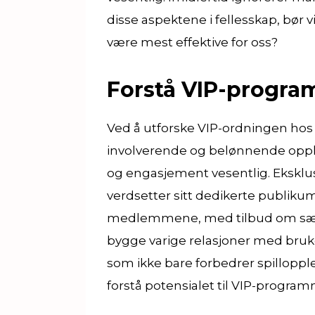
disse aspektene i fellesskap, bør 
være mest effektive for oss?
Forstå VIP-progra
Ved å utforske VIP-ordningen hos 
involverende og belønnende opplev
og engasjement vesentlig. Eksklus
verdsetter sitt dedikerte publikum.
medlemmene, med tilbud om særlig
bygge varige relasjoner med bruke
som ikke bare forbedrer spillopple
forstå potensialet til VIP-programm