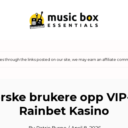
 through the links posted on our site, we may earn an affiliate comm
orske brukere opp VIP
Rainbet Kasino