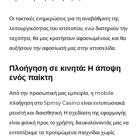
Οι τακτικές ενημερώσεις για τη αναβάθμιση της
λειτουργικότητας του ιστότοπου, ενώ διατηρούν την
ταχύτητα, θα μας κρατήσουν αφοσιωμένους και θα
αυξήσουν την αφοσίωσή μας στην ιστοσελίδα.
Πλοήγηση σε κινητά: Η άποψη
ενός παίκτη
Από την προσωπική μας εμπειρία, η mobile
πλοήγηση στο Spinsy Casino είναι εντυπωσιακά
ρευστή και διαισθητική. Η σχεδίαση της εφαρμογής
είναι φιλική προς το χρήστη, διευκολύνοντάς μας να
εντοπίζουμε τα προτιμώμενα παιχνίδια χωρίς