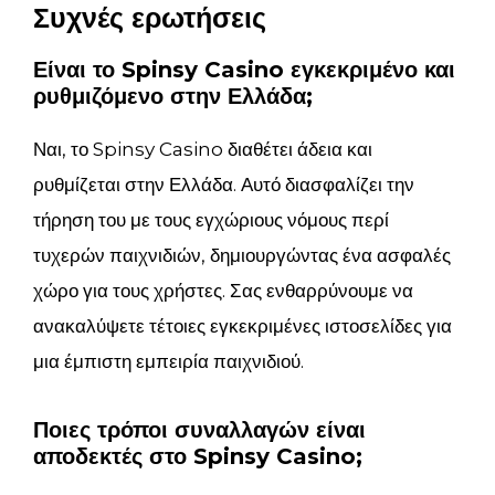
Συχνές ερωτήσεις
Είναι το Spinsy Casino εγκεκριμένο και
ρυθμιζόμενο στην Ελλάδα;
Ναι, το Spinsy Casino διαθέτει άδεια και
ρυθμίζεται στην Ελλάδα. Αυτό διασφαλίζει την
τήρηση του με τους εγχώριους νόμους περί
τυχερών παιχνιδιών, δημιουργώντας ένα ασφαλές
χώρο για τους χρήστες. Σας ενθαρρύνουμε να
ανακαλύψετε τέτοιες εγκεκριμένες ιστοσελίδες για
μια έμπιστη εμπειρία παιχνιδιού.
Ποιες τρόποι συναλλαγών είναι
αποδεκτές στο Spinsy Casino;