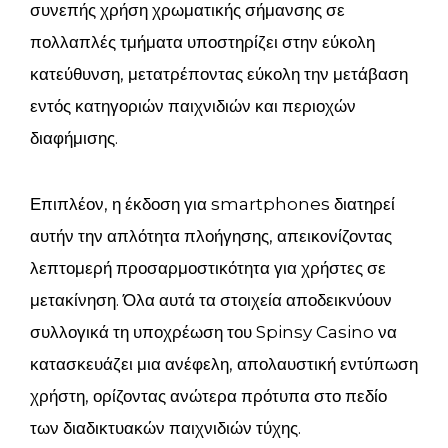
συνεπής χρήση χρωματικής σήμανσης σε
πολλαπλές τμήματα υποστηρίζει στην εύκολη
κατεύθυνση, μετατρέποντας εύκολη την μετάβαση
εντός κατηγοριών παιχνιδιών και περιοχών
διαφήμισης.
Επιπλέον, η έκδοση για smartphones διατηρεί
αυτήν την απλότητα πλοήγησης, απεικονίζοντας
λεπτομερή προσαρμοστικότητα για χρήστες σε
μετακίνηση. Όλα αυτά τα στοιχεία αποδεικνύουν
συλλογικά τη υποχρέωση του Spinsy Casino να
κατασκευάζει μια ανέφελη, απολαυστική εντύπωση
χρήστη, ορίζοντας ανώτερα πρότυπα στο πεδίο
των διαδικτυακών παιχνιδιών τύχης.