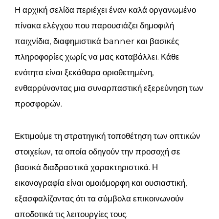
Η αρχική σελίδα περιέχει έναν καλά οργανωμένο
πίνακα ελέγχου που παρουσιάζει δημοφιλή
παιχνίδια, διαφημιστικά banner και βασικές
πληροφορίες χωρίς να μας καταβάλλει. Κάθε
ενότητα είναι ξεκάθαρα οριοθετημένη,
ενθαρρύνοντας μια συναρπαστική εξερεύνηση των
προσφορών.
Εκτιμούμε τη στρατηγική τοποθέτηση των οπτικών
στοιχείων, τα οποία οδηγούν την προσοχή σε
βασικά διαδραστικά χαρακτηριστικά. Η
εικονογραφία είναι ομοιόμορφη και ουσιαστική,
εξασφαλίζοντας ότι τα σύμβολα επικοινωνούν
αποδοτικά τις λειτουργίες τους.