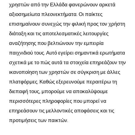
χρηστών από την Ελλάδα φανερώνουν αρκετά
αξιοσημείωτα πλεονεκτήματα. Οι παίκτες
επισημαίνουν συνεχώς την φιλική προς τον χρήστη
διάταξη και τις αποτελεσματικές λειτουργίες
αναζήτησης που βελτιώνουν την εμπειρία
παιχνιδιού τους. Αυτό εγείρει σημαντικά ερωτήματα
σχετικά με το πώς αυτά τα στοιχεία επηρεάζουν την
ικανοποίηση των χρηστών σε σύγκριση με άλλες
πλατφόρμες. Καθώς εξερευνούμε περαιτέρω τη
διεπαφή τους, μπορούμε να αποκαλύψουμε
περισσότερες πληροφορίες που μπορεί να
επηρεάσουν τις μελλοντικές αποφάσεις και τις
προτιμήσεις των παικτών.