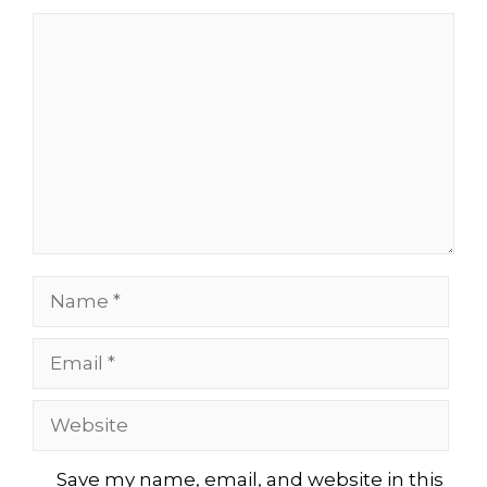
Comment
Name
Email
Website
Save my name, email, and website in this