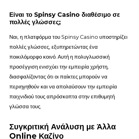
Είναι το Spinsy Casino διαθέσιμο σε
πολλές γλώσσες;
Ναι, η πλατφόρμα του Spinsy Casino υποστηρίζει
πολλές γλώσσες, εξυπηρετώντας ένα
ποικιλόμορφο κοινό. Αυτή η πολυγλωσσική
προσέγγιση ενισχύει την εμπειρία χρήστη,
διασφαλίζοντας ότι οι παίκτες μπορούν να
περιηγηθούν και να απολαύσουν την εμπειρία
παιχνιδιού τους απρόσκοπτα στην επιθυμητή
γλώσσα τους.
Συγκριτική Ανάλυση με Άλλα
Online Καζίνο