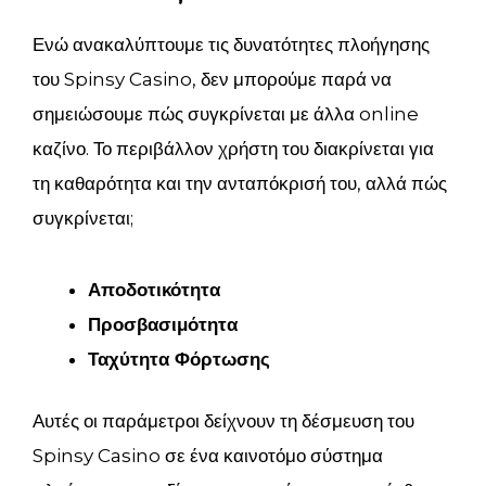
Ενώ ανακαλύπτουμε τις δυνατότητες πλοήγησης
του Spinsy Casino, δεν μπορούμε παρά να
σημειώσουμε πώς συγκρίνεται με άλλα online
καζίνο. Το περιβάλλον χρήστη του διακρίνεται για
τη καθαρότητα και την ανταπόκρισή του, αλλά πώς
συγκρίνεται;
Αποδοτικότητα
Προσβασιμότητα
Ταχύτητα Φόρτωσης
Αυτές οι παράμετροι δείχνουν τη δέσμευση του
Spinsy Casino σε ένα καινοτόμο σύστημα