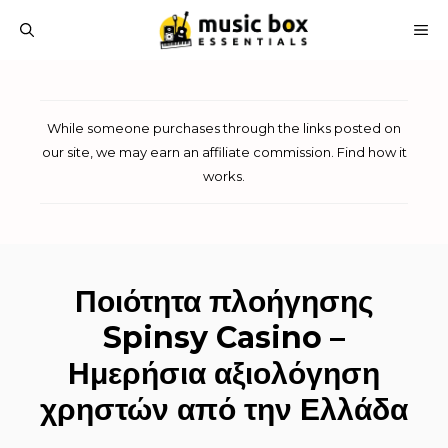
Skip
M
to
content
While someone purchases through the links posted on
our site, we may earn an affiliate commission.
Find how it
works
.
Ποιότητα πλοήγησης
Spinsy Casino –
Ημερήσια αξιολόγηση
χρηστών από την Ελλάδα