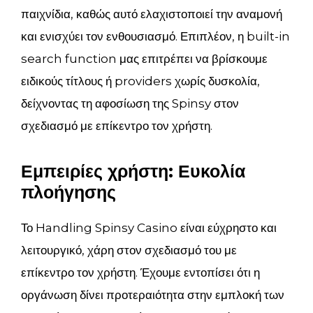
παιχνίδια, καθώς αυτό ελαχιστοποιεί την αναμονή
και ενισχύει τον ενθουσιασμό. Επιπλέον, η built-in
search function μας επιτρέπει να βρίσκουμε
ειδικούς τίτλους ή providers χωρίς δυσκολία,
δείχνοντας τη αφοσίωση της Spinsy στον
σχεδιασμό με επίκεντρο τον χρήστη.
Εμπειρίες χρήστη: Ευκολία
πλοήγησης
Το Handling Spinsy Casino είναι εύχρηστο και
λειτουργικό, χάρη στον σχεδιασμό του με
επίκεντρο τον χρήστη. Έχουμε εντοπίσει ότι η
οργάνωση δίνει προτεραιότητα στην εμπλοκή των