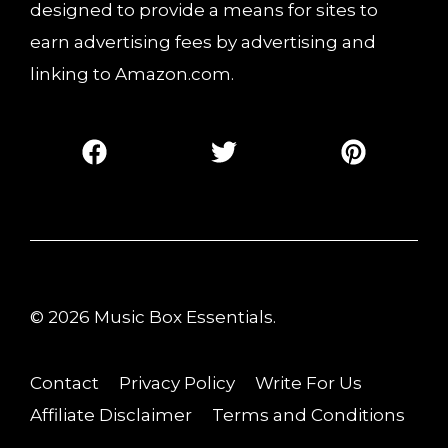
designed to provide a means for sites to
earn advertising fees by advertising and
linking to Amazon.com.
© 2026 Music Box Essentials.
Contact
Privacy Policy
Write For Us
Affiliate Disclaimer
Terms and Conditions