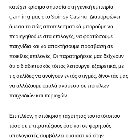
κατέχει κρίσιμο σημασία στη γενική εμπειρία
gaming μας στο Spinsy Casino. Διαμορφώνει
άμεσα το πώς αποτελεσματικά μπορούμε να
περιηγηθούμε στα επιλογές, να φορτώσουμε
παιχνίδια και να αποκτήσουμε πρόσβαση σε
ποικίλες επιλογές. Οι παρατηρήσεις μας δείχνουν
ότι ο διαδικτυακός τόπος λειτουργεί εξαιρετικά, με
τις σελίδες να ανοίγουν εντός στιγμές, δίνοντάς μας
να αλλάζουμε ομαλά ανάμεσα σε ποικίλων
παιχνιδιών και περιοχών.
Επιπλέον, η απόκριση ταχύτητας του ιστότοπου
τόσο σε επιτραπέζιους όσο και σε φορητούς
υπολογιστές συμβάλλει ουσιαστικά στην