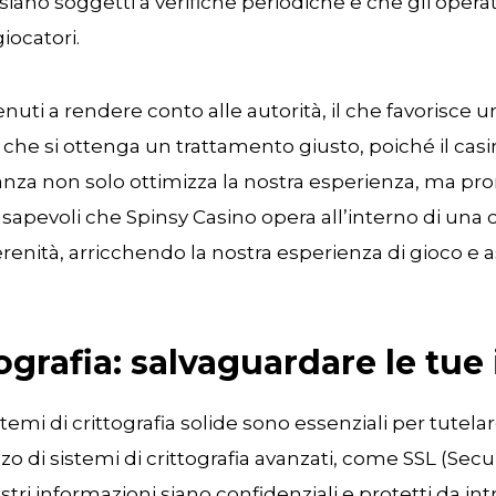
 siano soggetti a verifiche periodiche e che gli oper
giocatori.
enuti a rendere conto alle autorità, il che favorisce u
le che si ottenga un trattamento giusto, poiché il ca
ilanza non solo ottimizza la nostra esperienza, ma p
nsapevoli che Spinsy Casino opera all’interno di una
erenità, arricchendo la nostra esperienza di gioco e
ografia: salvaguardare le tue
temi di crittografia solide sono essenziali per tutelar
lizzo di sistemi di crittografia avanzati, come SSL (Se
stri informazioni siano confidenziali e protetti da in