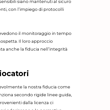
 sensibili siano mantenuti al sicuro
ti, con l’impiego di protocolli
 prevedono il monitoraggio in tempo
ospetta. Il loro approccio
a anche la fiducia nell’integrità
iocatori
evolmente la nostra fiducia come
unziona secondo rigide linee guida,
rovenienti dalla licenza ci