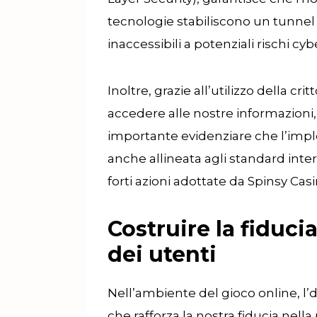
tecnologie stabiliscono un tunnel si
inaccessibili a potenziali rischi cyb
Inoltre, grazie all’utilizzo della c
accedere alle nostre informazioni
importante evidenziare che l’imple
anche allineata agli standard inte
forti azioni adottate da Spinsy Ca
Costruire la fiduci
dei utenti
Nell’ambiente del gioco online, l’
che rafforza la nostra fiducia nell