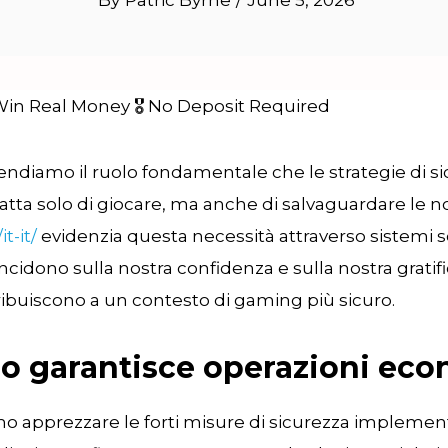
By
Patric Byrne
/
June 5, 2026
rendiamo il ruolo fondamentale che le strategie di si
ratta solo di giocare, ma anche di salvaguardare le n
t-it/
evidenzia questa necessità attraverso sistemi sol
cidono sulla nostra confidenza e sulla nostra gratif
tribuiscono a un contesto di gaming più sicuro.
o garantisce operazioni eco
 apprezzare le forti misure di sicurezza implementat