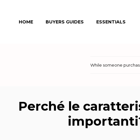
Skip
to
HOME
BUYERS GUIDES
ESSENTIALS
content
While someone purchases
Perché le caratteri
importanti?