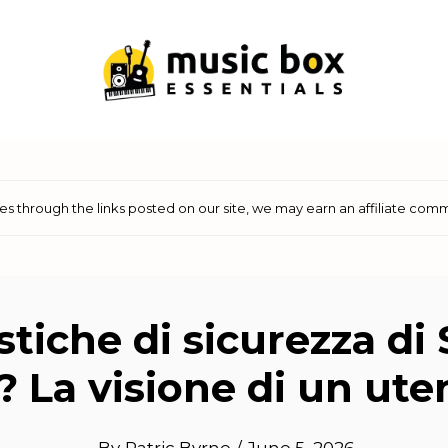
 through the links posted on our site, we may earn an affiliate comm
stiche di sicurezza d
 La visione di un uten