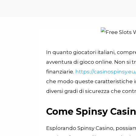
In quanto giocatori italiani, comp
avventura di gioco online. Non si t
finanziarie.
https://casinospinsy.eu/i
che modo queste caratteristiche in
diversi gradi di sicurezza che con
Come Spinsy Casin
Esplorando Spinsy Casino, possiamo