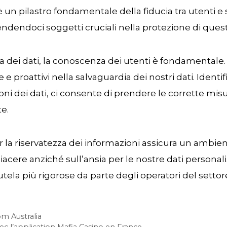
un pilastro fondamentale della fiducia tra utenti e sit
ndendoci soggetti cruciali nella protezione di quest
la dei dati, la conoscenza dei utenti è fondamentale
 e proattivi nella salvaguardia dei nostri dati. Ident
zioni dei dati, ci consente di prendere le corrette mis
e.
r la riservatezza dei informazioni assicura un ambie
iacere anziché sull’ansia per le nostre dati personali
ela più rigorose da parte degli operatori del settor
om Australia
c l’application Mafia Casino en France.