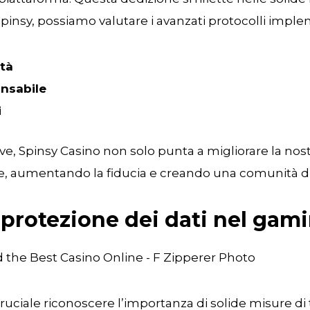
pinsy, possiamo valutare i avanzati protocolli implem
ità
onsabile
i
tive, Spinsy Casino non solo punta a migliorare la no
e, aumentando la fiducia e creando una comunità di 
 protezione dei dati nel gam
iale riconoscere l’importanza di solide misure di tut