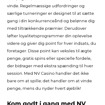
vinde. Regelmæssige udfordringer og
særlige turneringer er designet til at sætte
gang i din konkurrenceånd og belønne dig
med tiltrækkende præmier. Derudover
løfter loyalitetsprogrammer din oplevelse
videre og giver dig point for hver indsats, du
foretager. Disse point kan veksles til ægte
penge, gratis spins eller specielle fordele,
der bidrager med ekstra spænding til hver
session. Med NV Casino handler det ikke
bare om at spille; det handler om at vinde
penge, mens du nyder hvert øjeblik!
Kom godt i gang med NV