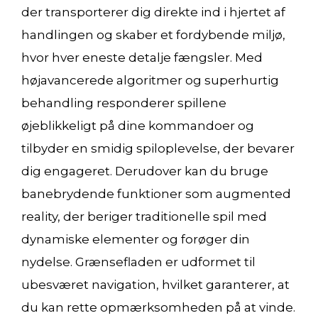
der transporterer dig direkte ind i hjertet af
handlingen og skaber et fordybende miljø,
hvor hver eneste detalje fængsler. Med
højavancerede algoritmer og superhurtig
behandling responderer spillene
øjeblikkeligt på dine kommandoer og
tilbyder en smidig spiloplevelse, der bevarer
dig engageret. Derudover kan du bruge
banebrydende funktioner som augmented
reality, der beriger traditionelle spil med
dynamiske elementer og forøger din
nydelse. Grænsefladen er udformet til
ubesværet navigation, hvilket garanterer, at
du kan rette opmærksomheden på at vinde.