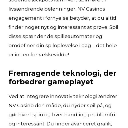
livsændrende belønninger. NV Casinos
engagement i fornyelse betyder, at du altid
finder noget nyt og interessant at prøve. Spil
disse spændende spilleautomater og
omdefiner din spiloplevelse i dag – det hele
er inden for rækkevidde!
Fremragende teknologi, der
forbedrer gameplayet
Ved at integrere innovativ teknologi ændrer
NV Casino den måde, du nyder spil på, og
gør hvert spin og hver handling problemfri
og interessant. Du finder avanceret grafik,