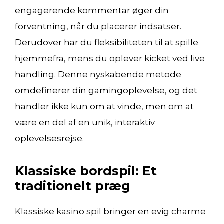
engagerende kommentar øger din
forventning, når du placerer indsatser.
Derudover har du fleksibiliteten til at spille
hjemmefra, mens du oplever kicket ved live
handling. Denne nyskabende metode
omdefinerer din gamingoplevelse, og det
handler ikke kun om at vinde, men om at
være en del af en unik, interaktiv
oplevelsesrejse.
Klassiske bordspil: Et
traditionelt præg
Klassiske kasino spil bringer en evig charme