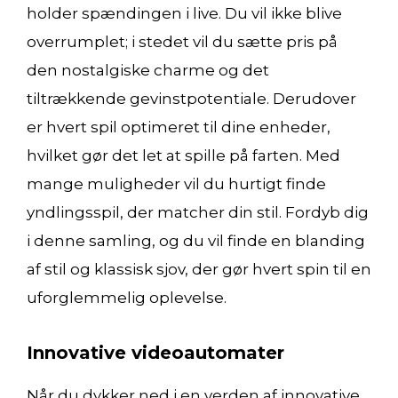
holder spændingen i live. Du vil ikke blive
overrumplet; i stedet vil du sætte pris på
den nostalgiske charme og det
tiltrækkende gevinstpotentiale. Derudover
er hvert spil optimeret til dine enheder,
hvilket gør det let at spille på farten. Med
mange muligheder vil du hurtigt finde
yndlingsspil, der matcher din stil. Fordyb dig
i denne samling, og du vil finde en blanding
af stil og klassisk sjov, der gør hvert spin til en
uforglemmelig oplevelse.
Innovative videoautomater
Når du dykker ned i en verden af innovative