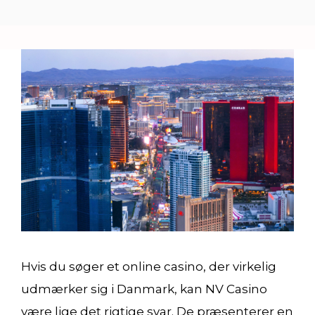
Hvis du søger et online casino, der virkelig
udmærker sig i Danmark, kan NV Casino
være lige det rigtige svar. De præsenterer en