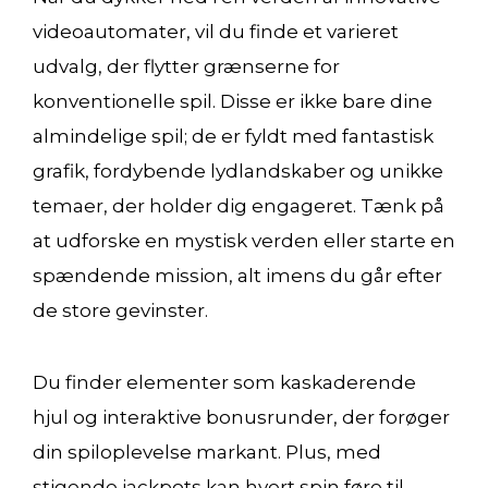
videoautomater, vil du finde et varieret
udvalg, der flytter grænserne for
konventionelle spil. Disse er ikke bare dine
almindelige spil; de er fyldt med fantastisk
grafik, fordybende lydlandskaber og unikke
temaer, der holder dig engageret. Tænk på
at udforske en mystisk verden eller starte en
spændende mission, alt imens du går efter
de store gevinster.
Du finder elementer som kaskaderende
hjul og interaktive bonusrunder, der forøger
din spiloplevelse markant. Plus, med
stigende jackpots kan hvert spin føre til