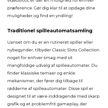
videoslots, er der en mulighed for enhver
præference. Gør dig klar til at opdage dine
muligheder og find en yndling!
Traditionel spilleautomatsamling
Uanset om du er en rutineret spiller eller
nybegynder, tilbyder Classic Slots Collection
noget for enhver smag med sit
mangfoldige udvalg af spilleautomater. Du
finder klassiske temaer og enkle
mekanismer, der fører dig tilbage til
rødderne af spilleautomater. Disse spil er
designet til at være inddragende med skarp
grafik og et problemfrit gameplay, der