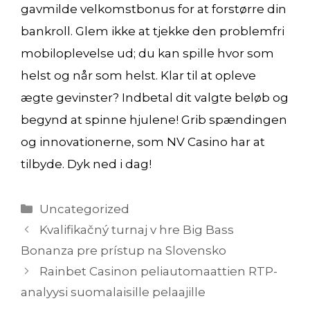
gavmilde velkomstbonus for at forstørre din
bankroll. Glem ikke at tjekke den problemfri
mobiloplevelse ud; du kan spille hvor som
helst og når som helst. Klar til at opleve
ægte gevinster? Indbetal dit valgte beløb og
begynd at spinne hjulene! Grib spændingen
og innovationerne, som NV Casino har at
tilbyde. Dyk ned i dag!
Categories
Uncategorized
Kvalifikačný turnaj v hre Big Bass
Bonanza pre prístup na Slovensko
Rainbet Casinon peliautomaattien RTP-
analyysi suomalaisille pelaajille