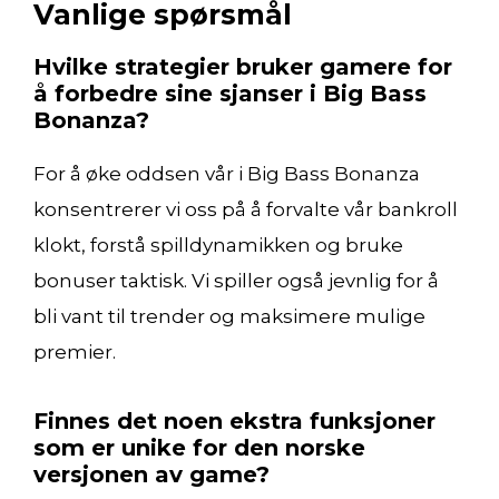
Vanlige spørsmål
Hvilke strategier bruker gamere for
å forbedre sine sjanser i Big Bass
Bonanza?
For å øke oddsen vår i Big Bass Bonanza
konsentrerer vi oss på å forvalte vår bankroll
klokt, forstå spilldynamikken og bruke
bonuser taktisk. Vi spiller også jevnlig for å
bli vant til trender og maksimere mulige
premier.
Finnes det noen ekstra funksjoner
som er unike for den norske
versjonen av game?