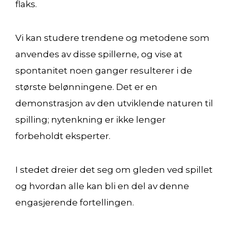
flaks.
Vi kan studere trendene og metodene som
anvendes av disse spillerne, og vise at
spontanitet noen ganger resulterer i de
største belønningene. Det er en
demonstrasjon av den utviklende naturen til
spilling; nytenkning er ikke lenger
forbeholdt eksperter.
I stedet dreier det seg om gleden ved spillet
og hvordan alle kan bli en del av denne
engasjerende fortellingen.