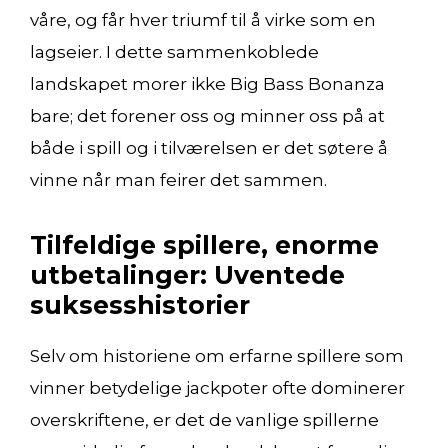
våre, og får hver triumf til å virke som en
lagseier. I dette sammenkoblede
landskapet morer ikke Big Bass Bonanza
bare; det forener oss og minner oss på at
både i spill og i tilværelsen er det søtere å
vinne når man feirer det sammen.
Tilfeldige spillere, enorme
utbetalinger: Uventede
suksesshistorier
Selv om historiene om erfarne spillere som
vinner betydelige jackpoter ofte dominerer
overskriftene, er det de vanlige spillerne