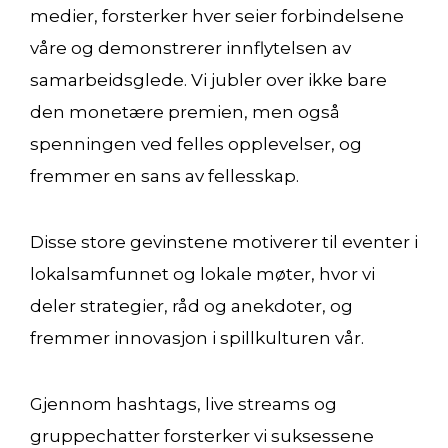
medier, forsterker hver seier forbindelsene
våre og demonstrerer innflytelsen av
samarbeidsglede. Vi jubler over ikke bare
den monetære premien, men også
spenningen ved felles opplevelser, og
fremmer en sans av fellesskap.
Disse store gevinstene motiverer til eventer i
lokalsamfunnet og lokale møter, hvor vi
deler strategier, råd og anekdoter, og
fremmer innovasjon i spillkulturen vår.
Gjennom hashtags, live streams og
gruppechatter forsterker vi suksessene