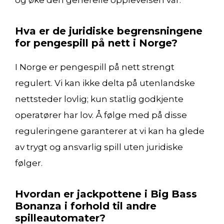
og øke den generelle opplevelsen vår.
Hva er de juridiske begrensningene
for pengespill på nett i Norge?
I Norge er pengespill på nett strengt
regulert. Vi kan ikke delta på utenlandske
nettsteder lovlig; kun statlig godkjente
operatører har lov. Å følge med på disse
reguleringene garanterer at vi kan ha glede
av trygt og ansvarlig spill uten juridiske
følger.
Hvordan er jackpottene i Big Bass
Bonanza i forhold til andre
spilleautomater?