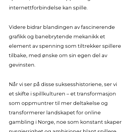
internettforbindelse kan spille.
Videre bidrar blandingen av fascinerende
grafikk og banebrytende mekanikk et
element av spenning som tiltrekker spillere
tilbake, med ønske om sin egen del av
gevinsten.
Når vi ser på disse suksesshistoriene, ser vi
et skifte i spillkulturen – et transformasjon
som oppmuntrer til mer deltakelse og
transformerer landskapet for online
gambling i Norge, noe som konstant skaper
nysgjerrighet og ambisjoner blant spillere.