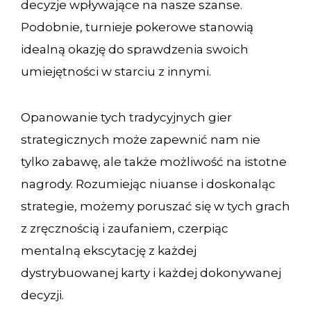
decyzje wpływające na nasze szanse.
Podobnie, turnieje pokerowe stanowią
idealną okazję do sprawdzenia swoich
umiejętności w starciu z innymi.
Opanowanie tych tradycyjnych gier
strategicznych może zapewnić nam nie
tylko zabawę, ale także możliwość na istotne
nagrody. Rozumiejąc niuanse i doskonaląc
strategie, możemy poruszać się w tych grach
z zręcznością i zaufaniem, czerpiąc
mentalną ekscytację z każdej
dystrybuowanej karty i każdej dokonywanej
decyzji.