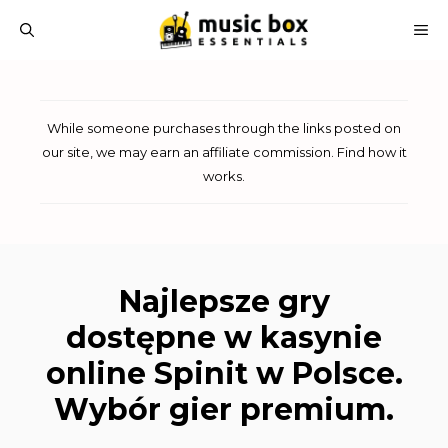
Skip
M
to
content
While someone purchases through the links posted on
our site, we may earn an affiliate commission.
Find how it
works
.
Najlepsze gry
dostępne w kasynie
online Spinit w Polsce.
Wybór gier premium.