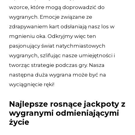
wzorce, które mogą doprowadzić do
wygranych. Emocje związane ze
zdrapywaniem kart odsłaniają nasz los w
mgnieniu oka. Odkryjmy więc ten
pasjonujący świat natychmiastowych
wygranych, szlifując nasze umiejętności i
tworząc strategie podczas gry. Nasza
następna duża wygrana może być na
wyciągnięcie ręki!
Najlepsze rosnące jackpoty z
wygranymi odmieniającymi
życie