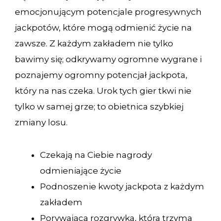
emocjonującym potencjale progresywnych
jackpotów, które mogą odmienić życie na
zawsze. Z każdym zakładem nie tylko
bawimy się; odkrywamy ogromne wygrane i
poznajemy ogromny potencjał jackpota,
który na nas czeka. Urok tych gier tkwi nie
tylko w samej grze; to obietnica szybkiej
zmiany losu.
Czekają na Ciebie nagrody
odmieniające życie
Podnoszenie kwoty jackpota z każdym
zakładem
Porywająca rozgrywka, która trzyma