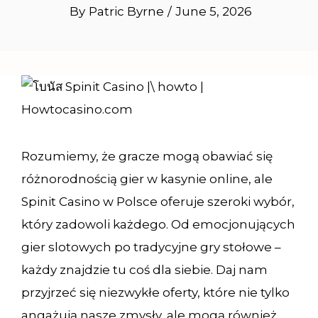
By
Patric Byrne
/
June 5, 2026
Rozumiemy, że gracze mogą obawiać się
różnorodnością gier w kasynie online, ale
Spinit Casino w Polsce oferuje szeroki wybór,
który zadowoli każdego. Od emocjonujących
gier slotowych po tradycyjne gry stołowe –
każdy znajdzie tu coś dla siebie. Daj nam
przyjrzeć się niezwykłe oferty, które nie tylko
angażują nasze zmysły, ale mogą również