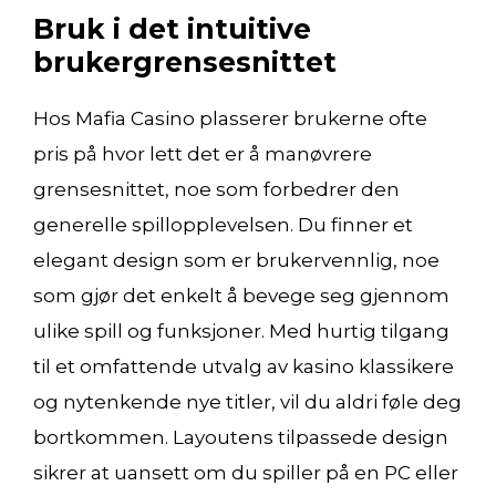
Bruk i det intuitive
brukergrensesnittet
Hos Mafia Casino plasserer brukerne ofte
pris på hvor lett det er å manøvrere
grensesnittet, noe som forbedrer den
generelle spillopplevelsen. Du finner et
elegant design som er brukervennlig, noe
som gjør det enkelt å bevege seg gjennom
ulike spill og funksjoner. Med hurtig tilgang
til et omfattende utvalg av kasino klassikere
og nytenkende nye titler, vil du aldri føle deg
bortkommen. Layoutens tilpassede design
sikrer at uansett om du spiller på en PC eller