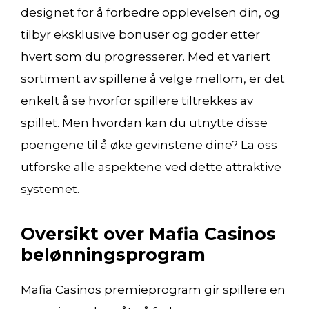
designet for å forbedre opplevelsen din, og
tilbyr eksklusive bonuser og goder etter
hvert som du progresserer. Med et variert
sortiment av spillene å velge mellom, er det
enkelt å se hvorfor spillere tiltrekkes av
spillet. Men hvordan kan du utnytte disse
poengene til å øke gevinstene dine? La oss
utforske alle aspektene ved dette attraktive
systemet.
Oversikt over Mafia Casinos
belønningsprogram
Mafia Casinos premieprogram gir spillere en