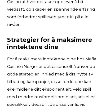
Casino at hver deltaker opplever å bli
verdsatt, og skaper en spennende erfaring
som forbedrer spilleventyret ditt på alle
nivåer.
Strategier for å maksimere
inntektene dine
For å maksimere inntektene dine hos Mafia
Casino i Norge, er det essensielt å anvende
gode strategier. Innled med å dra nytte av
tilbud og kampanjer; disse fordelene kan
øke midlene ditt eksponentielt. Velg spill
med mindre husfordel som blackjack eller
spesifikke videospill, da disse vanligvis