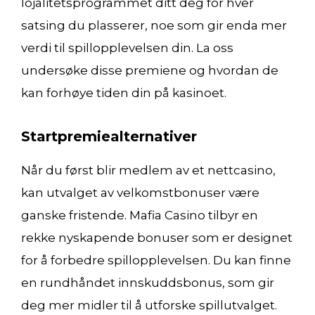
lojalitetsprogrammet ditt deg for hver
satsing du plasserer, noe som gir enda mer
verdi til spillopplevelsen din. La oss
undersøke disse premiene og hvordan de
kan forhøye tiden din på kasinoet.
Startpremiealternativer
Når du først blir medlem av et nettcasino,
kan utvalget av velkomstbonuser være
ganske fristende. Mafia Casino tilbyr en
rekke nyskapende bonuser som er designet
for å forbedre spillopplevelsen. Du kan finne
en rundhåndet innskuddsbonus, som gir
deg mer midler til å utforske spillutvalget.