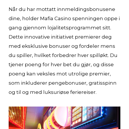
Når du har mottatt innmeldingsbonusene
dine, holder Mafia Casino spenningen oppe i
gang gjennom lojalitetsprogrammet sitt.
Dette innovative initiativet premierer deg
med eksklusive bonuser og fordeler mens
du spiller, hvilket forbedrer hver spilløkt. Du
tjener poeng for hver bet du gjør, og disse
poeng kan veksles mot utrolige premier,
som inkluderer pengebonuser, gratisspinn
og til og med luksuriøse feriereiser.