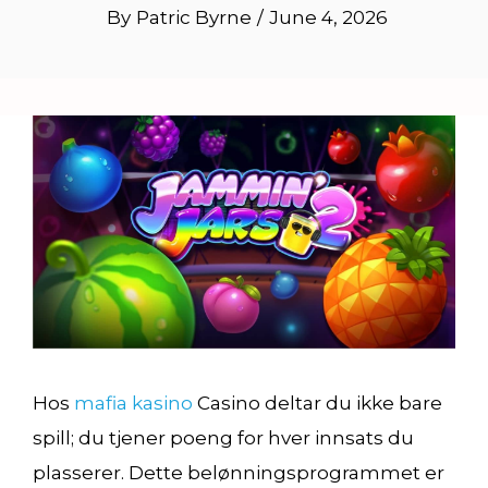
By
Patric Byrne
/
June 4, 2026
Hos
mafia kasino
Casino deltar du ikke bare
spill; du tjener poeng for hver innsats du
plasserer. Dette belønningsprogrammet er