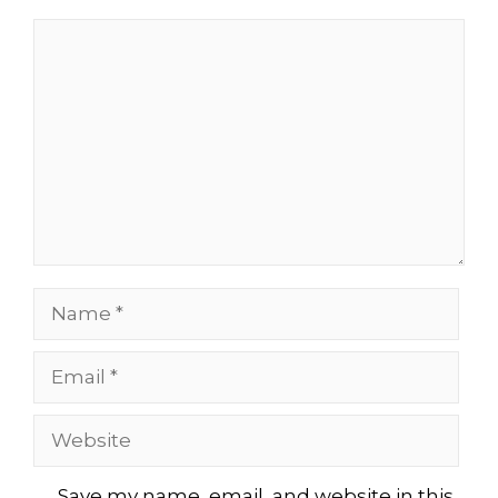
Comment
Name
Email
Website
Save my name, email, and website in this