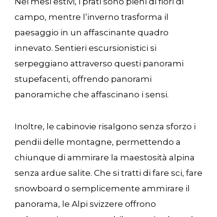
Nei mesi estivi, i prati sono pieni di fiori di
campo, mentre l’inverno trasforma il
paesaggio in un affascinante quadro
innevato. Sentieri escursionistici si
serpeggiano attraverso questi panorami
stupefacenti, offrendo panorami
panoramiche che affascinano i sensi.
Inoltre, le cabinovie risalgono senza sforzo i
pendii delle montagne, permettendo a
chiunque di ammirare la maestosità alpina
senza ardue salite. Che si tratti di fare sci, fare
snowboard o semplicemente ammirare il
panorama, le Alpi svizzere offrono