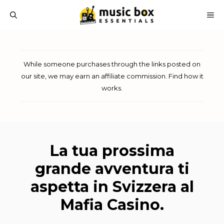
Skip
M
to
content
While someone purchases through the links posted on
our site, we may earn an affiliate commission.
Find how it
works
.
La tua prossima
grande avventura ti
aspetta in Svizzera al
Mafia Casino.