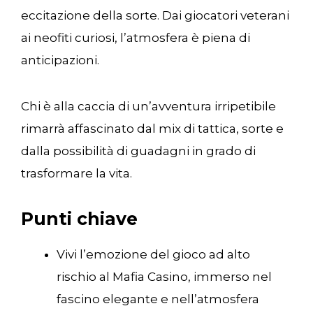
eccitazione della sorte. Dai giocatori veterani
ai neofiti curiosi, l’atmosfera è piena di
anticipazioni.
Chi è alla caccia di un’avventura irripetibile
rimarrà affascinato dal mix di tattica, sorte e
dalla possibilità di guadagni in grado di
trasformare la vita.
Punti chiave
Vivi l’emozione del gioco ad alto
rischio al Mafia Casino, immerso nel
fascino elegante e nell’atmosfera