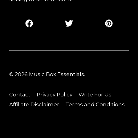
© 2026 Music Box Essentials.
Contact
Privacy Policy
Write For Us
Affiliate Disclaimer
Terms and Conditions