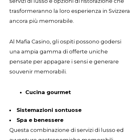
servizi di lusso e opzioni di ristorazione che
trasformeranno la loro esperienza in Svizzera
ancora più memorabile.
Al Mafia Casino, gli ospiti possono godersi
una ampia gamma di offerte uniche
pensate per appagare i sensi e generare
souvenir memorabili.
Cucina gourmet
Sistemazioni sontuose
Spa e benessere
Questa combinazione di servizi di lusso ed