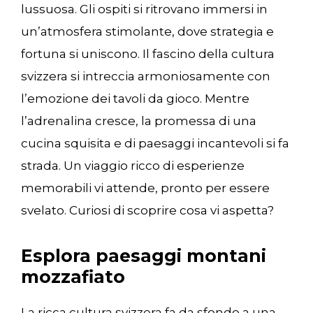
lussuosa. Gli ospiti si ritrovano immersi in
un’atmosfera stimolante, dove strategia e
fortuna si uniscono. Il fascino della cultura
svizzera si intreccia armoniosamente con
l’emozione dei tavoli da gioco. Mentre
l’adrenalina cresce, la promessa di una
cucina squisita e di paesaggi incantevoli si fa
strada. Un viaggio ricco di esperienze
memorabili vi attende, pronto per essere
svelato. Curiosi di scoprire cosa vi aspetta?
Esplora paesaggi montani
mozzafiato
La ricca cultura svizzera fa da sfondo a una