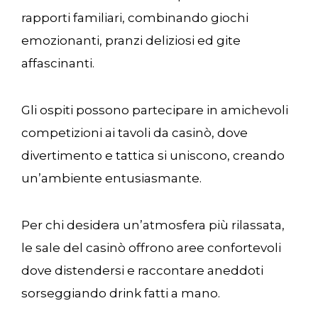
rapporti familiari, combinando giochi
emozionanti, pranzi deliziosi ed gite
affascinanti.
Gli ospiti possono partecipare in amichevoli
competizioni ai tavoli da casinò, dove
divertimento e tattica si uniscono, creando
un’ambiente entusiasmante.
Per chi desidera un’atmosfera più rilassata,
le sale del casinò offrono aree confortevoli
dove distendersi e raccontare aneddoti
sorseggiando drink fatti a mano.