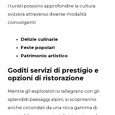
I turisti possono approfondire la cultura
svizzera attraverso diverse modalità
coinvolgenti:
Delizie culinarie
Feste popolari
Patrimonio artistico
Goditi servizi di prestigio e
opzioni di ristorazione
Mentre gli esploratori si rallegrano con gli
splendidi paesaggi alpini, si scopriranno
anche circondati da una ricca gamma di