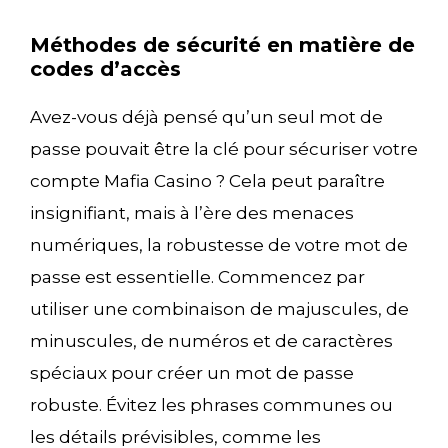
Méthodes de sécurité en matière de
codes d’accès
Avez-vous déjà pensé qu’un seul mot de
passe pouvait être la clé pour sécuriser votre
compte Mafia Casino ? Cela peut paraître
insignifiant, mais à l’ère des menaces
numériques, la robustesse de votre mot de
passe est essentielle. Commencez par
utiliser une combinaison de majuscules, de
minuscules, de numéros et de caractères
spéciaux pour créer un mot de passe
robuste. Évitez les phrases communes ou
les détails prévisibles, comme les