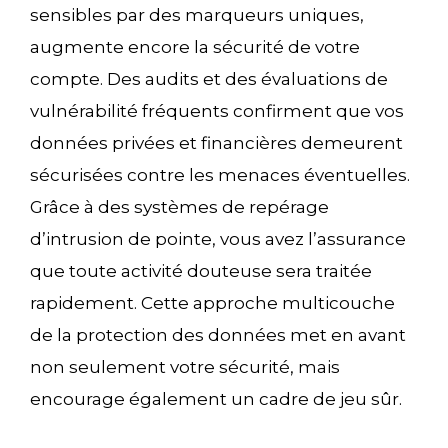
sensibles par des marqueurs uniques,
augmente encore la sécurité de votre
compte. Des audits et des évaluations de
vulnérabilité fréquents confirment que vos
données privées et financières demeurent
sécurisées contre les menaces éventuelles.
Grâce à des systèmes de repérage
d’intrusion de pointe, vous avez l’assurance
que toute activité douteuse sera traitée
rapidement. Cette approche multicouche
de la protection des données met en avant
non seulement votre sécurité, mais
encourage également un cadre de jeu sûr.