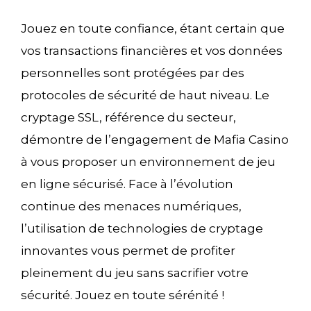
Jouez en toute confiance, étant certain que
vos transactions financières et vos données
personnelles sont protégées par des
protocoles de sécurité de haut niveau. Le
cryptage SSL, référence du secteur,
démontre de l’engagement de Mafia Casino
à vous proposer un environnement de jeu
en ligne sécurisé. Face à l’évolution
continue des menaces numériques,
l’utilisation de technologies de cryptage
innovantes vous permet de profiter
pleinement du jeu sans sacrifier votre
sécurité. Jouez en toute sérénité !