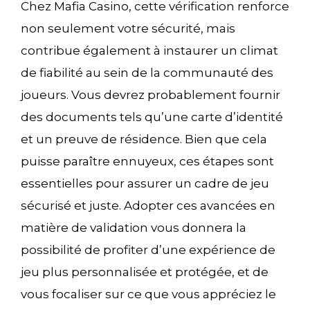
Chez Mafia Casino, cette vérification renforce
non seulement votre sécurité, mais
contribue également à instaurer un climat
de fiabilité au sein de la communauté des
joueurs. Vous devrez probablement fournir
des documents tels qu’une carte d’identité
et un preuve de résidence. Bien que cela
puisse paraître ennuyeux, ces étapes sont
essentielles pour assurer un cadre de jeu
sécurisé et juste. Adopter ces avancées en
matière de validation vous donnera la
possibilité de profiter d’une expérience de
jeu plus personnalisée et protégée, et de
vous focaliser sur ce que vous appréciez le