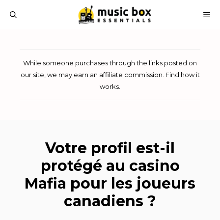
Skip
M
to
content
While someone purchases through the links posted on
our site, we may earn an affiliate commission.
Find how it
works
.
Votre profil est-il
protégé au casino
Mafia pour les joueurs
canadiens ?