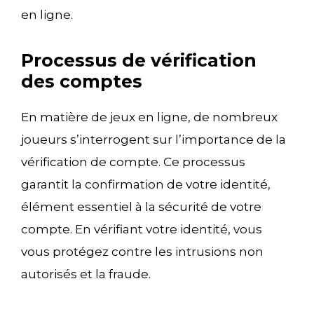
en ligne.
Processus de vérification
des comptes
En matière de jeux en ligne, de nombreux
joueurs s’interrogent sur l’importance de la
vérification de compte. Ce processus
garantit la confirmation de votre identité,
élément essentiel à la sécurité de votre
compte. En vérifiant votre identité, vous
vous protégez contre les intrusions non
autorisés et la fraude.