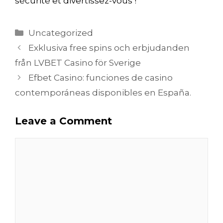
sécurité et divertissez-vous !
Categories
Uncategorized
Exklusiva free spins och erbjudanden
från LVBET Casino för Sverige
Efbet Casino: funciones de casino
contemporáneas disponibles en España.
Leave a Comment
Comment