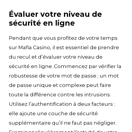
Évaluer votre niveau de
sécurité en ligne
Pendant que vous profitez de votre temps
sur Mafia Casino, il est essentiel de prendre
du recul et d’évaluer votre niveau de
sécurité en ligne. Commencez par vérifier la
robustesse de votre mot de passe ; un mot
de passe unique et complexe peut faire
toute la différence contre les intrusions.
Utilisez l’authentification à deux facteurs :
elle ajoute une couche de sécurité
supplémentaire qu’il ne faut pas négliger.