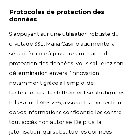
Protocoles de protection des
données
S’appuyant sur une utilisation robuste du
cryptage SSL, Mafia Casino augmente la
sécurité grâce à plusieurs mesures de
protection des données. Vous saluerez son
détermination envers l’innovation,
notamment grâce à l’emploi de
technologies de chiffrement sophistiquées
telles que l’AES-256, assurant la protection
de vos informations confidentielles contre
tout accès non autorisé. De plus, la
jetonisation, qui substitue les données