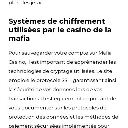
plus : les jeux !
Systèmes de chiffrement
utilisées par le casino de la
mafia
Pour sauvegarder votre compte sur Mafia
Casino, il est important de appréhender les
technologies de cryptage utilisées. Le site
emploie le protocole SSL, garantissant ainsi
la sécurité de vos données lors de vos
transactions. Il est également important de
vous documenter sur les protocoles de
protection des données et les méthodes de
paiement sécurisées implémentés pour