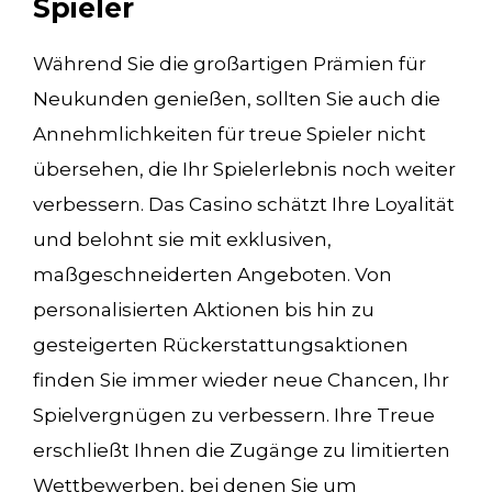
Spieler
Während Sie die großartigen Prämien für
Neukunden genießen, sollten Sie auch die
Annehmlichkeiten für treue Spieler nicht
übersehen, die Ihr Spielerlebnis noch weiter
verbessern. Das Casino schätzt Ihre Loyalität
und belohnt sie mit exklusiven,
maßgeschneiderten Angeboten. Von
personalisierten Aktionen bis hin zu
gesteigerten Rückerstattungsaktionen
finden Sie immer wieder neue Chancen, Ihr
Spielvergnügen zu verbessern. Ihre Treue
erschließt Ihnen die Zugänge zu limitierten
Wettbewerben, bei denen Sie um