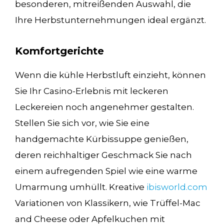
besonderen, mitreißenden Auswahl, die
Ihre Herbstunternehmungen ideal ergänzt.
Komfortgerichte
Wenn die kühle Herbstluft einzieht, können
Sie Ihr Casino-Erlebnis mit leckeren
Leckereien noch angenehmer gestalten.
Stellen Sie sich vor, wie Sie eine
handgemachte Kürbissuppe genießen,
deren reichhaltiger Geschmack Sie nach
einem aufregenden Spiel wie eine warme
Umarmung umhüllt. Kreative
ibisworld.com
Variationen von Klassikern, wie Trüffel-Mac
and Cheese oder Apfelkuchen mit