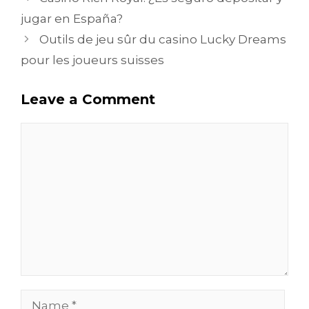
jugar en España?
Outils de jeu sûr du casino Lucky Dreams
pour les joueurs suisses
Leave a Comment
Comment
Name