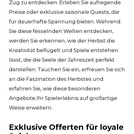
Zug zu entdecken. Erleben Sie aufregende
Preise oder exklusive saisonale Quests, die
für dauerhafte Spannung bieten. Während
Sie diese fesselnden Welten entdecken,
werden Sie erkennen, wie der Herbst die
Kreativität beflügelt und Spiele entstehen
lässt, die die Seele der Jahreszeit perfekt
darstellen. Tauchen Sie ein, erfreuen Sie sich
an die Faszination des Herbstes und
erfahren Sie, wie diese besonderen
Angebote Ihr Spielerlebnis auf großartige
Weise erweitern.
Exklusive Offerten für loyale