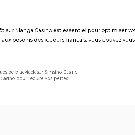
 sur Manga Casino est essentiel pour optimiser vot
s aux besoins des joueurs français, vous pouvez vo
ties de blackjack sur Simsino Casino
asino pour réduire vos pertes