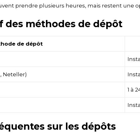
vent prendre plusieurs heures, mais restent une opt
f des méthodes de dépôt
hode de dépôt
Inst
, Neteller)
Inst
1 à 
Inst
équentes sur les dépôts