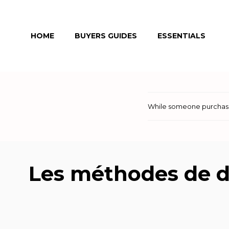
Skip
to
HOME
BUYERS GUIDES
ESSENTIALS
content
While someone purchases
Les méthodes de dé