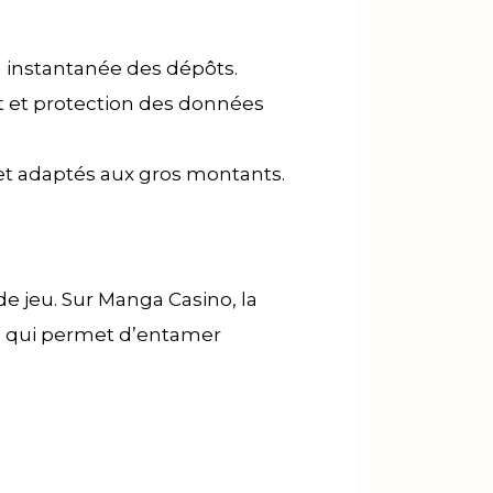
on instantanée des dépôts.
mat et protection des données
 et adaptés aux gros montants.
e jeu. Sur Manga Casino, la
e qui permet d’entamer