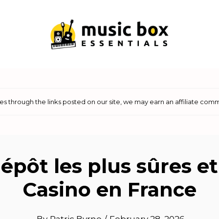
 through the links posted on our site, we may earn an affiliate comm
pôt les plus sûres e
Casino en France