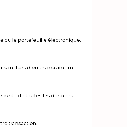
re ou le portefeuille électronique.
urs milliers d’euros maximum.
écurité de toutes les données.
tre transaction.