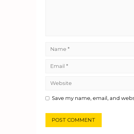
Name
Email
Website
Save my name, email, and websi