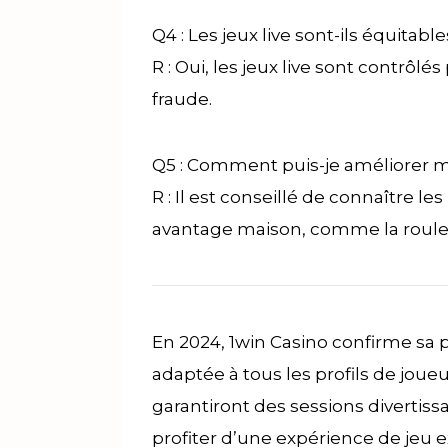
Q4 : Les jeux live sont-ils équitable
R : Oui, les jeux live sont contrôlé
fraude.
Q5 : Comment puis-je améliorer me
R : Il est conseillé de connaître l
avantage maison, comme la roulet
En 2024, 1win Casino confirme sa po
adaptée à tous les profils de joue
garantiront des sessions divertiss
profiter d’une expérience de jeu 