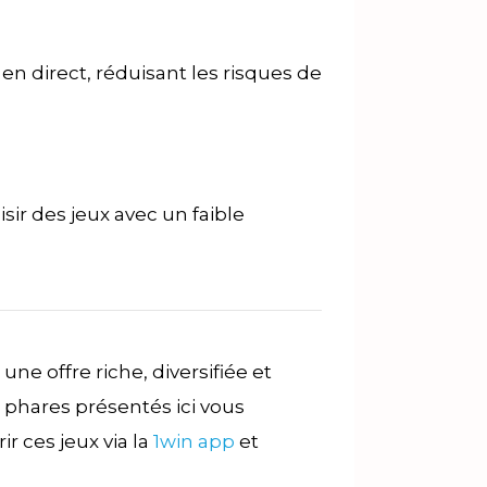
s en direct, réduisant les risques de
sir des jeux avec un faible
une offre riche, diversifiée et
s phares présentés ici vous
r ces jeux via la
1win app
et