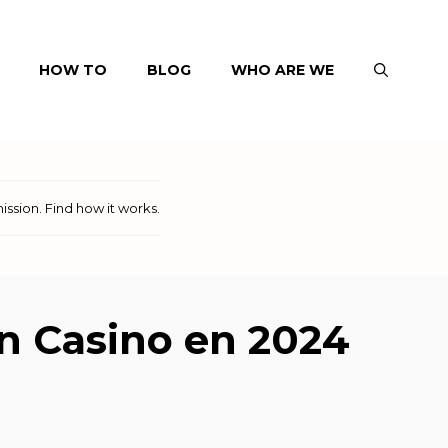
HOW TO
BLOG
WHO ARE WE
ission.
Find how it works
.
win Casino en 2024