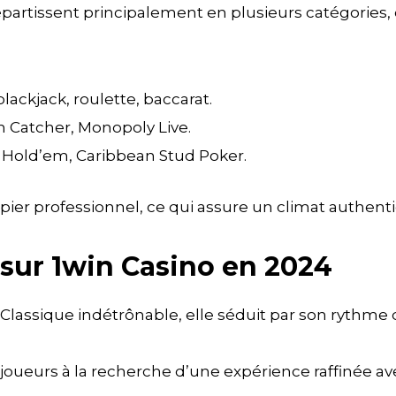
répartissent principalement en plusieurs catégories,
blackjack, roulette, baccarat.
m Catcher, Monopoly Live.
as Hold’em, Caribbean Stud Poker.
ier professionnel, ce qui assure un climat authenti
e sur 1win Casino en 2024
Classique indétrônable, elle séduit par son rythme 
s joueurs à la recherche d’une expérience raffinée a