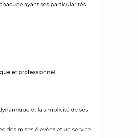
 chacune ayant ses particularités
que et professionnel.
dynamique et la simplicité de ses
vec des mises élevées et un service