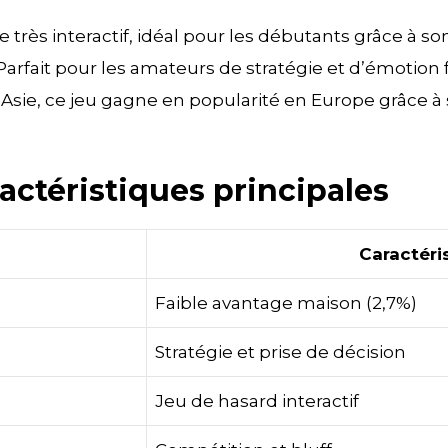
très interactif, idéal pour les débutants grâce à s
arfait pour les amateurs de stratégie et d’émotion f
 Asie, ce jeu gagne en popularité en Europe grâce à
actéristiques principales
Caractéri
Faible avantage maison (2,7%)
Stratégie et prise de décision
Jeu de hasard interactif