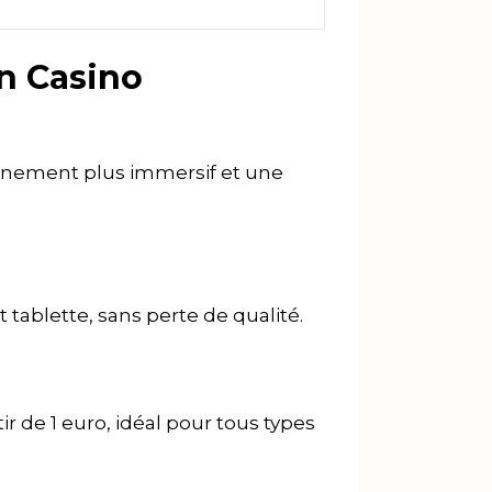
in Casino
ronnement plus immersif et une
t tablette, sans perte de qualité.
ir de 1 euro, idéal pour tous types