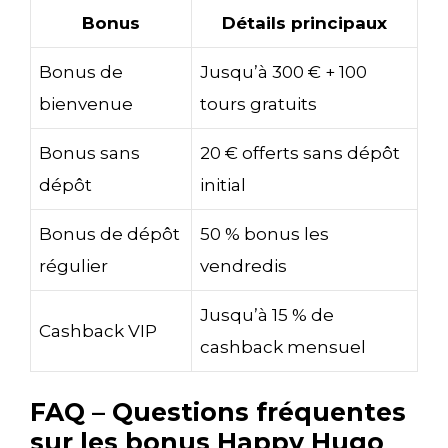
Bonus
Détails principaux
Bonus de
Jusqu’à 300 € + 100
bienvenue
tours gratuits
Bonus sans
20 € offerts sans dépôt
dépôt
initial
Bonus de dépôt
50 % bonus les
régulier
vendredis
Jusqu’à 15 % de
Cashback VIP
cashback mensuel
FAQ – Questions fréquentes
sur les bonus Happy Hugo