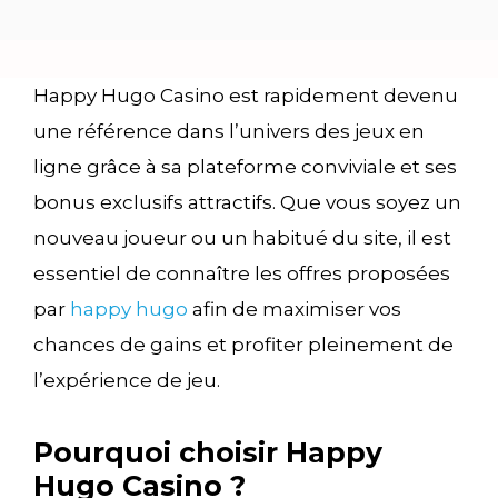
Happy Hugo Casino est rapidement devenu
une référence dans l’univers des jeux en
ligne grâce à sa plateforme conviviale et ses
bonus exclusifs attractifs. Que vous soyez un
nouveau joueur ou un habitué du site, il est
essentiel de connaître les offres proposées
par
happy hugo
afin de maximiser vos
chances de gains et profiter pleinement de
l’expérience de jeu.
Pourquoi choisir Happy
Hugo Casino ?