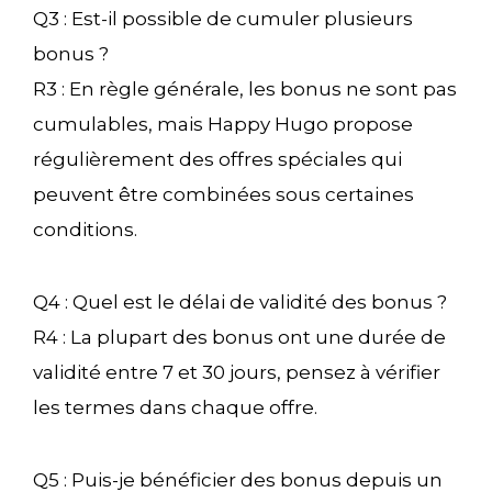
Q3 : Est-il possible de cumuler plusieurs
bonus ?
R3 : En règle générale, les bonus ne sont pas
cumulables, mais Happy Hugo propose
régulièrement des offres spéciales qui
peuvent être combinées sous certaines
conditions.
Q4 : Quel est le délai de validité des bonus ?
R4 : La plupart des bonus ont une durée de
validité entre 7 et 30 jours, pensez à vérifier
les termes dans chaque offre.
Q5 : Puis-je bénéficier des bonus depuis un