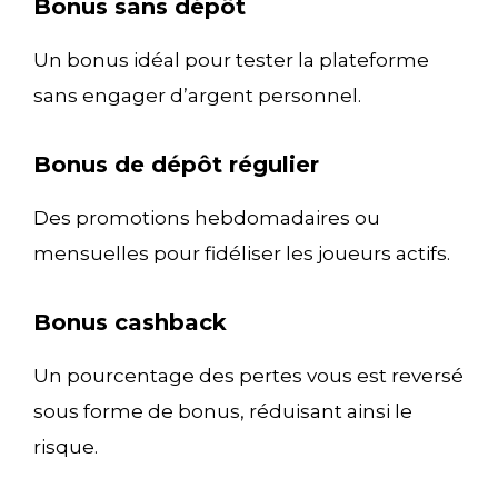
Bonus sans dépôt
Un bonus idéal pour tester la plateforme
sans engager d’argent personnel.
Bonus de dépôt régulier
Des promotions hebdomadaires ou
mensuelles pour fidéliser les joueurs actifs.
Bonus cashback
Un pourcentage des pertes vous est reversé
sous forme de bonus, réduisant ainsi le
risque.