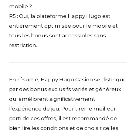
mobile ?
R5 : Oui, la plateforme Happy Hugo est
entièrement optimisée pour le mobile et
tous les bonus sont accessibles sans
restriction.
En résumé, Happy Hugo Casino se distingue
par des bonus exclusifs variés et généreux
qui améliorent significativement
l’expérience de jeu. Pour tirer le meilleur
parti de ces offres, il est recommandé de
bien lire les conditions et de choisir celles