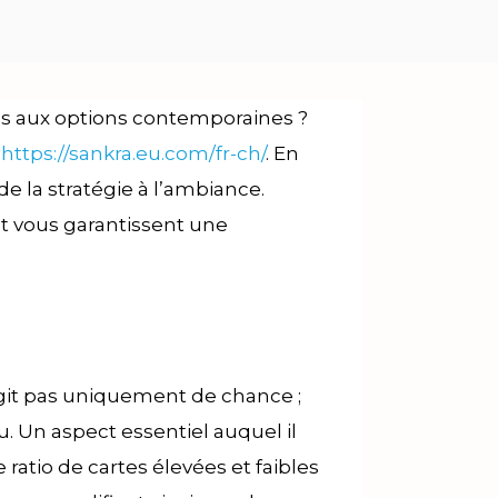
ues aux options contemporaines ?
o
https://sankra.eu.com/fr-ch/
. En
e la stratégie à l’ambiance.
et vous garantissent une
’agit pas uniquement de chance ;
. Un aspect essentiel auquel il
ratio de cartes élevées et faibles