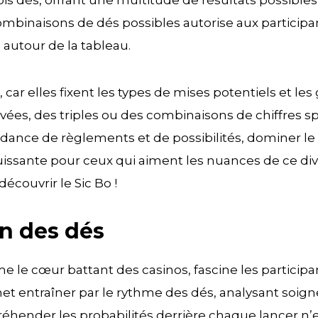
 trois dés, offrant une multitude de résultats possib
 combinaisons de dés possibles autorise aux participa
 autour de la tableau.
l, car elles fixent les types de mises potentiels et l
levées, des triples ou des combinaisons de chiffres 
ance de règlements et de possibilités, dominer le Si
issante pour ceux qui aiment les nuances de ce div
écouvrir le Sic Bo !
on des dés
le cœur battant des casinos, fascine les participan
met entraîner par le rythme des dés, analysant soig
hender les probabilités derrière chaque lancer n’