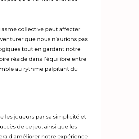
iasme collective peut affecter
’aventurer que nous n’aurions pas
ologiques tout en gardant notre
ire réside dans l’équilibre entre
semble au rythme palpitant du
e les joueurs par sa simplicité et
succès de ce jeu, ainsi que les
era d’améliorer notre expérience