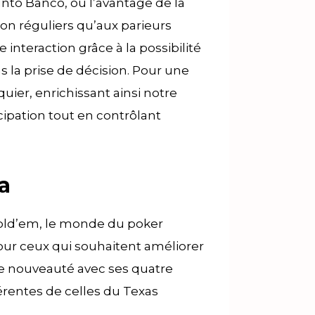
Punto Banco, où l’avantage de la
on réguliers qu’aux parieurs
nteraction grâce à la possibilité
 la prise de décision. Pour une
ier, enrichissant ainsi notre
cipation tout en contrôlant
a
old’em, le monde du poker
Pour ceux qui souhaitent améliorer
 nouveauté avec ses quatre
fférentes de celles du Texas