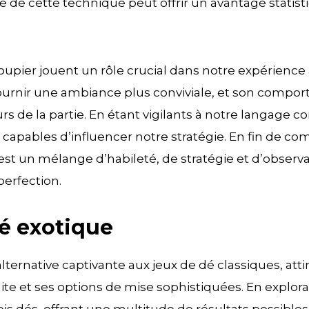
se de cette technique peut offrir un avantage statist
croupier jouent un rôle crucial dans notre expérience
 fournir une ambiance plus conviviale, et son compo
s de la partie. En étant vigilants à notre langage co
apables d’influencer notre stratégie. En fin de com
st un mélange d’habileté, de stratégie et d’observ
perfection.
dé exotique
rnative captivante aux jeux de dé classiques, attir
e et ses options de mise sophistiquées. En explora