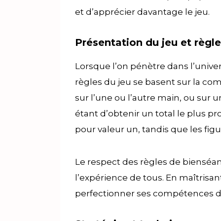
et d’apprécier davantage le jeu.
Présentation du jeu et règl
Lorsque l’on pénètre dans l’univer
règles du jeu se basent sur la com
sur l’une ou l’autre main, ou sur u
étant d’obtenir un total le plus pr
pour valeur un, tandis que les figur
Le respect des règles de bienséan
l’expérience de tous. En maîtrisa
perfectionner ses compétences de