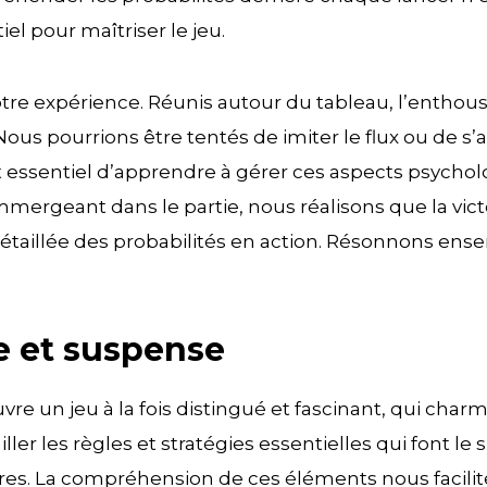
el pour maîtriser le jeu.
tre expérience. Réunis autour du tableau, l’enthous
Nous pourrions être tentés de imiter le flux ou de s
 est essentiel d’apprendre à gérer ces aspects psych
mergeant dans le partie, nous réalisons que la victo
étaillée des probabilités en action. Résonnons en
e et suspense
re un jeu à la fois distingué et fascinant, qui charm
ller les règles et stratégies essentielles qui font le 
ires. La compréhension de ces éléments nous facilit