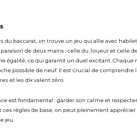
es
s du baccarat, on trouve un jeu qui allie avec habile
paraison de deux mains : celle du Joueur et celle d
ne égalité, ce qui garantit un duel excitant. Chaque 
oche possible de neuf. Il est crucial de comprendre la
es et les dix valent zéro.
ce est fondamental ; garder son calme et respecter
nt ces règles de base, on peut pleinement apprécie
 jeu.