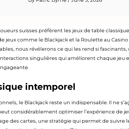
By
Patric Byrne
/
June 5, 2026
joueurs suisses préfèrent les jeux de table classiq
 de jeux comme le Blackjack et la Roulette au Casin
es, nous révélerons ce qui les rend si fascinants, d
interactions singulières qui améliorent chaque jeu 
 engageante.
ssique intemporel
ionnels, le Blackjack reste un indispensable. Il ne s
peut considérablement optimiser l’expérience de jeu
ge des cartes, une stratégie qui permet de suivre le 