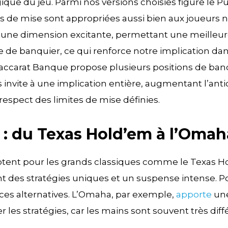
égique du jeu. Parmi nos versions choisies figure le 
es de mise sont appropriées aussi bien aux joueurs n
 une dimension excitante, permettant une meilleure i
 de banquier, ce qui renforce notre implication dans
ccarat Banque propose plusieurs positions de banqu
 invite à une implication entière, augmentant l’anti
espect des limites de mise définies.
 : du Texas Hold’em à l’Omah
tent pour les grands classiques comme le Texas H
ant des stratégies uniques et un suspense intense. 
er ces alternatives. L’Omaha, par exemple,
apporte
une
ser les stratégies, car les mains sont souvent très di