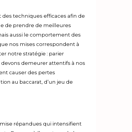
et des techniques efficaces afin de
ide de prendre de meilleures
, mais aussi le comportement des
s que nos mises correspondent à
r notre stratégie : parier
s devons demeurer attentifs à nos
ient causer des pertes
tion au baccarat, d’un jeu de
e mise répandues qui intensifient