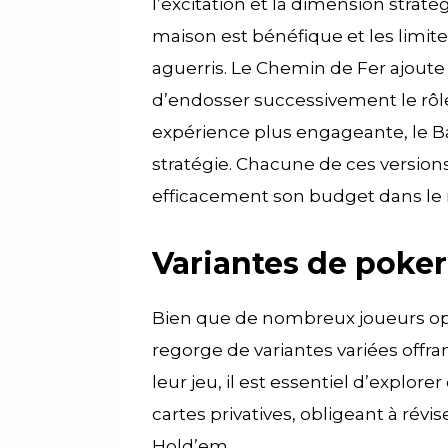
l’excitation et la dimension strat
maison est bénéfique et les limit
aguerris. Le Chemin de Fer ajoute
d’endosser successivement le rôle
expérience plus engageante, le Ba
stratégie. Chacune de ces versions
efficacement son budget dans le r
Variantes de poker
Bien que de nombreux joueurs op
regorge de variantes variées offr
leur jeu, il est essentiel d’explor
cartes privatives, obligeant à révi
Hold’em.