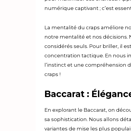
numérique captivant ; c’est essenti
La mentalité du craps améliore no
notre mentalité et nos décisions. 
considérés seuls. Pour briller, il
concentration tactique. En nous im
l’instinct et une compréhension d
craps !
Baccarat : Éléganc
En explorant le Baccarat, on découv
sa sophistication. Nous allons détai
variantes de mise les plus popula