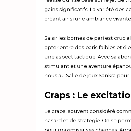
réalise qu’il se base sur le jet de
gains significatifs. La variété des
créant ainsi une ambiance vivante
Saisir les bornes de pari est crucia
opter entre des paris faibles et é
une aspect tactique. Avec sa abond
stimulant et une aventure épanou
nous au Salle de jeux Sankra pour d
Craps : Le excitati
Le craps, souvent considéré comme 
hasard et de stratégie. On se per
pour maximiser ses chances. Appré